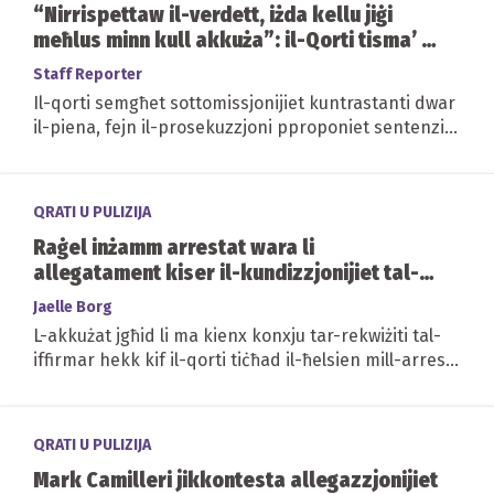
“Nirrispettaw il-verdett, iżda kellu jiġi
meħlus minn kull akkuża”: il-Qorti tisma’ s-
sottomissjonijiet dwar il-piena f’każ ta’
Staff Reporter
traffikar ta’ kokaina.
Il-qorti semgħet sottomissjonijiet kuntrastanti dwar
il-piena, fejn il-prosekuzzjoni pproponiet sentenzi
skont dawk tal-koakkużati, filwaqt li d-difiża...
QRATI U PULIZIJA
Raġel inżamm arrestat wara li
allegatament kiser il-kundizzjonijiet tal-
ħelsien mill-arrest
Jaelle Borg
L-akkużat jgħid li ma kienx konxju tar-rekwiżiti tal-
iffirmar hekk kif il-qorti tiċħad il-ħelsien mill-arrest
u tordna kustodja preventiva
QRATI U PULIZIJA
Mark Camilleri jikkontesta allegazzjonijiet