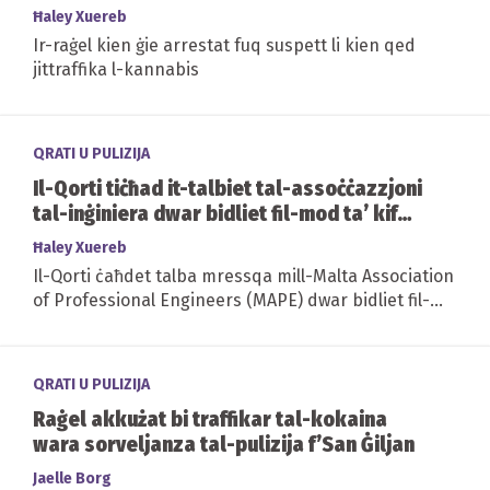
sesswali fuq tfal u bestjalità
Ħaley Xuereb
Ir-raġel kien ġie arrestat fuq suspett li kien qed
jittraffika l-kannabis
QRATI U PULIZIJA
Il-Qorti tiċħad it-talbiet tal-assoċċazzjoni
tal-inġiniera dwar bidliet fil-mod ta’ kif
wieħed jikseb il-warrant ta’ inġinier
Ħaley Xuereb
Il-Qorti ċaħdet talba mressqa mill-Malta Association
of Professional Engineers (MAPE) dwar bidliet fil-
mod kif wieħed jikkwalifika għall-warrant ta’...
QRATI U PULIZIJA
Raġel akkużat bi traffikar tal-kokaina
wara sorveljanza tal-pulizija f’San Ġiljan
Jaelle Borg