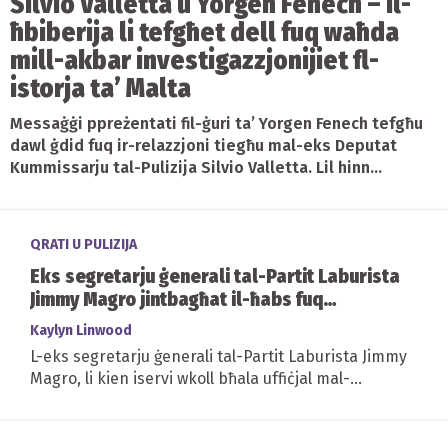
Silvio Valletta u Yorgen Fenech – Il-
ħbiberija li tefgħet dell fuq waħda
mill-akbar investigazzjonijiet fl-
istorja ta’ Malta
Messaġġi ppreżentati fil-ġuri ta’ Yorgen Fenech tefgħu
dawl ġdid fuq ir-relazzjoni tiegħu mal-eks Deputat
Kummissarju tal-Pulizija Silvio Valletta. Lil hinn...
QRATI U PULIZIJA
Eks segretarju ġenerali tal-Partit Laburista
Jimmy Magro jintbagħat il-ħabs fuq
korruzzjoni
Kaylyn Linwood
L-eks segretarju ġenerali tal-Partit Laburista Jimmy
Magro, li kien iservi wkoll bħala uffiċjal mal-
Assoċjazzjoni tal-Kunsilli Lokali, intbagħat il-ħabs...