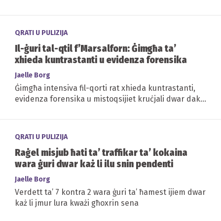
QRATI U PULIZIJA
Il-ġuri tal-qtil f’Marsalforn: Ġimgħa ta’
xhieda kuntrastanti u evidenza forensika
Jaelle Borg
Ġimgħa intensiva fil-qorti rat xhieda kuntrastanti,
evidenza forensika u mistoqsijiet kruċjali dwar dak li
seħħ f’Marsalforn — hekk kif...
QRATI U PULIZIJA
Raġel misjub ħati ta’ traffikar ta’ kokaina
wara ġuri dwar każ li ilu snin pendenti
Jaelle Borg
Verdett ta’ 7 kontra 2 wara ġuri ta’ ħamest ijiem dwar
każ li jmur lura kważi għoxrin sena