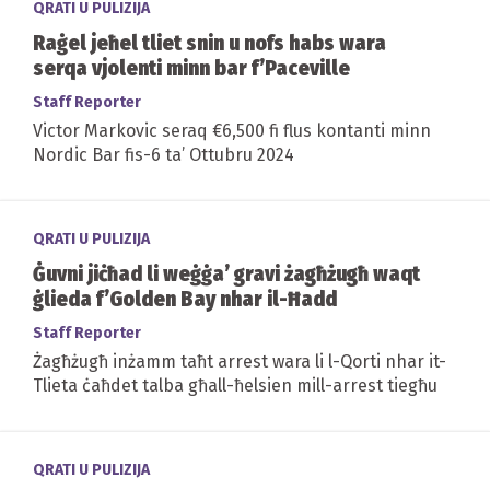
QRATI U PULIZIJA
Raġel jeħel tliet snin u nofs habs wara
serqa vjolenti minn bar f’Paceville
Staff Reporter
Victor Markovic seraq €6,500 fi flus kontanti minn
Nordic Bar fis-6 ta’ Ottubru 2024
QRATI U PULIZIJA
Ġuvni jiċħad li weġġa’ gravi żagħżugħ waqt
ġlieda f’Golden Bay nhar il-Ħadd
Staff Reporter
Żagħżugħ inżamm taħt arrest wara li l-Qorti nhar it-
Tlieta ċaħdet talba għall-ħelsien mill-arrest tiegħu
QRATI U PULIZIJA