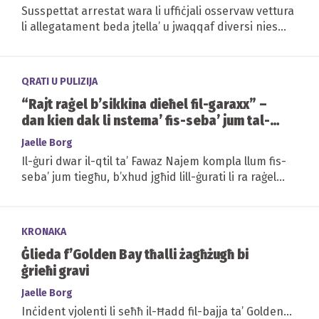
Susspettat arrestat wara li uffiċjali osservaw vettura
li allegatament beda jtella’ u jwaqqaf diversi nies
f’attività suspettata relatata...
QRATI U PULIZIJA
“Rajt raġel b’sikkina dieħel fil-garaxx” –
dan kien dak li nstema’ fis-seba’ jum tal-
ġuri dwar il-qtil f’Marsalforn
Jaelle Borg
Il-ġuri dwar il-qtil ta’ Fawaz Najem kompla llum fis-
seba’ jum tiegħu, b’xhud jgħid lill-ġurati li ra raġel
iżomm sikkina u jidħol...
KRONAKA
Ġlieda f’Golden Bay tħalli żagħżugħ bi
ġrieħi gravi
Jaelle Borg
Inċident vjolenti li seħħ il-Ħadd fil-bajja ta’ Golden...