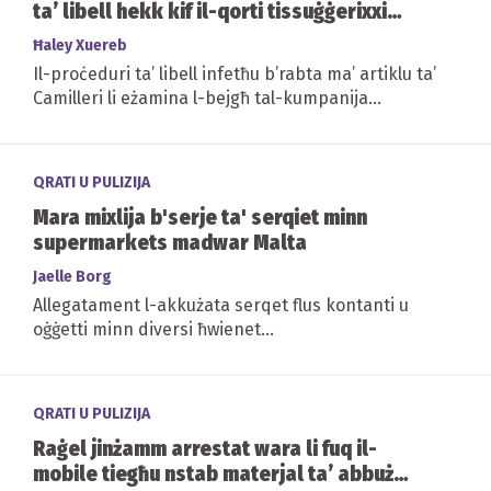
ta’ libell hekk kif il-qorti tissuġġerixxi
ftehim barra mill-qorti
Ħaley Xuereb
Il-proċeduri ta’ libell infetħu b’rabta ma’ artiklu ta’
Camilleri li eżamina l-bejgħ tal-kumpanija
Technoline u fondi oħra marbuta...
QRATI U PULIZIJA
Mara mixlija b'serje ta' serqiet minn
supermarkets madwar Malta
Jaelle Borg
Allegatament l-akkużata serqet flus kontanti u
oġġetti minn diversi ħwienet...
QRATI U PULIZIJA
Raġel jinżamm arrestat wara li fuq il-
mobile tiegħu nstab materjal ta’ abbuż