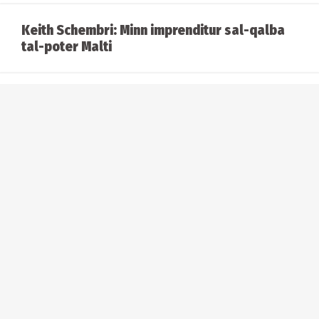
Keith Schembri: Minn imprenditur sal-qalba
tal-poter Malti
Ġimgħa mill-Qorti: Keith Schembri fiċ-
ċentru tal-ġuri
Il-kaos ta' Keith Schembri
Raġel ikkundannat erba’ snin ħabs wara li
daħal f’appartament f’San Ġiljan, attakka
raġel b’sikkina u seraqlu l-mobile
Il-Qorti tal-Appell issib lil Nikki Dimech
ħati ta’ korruzzjoni u ħasil ta’ flus