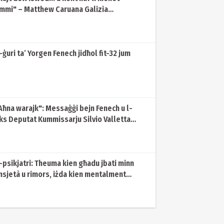
mmi" – Matthew Caruana Galizia
irrakkonta l-aktar mumenti koroh tal-
ssassinju
l-ġuri ta’ Yorgen Fenech jidħol fit-32 jum
Aħna warajk": Messaġġi bejn Fenech u l-
ks Deputat Kummissarju Silvio Valletta
sebiti fil-ġuri
l-psikjatri: Theuma kien għadu jbati minn
nsjetà u rimors, iżda kien mentalment
apaċi jixhed