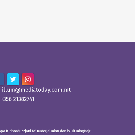
illum@mediatoday.com.mt
+356 21382741
 Ir-riproduzzjoni ta' materjal minn dan is-sit mingħajr