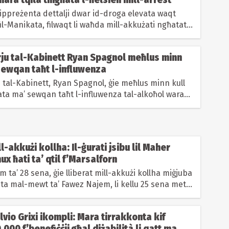
ippreżenta dettalji dwar id-droga elevata waqt
il-Manikata, filwaqt li waħda mill-akkużati ngħatat
l-arrest taħt...
rju tal-Kabinett Ryan Spagnol meħlus minn
sewqan taħt l-influwenza
u tal-Kabinett, Ryan Spagnol, ġie meħlus minn kull
ata ma’ sewqan taħt l-influwenza tal-alkoħol wara
Qorti...
l-akkużi kollha: Il-ġurati jsibu lil Maher
x ħati ta’ qtil f’Marsalforn
 ta’ 28 sena, ġie lliberat mill-akkużi kollha miġjuba
bta mal-mewt ta’ Fawez Najem, li kellu 25 sena meta
ilvio Grixi ikompli: Mara tirrakkonta kif
,000 f’benefiċċji għal diżabilità li qatt ma