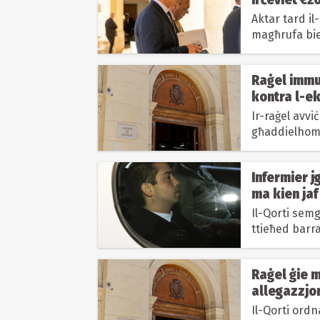
kellha
Aktar tard i
magħrufa bie
Raġel immul
kontra l-ek
Ir-raġel avvi
għaddielhom
Infermier j
ma kien jaf 
Il-Qorti semg
ttieħed barra
kontenut tie
Raġel ġie m
allegazzjon
tarbija mill
Il-Qorti ordna