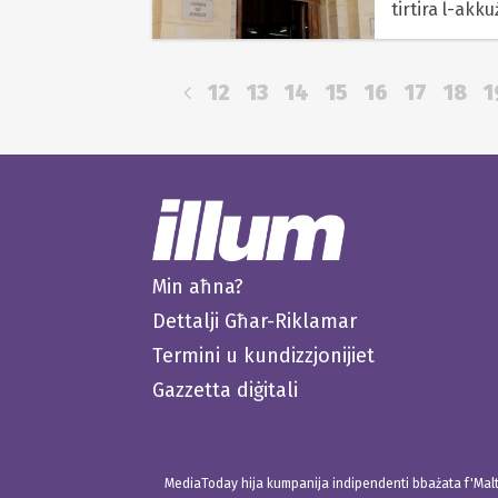
tirtira l-ak
12
13
14
15
16
17
18
1
Min aħna?
Dettalji Għar-Riklamar
Termini u kundizzjonijiet
Gazzetta diġitali
MediaToday hija kumpanija indipendenti bbażata f'Malta