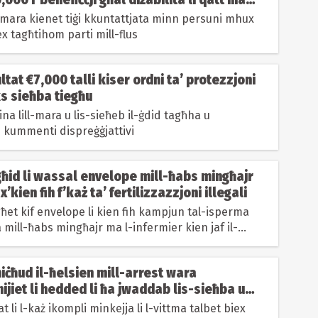
l-mara kienet tiġi kkuntattjata minn persuni mhux
x tagħtihom parti mill-flus
tat €7,000 talli kiser ordni ta’ protezzjoni
s sieħba tiegħu
ċina lill-mara u lis-sieħeb il-ġdid tagħha u
 kummenti dispreġġjattivi
għid li wassal envelope mill-ħabs mingħajr
x’kien fih f’każ ta’ fertilizzazzjoni illegali
ħet kif envelope li kien fih kampjun tal-isperma
 mill-ħabs mingħajr ma l-infermier kien jaf il-
għu
iċħud il-ħelsien mill-arrest wara
ijiet li hedded li ħa jwaddab lis-sieħba ut-
-gallarija għal isfel
t li l-każ ikompli minkejja li l-vittma talbet biex