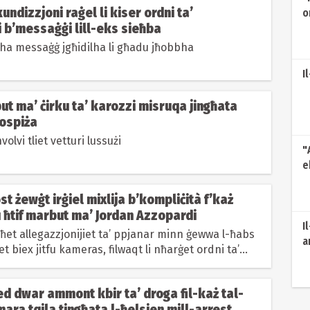
kundizzjoni raġel li kiser ordni ta’
o
 b’messaġġi lill-eks sieħba
j
a
ha messaġġ jgħidilha li għadu jħobbha
I
t ma’ ċirku ta’ karozzi misruqa jingħata
ospiża
nvolvi tliet vetturi lussużi
"
e
e
ost żewġt irġiel mixlija b’kompliċità f’każ
u ħtif marbut ma’ Jordan Azzopardi
I
ħet allegazzjonijiet ta’ ppjanar minn ġewwa l-ħabs
a
et biex jitfu kameras, filwaqt li nħarġet ordni ta’
k
ed dwar ammont kbir ta’ droga fil-każ tal-
ara tqila tingħata l-ħelsien mill-arrest