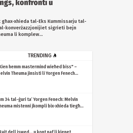
ngs, konfronti u
t għax-xhieda tal-Eks Kummissarju tal-
al-konverżazzjonijiet sigrieti bejn
euma li komplew...
TRENDING
Kien hemm mastermind wieħed biss" –
elvin Theuma jinsisti li Yorgen Fenech
aħdu ordna l-qtil ta' Daphne Caruana
alizia
um 34 tal-ġuri ta’ Yorgen Fenech: Melvin
heuma mistenni jkompli bix-xhieda tiegħu
uddiem il-ġurati
Rajt dell iswed... u kont naf li kienet