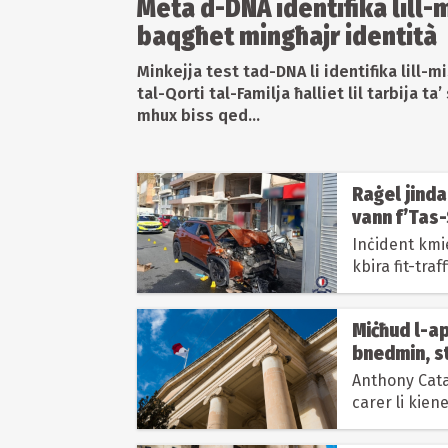
Meta d-DNA identifika lill-mi
baqgħet mingħajr identità
Minkejja test tad-DNA li identifika lill-m
tal-Qorti tal-Familja ħalliet lil tarbija ta’
mhux biss qed...
Raġel jind
vann f’Tas
Inċident kmie
kbira fit-traf
Miċħud l-ap
bnedmin, s
Anthony Catan
carer li kien