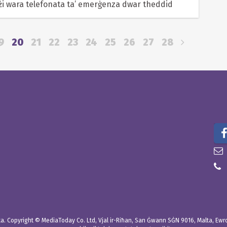
kużi wara telefonata ta’ emerġenza dwar theddid
9
20
21
22
23
24
25
26
27
28
. Copyright © MediaToday Co. Ltd, Vjal ir-Riħan, San Ġwann SĠN 9016, Malta, Ewropa