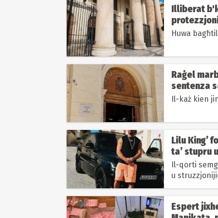
Illiberat b'
protezzjoni
Huwa bagħtil
Raġel marbu
sentenza s
Il-każ kien ji
Lilu King’ f
ta’ stupru 
Il-qorti semg
u struzzjoniji
protezzjoni...
Espert jixh
Manikata, m