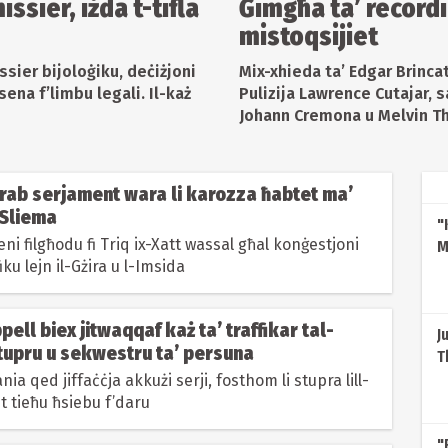
ssier, iżda t-tifla
Ġimgħa ta’ recordi
mistoqsijiet
issier bijoloġiku, deċiżjoni
Mix-xhieda ta’ Edgar Brinca
 sena f’limbu legali. Il-każ
Pulizija Lawrence Cutajar, s
Johann Cremona u Melvin Th
arab serjament wara li karozza ħabtet ma’
-Sliema
"
ni filgħodu fi Triq ix-Xatt wassal għal konġestjoni
M
fiku lejn il-Gżira u l-Imsida
w
G
pell biex jitwaqqaf każ ta’ traffikar tal-
J
tupru u sekwestru ta’ persuna
T
q
ia qed jiffaċċja akkużi serji, fosthom li stupra lill-
et tieħu ħsiebu f’daru
"