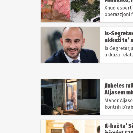
Xhud espert 
operazzjoni f
il-ħelsien mil
Is-Segreta
akkużi ta’ 
Is-Segretarj
akkuża relat
sentenza tal-
Jinħeles mil
Aljasem mhu
Maher Aljasem
kontrih b’ra
nqatel
Il-każ ta’ S
irċeviet €20