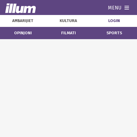
MENU
Navi
AĦBARIJIET
KULTURA
LOGIN
OPINJONI
FILMATI
SPORTS