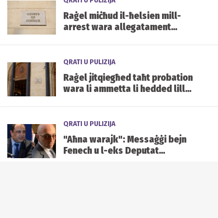
QRATI U PULIZIJA
Raġel miċħud il-ħelsien mill-
arrest wara allegatament
għamel ħsara lil karozza u
mutur fis-Swieqi
QRATI U PULIZIJA
Raġel jitqiegħed taħt probation
wara li ammetta li hedded lill-
eks sieħba tiegħu minħabba
tilwima fuq €700
QRATI U PULIZIJA
"Aħna warajk": Messaġġi bejn
Fenech u l-eks Deputat
Kummissarju Silvio Valletta
esebiti fil-ġuri
KRONAKA
In-nar tal-festi huwa parti mill-
identità Maltija, tinsisti l-