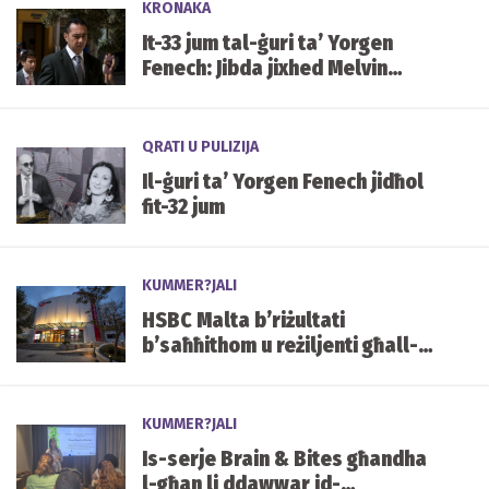
KRONAKA
It-33 jum tal-ġuri ta’ Yorgen
Fenech: Jibda jixhed Melvin
Theuma
QRATI U PULIZIJA
Il-ġuri ta’ Yorgen Fenech jidħol
fit-32 jum
KUMMER?JALI
HSBC Malta b’riżultati
b’saħħithom u reżiljenti għall-
ewwel nofs tas-sena, sostnuti
minn Kapital u Likwidità sod
KUMMER?JALI
Is-serje Brain & Bites għandha
l-għan li ddawwar id-