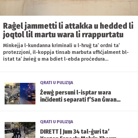
Raġel jammetti li attakka u hedded li
joqtol lil martu wara li rrappurtatu
Minkejja l-kundanna kriminali u l-ħruġ ta’ ordni ta’
protezzjoni, il-koppja tinsab marbuta uffiċjalment bl-
istat ta’ żwieġ u ma bdiet l-ebda proċedura...
QRATI U PULIZIJA
Żewġ persuni l-isptar wara
inċidenti separati f’San Ġwann
u l-Ħamrun
QRATI U PULIZIJA
DIRETT | Jum 34 tal-ġuri ta’