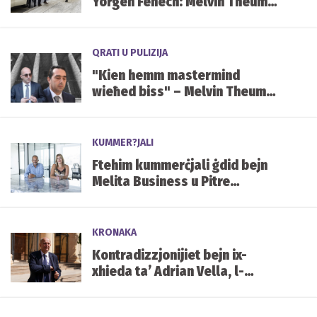
Yorgen Fenech: Melvin Theuma
mistenni jkompli bix-xhieda
tiegħu quddiem il-ġurati
QRATI U PULIZIJA
"Kien hemm mastermind
wieħed biss" – Melvin Theuma
jinsisti li Yorgen Fenech waħdu
ordna l-qtil ta' Daphne Caruana
Galizia
KUMMER?JALI
Ftehim kummerċjali ġdid bejn
Melita Business u Pitre
Bathrooms
KRONAKA
Kontradizzjonijiet bejn ix-
xhieda ta’ Adrian Vella, l-
istqarrija tiegħu tal-2019 u x-
xhieda ta’ Keith Schembri