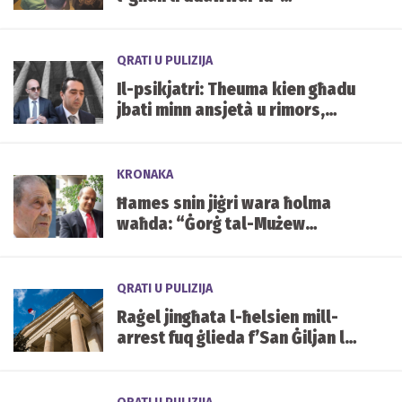
diskussjonijiet dwar l-
innovazzjoni f’azzjoni
QRATI U PULIZIJA
Il-psikjatri: Theuma kien għadu
jbati minn ansjetà u rimors,
iżda kien mentalment kapaċi
jixhed
KRONAKA
Ħames snin jiġri wara ħolma
waħda: “Ġorġ tal-Mużew
jixraqlu bust f’Mater Dei”
QRATI U PULIZIJA
Raġel jingħata l-ħelsien mill-
arrest fuq ġlieda f’San Ġiljan li
allegatament ikkawżat €9,500
f’ħsarat