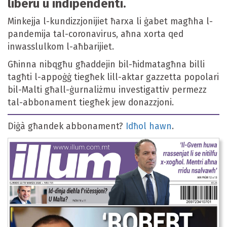
liberu u indipendenti.
Minkejja l-kundizzjonijiet ħarxa li ġabet magħha l-
pandemija tal-coronavirus, aħna xorta qed
inwasslulkom l-aħbarijiet.
Għinna nibqgħu għaddejin bil-ħidmatagħna billi
tagħti l-appoġġ tiegħek lill-aktar gazzetta popolari
bil-Malti għall-ġurnaliżmu investigattiv permezz
tal-abbonament tiegħek jew donazzjoni.
Diġà għandek abbonament?
Idħol hawn
.