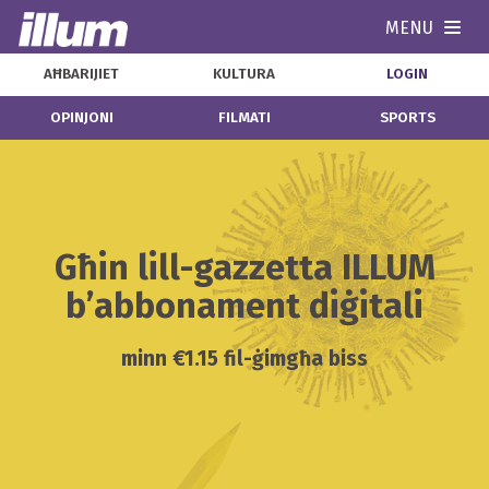
MENU
Navi
AĦBARIJIET
KULTURA
LOGIN
OPINJONI
FILMATI
SPORTS
Għin lill-gazzetta ILLUM
b’abbonament diġitali
minn €1.15 fil-ġimgħa biss