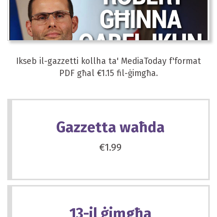
Ikseb il-gazzetti kollha ta' MediaToday f'format
PDF għal €1.15 fil-ġimgħa.
Gazzetta waħda
€1.99
13-il ġimgħa