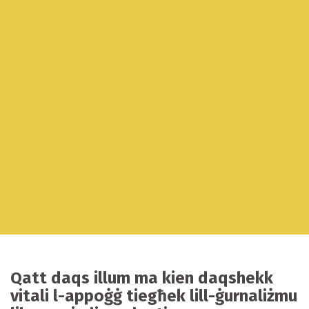
Qatt daqs illum ma kien daqshekk
vitali l-appoġġ tiegħek lill-ġurnaliżmu