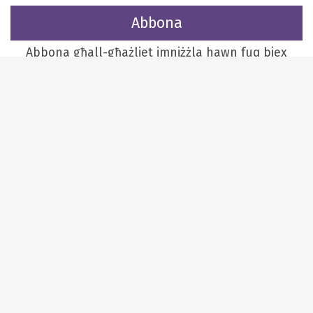
Abbona
Abbona għall-għażliet imniżżla hawn fuq biex
tħallas permezz ta' Paypal.
Jekk tippreferi tħallas b'ċekk jew inkella tagħmel
tranżazzjoni bankarja (bank transfer), ibgħat email
fuq
ecassar@mediatoday.com.mt
Diġà abbonat mal-edizzjoni diġitali tal-ILLUM?
Idħol
hawn
Edizzjonijiet ta' qabel (FREE)