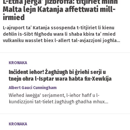
L-Etna jerġa’ jiżbroffa: titjiriet minn
Malta lejn Katanja affettwati mill-
irmied
L-ajruport ta’ Katanja ssospenda t-titjiriet li kienu
deħlin is-Sibt filgħodu wara li sħaba kbira ta’ rmied
vulkaniku wasslet biex l-allert tal-avjazzjoni jogħla...
KRONAKA
Inċident ieħor! Żagħżugħ bi ġrieħi serji u
tnejn oħra l-Isptar wara ħabta fix-Xewkija
Albert Gauci Cunningham
Wieħed iweġġa' serjament, l-ieħor ħafif u l-
kundizzjoni tat-tielet żagħżugħ għadha mhux
magħrufa...
KRONAKA