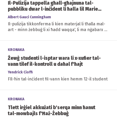
Il-Pulizija tappella għall-għajnuna tal-
pubbliku dwar l-inċident li ħalla lil Marie
Claire Lombardi bla ħajja
Albert Gauci Cunningham
Il-pulizija tikkonferma li kien materjal li tħalla mal-
art - minn żebbuġ li xi ħadd waqqa', li ma nġabarx u
li mbagħad tgħaffeġ - li wassal...
KRONAKA
Żewġ studenti l-isptar wara li x-xufier tal-
vann tilef il-kontroll u daħal f'ħajt
Yendrick Cioffi
FIl-ħin tal-inċident fil-vann kien hemm 12-il student
KRONAKA
Tlett irġiel akkużati b'serqa minn ħanut
tal-mowbajls f'Ħaż-Żebbuġ