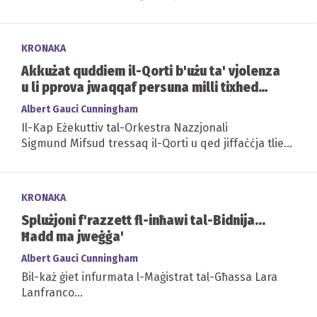
KRONAKA
Akkużat quddiem il-Qorti b'użu ta' vjolenza
u li pprova jwaqqaf persuna milli tixhed
dwar abbuż sesswali
Albert Gauci Cunningham
Il-Kap Eżekuttiv tal-Orkestra Nazzjonali
Sigmund Mifsud tressaq il-Qorti u qed jiffaċċja tliet
akkużi, li jitrattaw kemm vjolenza morali jew...
KRONAKA
Splużjoni f'razzett fl-inħawi tal-Bidnija...
Ħadd ma jweġġa'
Albert Gauci Cunningham
Bil-każ ġiet infurmata l-Maġistrat tal-Għassa Lara
Lanfranco...