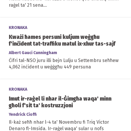
raġel ta' 21 sena...
KRONAKA
Kważi ħames persuni kuljum weġgħu
f'inċident tat-traffiku matul ix-xhur tas-sajf
Albert Gauci Cunningham
Ċifri tal-NSO juru illi bejn Lulju u Settembru seħħew
4,062 inċident u weġġgħu 449 persuna
KRONAKA
Imut ir-raġel li nhar il-Ġimgħa waqa' minn
għoli f'sit ta' kostruzzjoni
Yendrick Cioffi
Il-każ seħħ nhar l-4 ta' Novembru fi Triq Victor
Denaro fl-Imsida. Ir-raġel waqa' sular u nofs