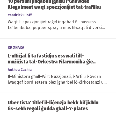
10 persuni jinqabdu jgħixu f'Għawdex
illegalment waqt spezzjonijiet tat-traffiku
Yendrick Cioffi
Waqt l-ispezzjonijiet raġel inqabad fil-pussess
ta' lembuba, pepper spray u mus filwaqt li diversi
persuni oħra nqabdu jiksru r-regolamenti...
KRONAKA
L-uffiċjal li ta fastidju sesswali lill-
mużiċista tal-Orkestra Filarmonika ġie
sospiż immedjatament b'nofs paga
Anthea Cachia
Il-Ministeru għall-Wirt Nazzjonali, l-Arti u l-Gvern
iwaqqaf bord estern biex jgħarbel iċ-ċirkostanzi u
jagħmel rakkomandazzjonijiet
Uber tista' titlef il-liċenzja hekk kif jidħlu
fis-seħħ regoli ġodda għall-Y-plates