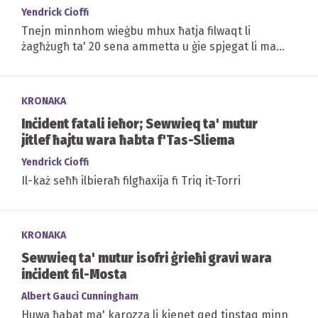
Yendrick Cioffi
Tnejn minnhom wieġbu mhux ħatja filwaqt li
żagħżugħ ta' 20 sena ammetta u ġie spjegat li ma
xtaqx ikun parteċipi u għamel dan biss biex ikollu...
KRONAKA
Inċident fatali ieħor; Sewwieq ta' mutur
jitlef ħajtu wara ħabta f'Tas-Sliema
Yendrick Cioffi
Il-każ seħħ ilbieraħ filgħaxija fi Triq it-Torri
KRONAKA
Sewwieq ta' mutur isofri ġrieħi gravi wara
inċident fil-Mosta
Albert Gauci Cunningham
Huwa ħabat ma' karozza li kienet qed tinstaq minn