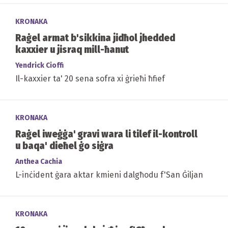
KRONAKA
Raġel armat b'sikkina jidħol jhedded
kaxxier u jisraq mill-ħanut
Yendrick Cioffi
Il-kaxxier ta' 20 sena sofra xi ġrieħi ħfief
KRONAKA
Raġel iweġġa' gravi wara li tilef il-kontroll
u baqa' dieħel ġo siġra
Anthea Cachia
L-inċident ġara aktar kmieni dalgħodu f'San Ġiljan
KRONAKA