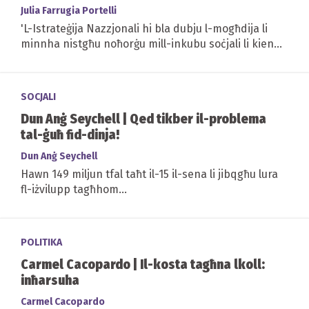
Julia Farrugia Portelli
'L-Istrateġija Nazzjonali hi bla dubju l-mogħdija li
minnha nistgħu noħorġu mill-inkubu soċjali li kien
tħalla jinħoloq fejn jidħol l-awtiżmu...
SOCJALI
Dun Anġ Seychell | Qed tikber il-problema
tal-ġuħ fid-dinja!
Dun Anġ Seychell
Hawn 149 miljun tfal taħt il-15 il-sena li jibqgħu lura
fl-iżvilupp tagħhom...
POLITIKA
Carmel Cacopardo | Il-kosta tagħna lkoll:
inħarsuha
Carmel Cacopardo