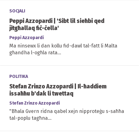
SOCJALI
Peppi Azzopardi | 'Sibt lil sieħbi qed
jitgħallaq fiċ-ċella'
Peppi Azzopardi
Ma ninsewx li dan kollu fid-dawl tal-fatt li Malta
għandha l-ogħla rata...
POLITIKA
Stefan Zrinzo Azzopardi | Il-ħaddiem
issaħħu b'dak li twettaq
Stefan Zrinzo Azzopardi
"Bħala Gvern ridna qabel xejn nipproteġu s-saħħa
tal-poplu tagħna...