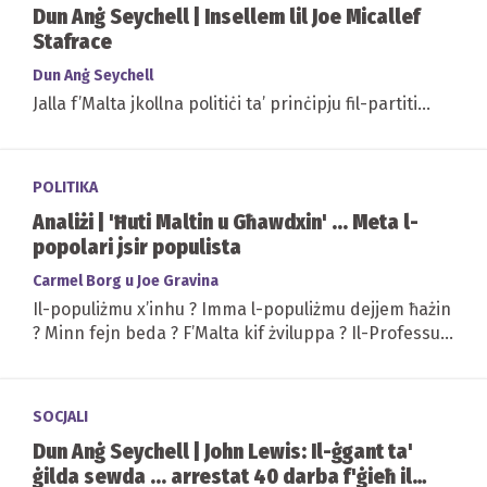
Dun Anġ Seychell | Insellem lil Joe Micallef
Stafrace
Dun Anġ Seychell
Jalla f’Malta jkollna politiċi ta’ prinċipju fil-partiti...
POLITIKA
Analiżi | 'Ħuti Maltin u Għawdxin' ... Meta l-
popolari jsir populista
Carmel Borg u Joe Gravina
Il-populiżmu x’inhu ? Imma l-populiżmu dejjem ħażin
? Minn fejn beda ? F’Malta kif żviluppa ? Il-Professur
Carmel Borg u Dr Joe Gravina...
SOCJALI
Dun Anġ Seychell | John Lewis: Il-ġgant ta'
ġilda sewda ... arrestat 40 darba f'ġieħ il-