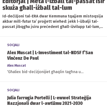
Editorjal | Meta l-iżball tal-passat isir
skuża għall-iżball tal-lum
Id-deċiżjoni tal-ERA dwar Kemmuna tqajjem mistoqsija
akbar mill-futur ta’ proġett wieħed: jekk l-iżbalji tal-
passat jibqgħu jsiru preċedent għall-iżvilupp tal-lum,...
SOCJALI
Alex Muscat | L-Investiment tal-NDSF f’San
Vinċenz De Paul
Alex Muscat
'Għaliex bid-deċiżjonijiet għaqlin tagħna u...
SOCJALI
Julia farrugia Portelli | L-ewwel Strateġija
Nazzjonali dwar l-awtiżmu 2021-2030