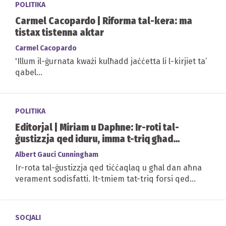
POLITIKA
Carmel Cacopardo | Riforma tal-kera: ma
tistax tistenna aktar
Carmel Cacopardo
'Illum il-ġurnata kważi kulħadd jaċċetta li l-kirjiet ta’
qabel...
POLITIKA
Editorjal | Miriam u Daphne: Ir-roti tal-
ġustizzja qed iduru, imma t-triq għad
fadlilha
Albert Gauci Cunningham
Ir-rota tal-ġustizzja qed tiċċaqlaq u għal dan aħna
verament sodisfatti. It-tmiem tat-triq forsi qed
narawha wkoll. Pero' għad fadal u...
SOCJALI