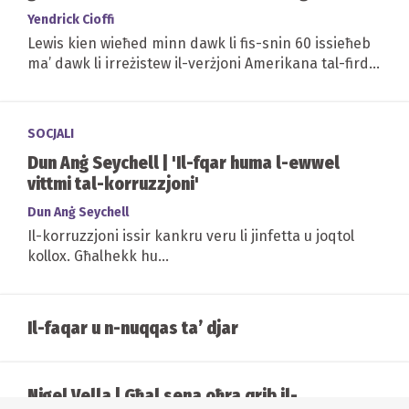
ġustizzja razzjali
Yendrick Cioffi
Lewis kien wieħed minn dawk li fis-snin 60 issieħeb
ma’ dawk li irreżistew il-verżjoni Amerikana tal-firda
razzjali
SOCJALI
Dun Anġ Seychell | 'Il-fqar huma l-ewwel
vittmi tal-korruzzjoni'
Dun Anġ Seychell
Il-korruzzjoni issir kankru veru li jinfetta u joqtol
kollox. Għalhekk hu...
Il-faqar u n-nuqqas ta’ djar
Nigel Vella | Għal sena oħra qrib il-