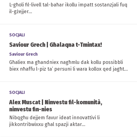
L-għoli fil-livell tal-baħar ikollu impatt sostanzjali fuq
il-gżejjer...
SOCJALI
Saviour Grech | Għalaqna t-Tmintax!
Saviour Grech
Għaliex ma għandniex nagħmlu dak kollu possibbli
biex nħaffu l-piz ta’ persuni li wara kollox qed jagħtu
ħinhom f’xogħol volontarju u bla...
SOCJALI
Alex Muscat | Ninvestu fil-komunità,
ninvestu fin-nies
Nibqgħu dejjem favur ideat innovattivi li
jikkontribwixxu għal spazji aktar...