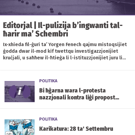
Editorjal | Il-pulizija b’ingwanti tal-
ħarir ma’ Schembri
Ix-xhieda fil-ġuri ta’ Yorgen Fenech qajmu mistoqsijiet
ġodda dwar il-mod kif twettqu investigazzjonijiet
kruċjali, u saħħew il-ħtieġa li l-istituzzjonijiet juru li...
POLITIKA
Bi ħġarna wara l-protesta
nazzjonali kontra liġi proposta
tal-ippjanar
POLITIKA
Karikatura: 28 ta' Settembru