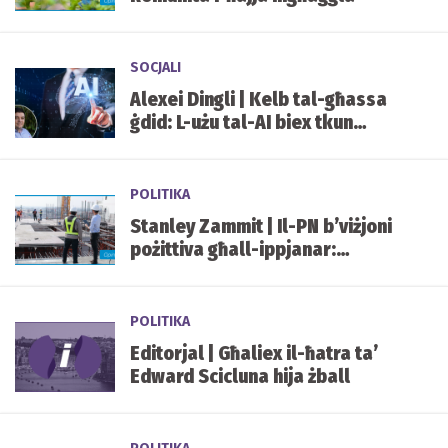
SOCJALI
Alexei Dingli | Kelb tal-għassa
ġdid: L-użu tal-AI biex tkun
garantita l-konformità u
tingħeleb il-frodi fiċ-ċentri
finanzjarji u tal-iGaming f’Malta
POLITIKA
Stanley Zammit | Il-PN b’viżjoni
pożittiva għall-ippjanar:
ġustizzja, parteċipazzjoni, u
kwalità ta’ ħajja aħjar
POLITIKA
Editorjal | Għaliex il-ħatra ta’
Edward Scicluna hija żball