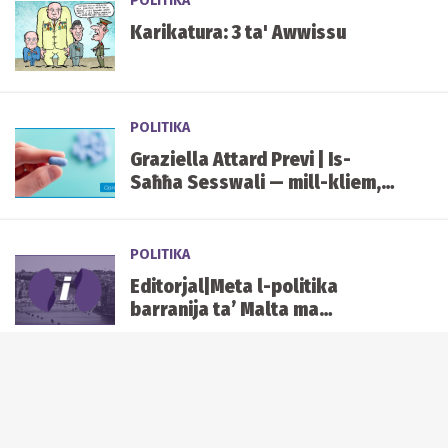
POLITIKA
Karikatura: 3 ta' Awwissu
POLITIKA
Graziella Attard Previ | Is-
Saħħa Sesswali — mill-kliem,
meta se ngħaddu għall-fatti?
POLITIKA
Editorjal|Meta l-politika
barranija ta’ Malta ma
jagħmilhiex il-gvern
POLITIKA
Editorjal | Opportunità ta’
riforma f’din il-leġiżlatura l-