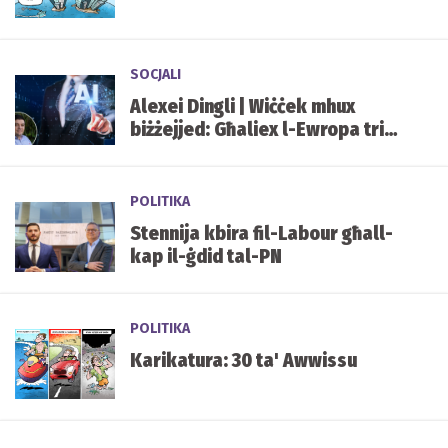
SOCJALI
Alexei Dingli | Wiċċek mhux
biżżejjed: Għaliex l-Ewropa trid
kartiera diġitali f’kull but
POLITIKA
Stennija kbira fil-Labour għall-
kap il-ġdid tal-PN
POLITIKA
Karikatura: 30 ta' Awwissu