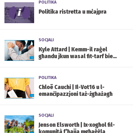
POLITIKA
Politika ristretta u mċajpra
SOCJALI
Kyle Attard | Kemm-il raġel
għandu jkun wasal fit-tarf biex
finalment jitkellem?
POLITIKA
Chloë Cauchi | Il-Vot16 u l-
emanċipazzjoni taż-żgħażagħ
SOCJALI
Jenson Elsworth | Ix-xogħol fil-
komunità f’ħajja mgħaġġla