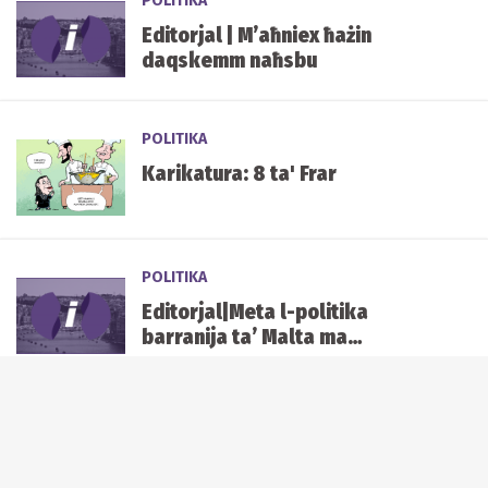
POLITIKA
Editorjal | M’aħniex ħażin
daqskemm naħsbu
POLITIKA
Karikatura: 8 ta' Frar
POLITIKA
Editorjal|Meta l-politika
barranija ta’ Malta ma
jagħmilhiex il-gvern
POLITIKA
Editorjal | Opportunità ta’
riforma f’din il-leġiżlatura l-