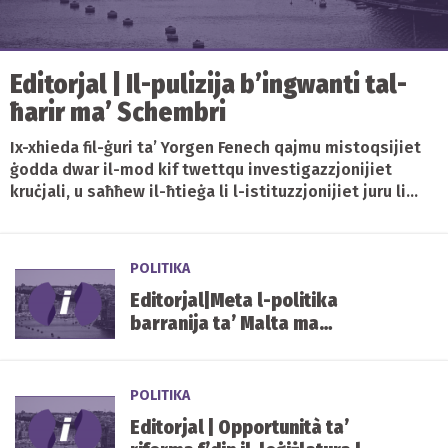
Editorjal | Il-pulizija b’ingwanti tal-
ħarir ma’ Schembri
Ix-xhieda fil-ġuri ta’ Yorgen Fenech qajmu mistoqsijiet
ġodda dwar il-mod kif twettqu investigazzjonijiet
kruċjali, u saħħew il-ħtieġa li l-istituzzjonijiet juru li...
POLITIKA
Editorjal|Meta l-politika
barranija ta’ Malta ma
jagħmilhiex il-gvern
POLITIKA
Editorjal | Opportunità ta’