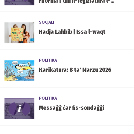
riforma f’din il-leġiżlatura l-
ġdida
SOCJALI
Hadja Lahbib | Issa l-waqt
POLITIKA
Karikatura: 8 ta' Marzu 2026
POLITIKA
Messaġġ ċar fis-sondaġġi