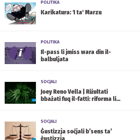
POLITIKA
Karikatura: 1 ta' Marzu
POLITIKA
Il-pass li jmiss wara din il-
balbuljata
SOCJALI
Joey Reno Vella | Riżultati
bbażati fuq il-fatti: riforma li
qed taħdem
SOCJALI
Ġustizzja soċjali b’sens ta’
ġustizzja