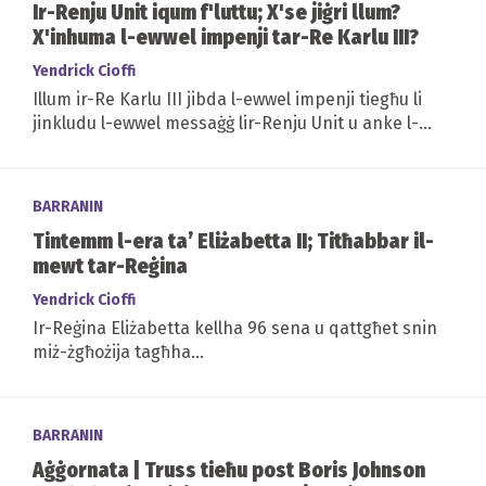
Ir-Renju Unit iqum f'luttu; X'se jiġri llum?
X'inhuma l-ewwel impenji tar-Re Karlu III?
Yendrick Cioffi
Illum ir-Re Karlu III jibda l-ewwel impenji tiegħu li
jinkludu l-ewwel messaġġ lir-Renju Unit u anke l-
bidu ta' tħejjija għall-Funeral Irjali
BARRANIN
Tintemm l-era ta’ Eliżabetta II; Titħabbar il-
mewt tar-Reġina
Yendrick Cioffi
Ir-Reġina Eliżabetta kellha 96 sena u qattgħet snin
miż-żgħożija tagħha...
BARRANIN
Aġġornata | Truss tieħu post Boris Johnson