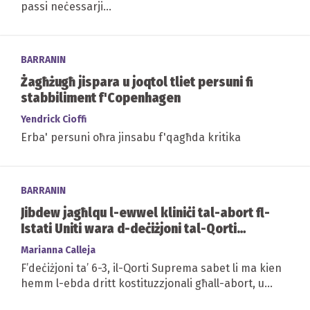
passi neċessarji...
BARRANIN
Żagħżugħ jispara u joqtol tliet persuni fi
stabbiliment f'Copenhagen
Yendrick Cioffi
Erba' persuni oħra jinsabu f'qagħda kritika
BARRANIN
Jibdew jagħlqu l-ewwel kliniċi tal-abort fl-
Istati Uniti wara d-deċiżjoni tal-Qorti
Suprema
Marianna Calleja
F’deċiżjoni ta’ 6-3, il-Qorti Suprema sabet li ma kien
hemm l-ebda dritt kostituzzjonali għall-abort, u
ddawwar id-deċiżjoni dwar jekk...