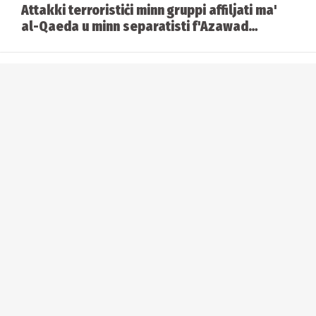
Attakki terroristiċi minn gruppi affiljati ma'
al-Qaeda u minn separatisti f'Azawad
jheżżu lill-Mali
L-Organizzazzjoni Dinjija tas-Saħħa
tirrispondi għall-hantavirus: ‘Dan mhux il-
bidu ta’ pandemija’
Attakki bejn l-Istati Uniti u l-Iran matul il-
lejl hekk kif l-UAE terġa’ tispiċċa fil-mira
Riskju li l-gwerra fl-Iran terġa' tissokta:
Trump jgħid li mhux sodisfatt bil-proposta
tal-Iran
Imejl li nxterdet tixhed li l-Pentagon
qiegħed jikkunsidra li jissospendi lil