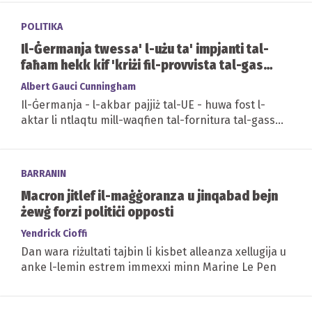
POLITIKA
Il-Ġermanja twessa' l-użu ta' impjanti tal-
faħam hekk kif 'kriżi fil-provvista tal-gass'
hija imminenti
Albert Gauci Cunningham
Il-Ġermanja - l-akbar pajjiż tal-UE - huwa fost l-
aktar li ntlaqtu mill-waqfien tal-fornitura tal-gass
mir-Russja
BARRANIN
Macron jitlef il-maġġoranza u jinqabad bejn
żewġ forzi politiċi opposti
Yendrick Cioffi
Dan wara riżultati tajbin li kisbet alleanza xellugija u
anke l-lemin estrem immexxi minn Marine Le Pen