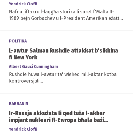
Yendrick Cioffi
Ħafna jiftakru l-laqgħa storika li saret f'Malta fl-
1989 bejn Gorbachev u l-President Amerikan eżatt
wara l-waqa’ tal-ħajt...
POLITIKA
L-awtur Salman Rushdie attakkat b'sikkina
fi New York
Albert Gauci Cunningham
Rushdie huwa l-awtur ta' wieħed mill-aktar kotba
kontroversjali...
BARRANIN
Ir-Russja akkużata li qed tuża l-akbar
impjant nukleari fl-Ewropa bħala bażi
militari
Yendrick Cioffi