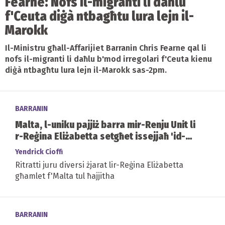
Fearne: Nofs il-migranti li daħlu
f'Ceuta diġà ntbagħtu lura lejn il-
Marokk
Il-Ministru għall-Affarijiet Barranin Chris Fearne qal li
nofs il-migranti li daħlu b'mod irregolari f'Ceuta kienu
diġà ntbagħtu lura lejn il-Marokk sas-2pm.
BARRANIN
Malta, l-uniku pajjiż barra mir-Renju Unit li
r-Reġina Eliżabetta setgħet issejjaħ 'id-
dar'
Yendrick Cioffi
Ritratti juru diversi żjarat lir-Reġina Eliżabetta
għamlet f'Malta tul ħajjitha
BARRANIN