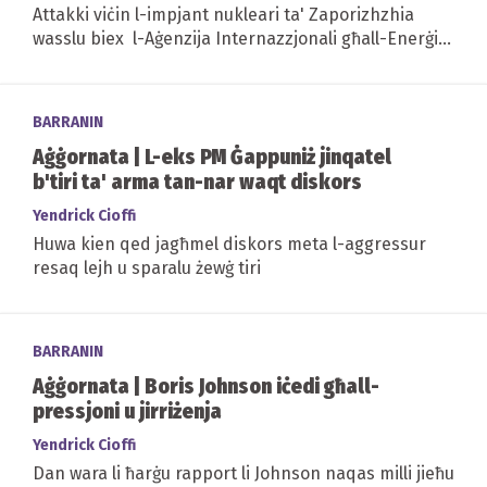
Attakki viċin l-impjant nukleari ta' Zaporizhzhia
wasslu biex l-Aġenzija Internazzjonali għall-Enerġija
Atomika twissi dwar 'riskju...
BARRANIN
Aġġornata | L-eks PM Ġappuniż jinqatel
b'tiri ta' arma tan-nar waqt diskors
Yendrick Cioffi
Huwa kien qed jagħmel diskors meta l-aggressur
resaq lejh u sparalu żewġ tiri
BARRANIN
Aġġornata | Boris Johnson iċedi għall-
pressjoni u jirriżenja
Yendrick Cioffi
Dan wara li ħarġu rapport li Johnson naqas milli jieħu