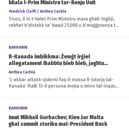
bħala l-Prim Ministru tar-Renju Unit
Yendrick Cioffi / Anthea Cachia
Truss, li hi t-tielet Prim Ministru mara għall-Ingliżi,
rebħet b'distakk ta' kważi 21,000 u b'maġġoranza ta'
57%
BARRANIN
Il-Kanada imbikkma: Żewġt irġiel
allegatament iħabbtu bieb bieb, jagħtu
daqqiet ta' sikkina
Anthea Cachia
'L-akbar attakk vjolenti fuq il-massa fl-istorja tal-
Kanada' iħalli 13-il persuna mejta u minn tal-inqas
15 oħra midruba
BARRANIN
Imut Mikhail Gorbachev; Kien żar Malta
għal summit storiku mal-President Bush