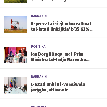
industrijali f'Ħad-Dingli
BARRANIN
Il-prezz taż-żejt mhux raffinat
tal-Istati Uniti jitla’ b’35.63%
b'riżultat tal-gwerra fl-Iran
POLITIKA
Ian Borg jiltaqa' mal-Prim
Ministru tal-Indja Narendra
Modi waqt konferenza fi New
Delhi
BARRANIN
L-Istati Uniti u l-Veneżwela
jerġgħu jattivaw ir-
relazzjonijiet diplomatiċi wara
l-ħtif ta’ Maduro