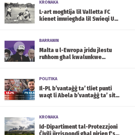
KRONAKA
L-art mogħtija lil Valletta FC
kienet imwiegħda lil Swieqi UFC
... u l-klabb tas-Softball
BARRANIN
Malta u l-Ewropa jridu jlestu
ruħhom għal kwalunkwe
eventwalità b’iżjed sigurtà,
jgħid professur tal-Ekonomija
POLITIKA
Il-PL b’vantaġġ ta’ tliet punti
waqt li Abela b’vantaġġ ta’ sitt
punti fuq Borg
KRONAKA
Id-Dipartiment tal-Protezzjoni
Ċivili jirrispondi għal nirien f'sit