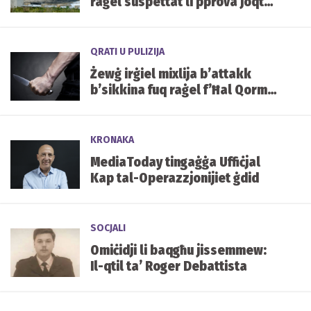
raġel suspettat li pprova joqtol
lil uliedu
QRATI U PULIZIJA
Żewġ irġiel mixlija b’attakk
b’sikkina fuq raġel f’Ħal Qormi
ġew miċħuda l-ħelsien mill-
arrest
KRONAKA
MediaToday tingaġġa Uffiċjal
Kap tal-Operazzjonijiet ġdid
SOCJALI
Omiċidji li baqgħu jissemmew:
Il-qtil ta’ Roger Debattista