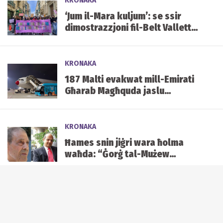
KRONAKA
‘Jum il-Mara kuljum’: se ssir
dimostrazzjoni fil-Belt Valletta
f’Jum il-Mara
KRONAKA
187 Malti evakwat mill-Emirati
Għarab Magħquda jaslu
qawwija u sħaħ f’Malta
KRONAKA
Ħames snin jiġri wara ħolma
waħda: “Ġorġ tal-Mużew
jixraqlu bust f’Mater Dei”
QRATI U PULIZIJA
Raġel jingħata l-ħelsien mill-
arrest fuq ġlieda f’San Ġiljan li