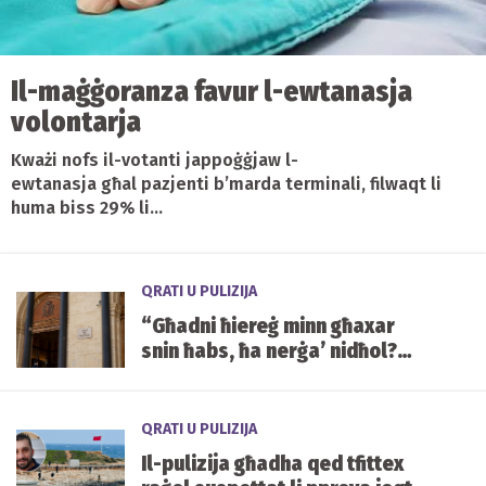
Il-maġġoranza favur l-ewtanasja
volontarja
Kważi nofs il-votanti jappoġġjaw l-
ewtanasja għal pazjenti b’marda terminali, filwaqt li
huma biss 29% li...
QRATI U PULIZIJA
“Għadni ħiereġ minn għaxar
snin ħabs, ħa nerġa’ nidħol?
Għajjejt” – raġel akkużat
b’attakk b’sikkina fil-Pietà
QRATI U PULIZIJA
Il-pulizija għadha qed tfittex