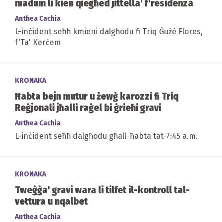
madum li kien qiegħed jittella' f'residenza
Anthea Cachia
L-inċident seħħ kmieni dalgħodu fi Triq Ġużè Flores,
f'Ta' Kerċem
KRONAKA
Ħabta bejn mutur u żewġ karozzi fi Triq
Reġjonali jħalli raġel bi ġrieħi gravi
Anthea Cachia
L-inċident seħħ dalgħodu għall-ħabta tat-7:45 a.m.
KRONAKA
Tweġġa' gravi wara li tilfet il-kontroll tal-
vettura u nqalbet
Anthea Cachia