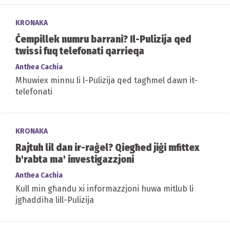
KRONAKA
Ċempillek numru barrani? Il-Pulizija qed
twissi fuq telefonati qarrieqa
Anthea Cachia
Mhuwiex minnu li l-Pulizija qed tagħmel dawn it-
telefonati
KRONAKA
Rajtuh lil dan ir-raġel? Qiegħed jiġi mfittex
b'rabta ma' investigazzjoni
Anthea Cachia
Kull min għandu xi informazzjoni huwa mitlub li
jgħaddiha lill-Pulizija