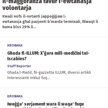
Il-maġġoranza favur l-ewtanasja
volontarja
Kważi nofs il-votanti jappoġġjaw l-
ewtanasja għal pazjenti b’marda terminali, filwaqt li
huma biss 29% li...
KRONAKA
Għada fl-ILLUM: X’ġara mill-mediċini taI-
Iscabies?
Staff Reporter
Għada l-Ħadd, fil-gazzetta ILLUM, diversi artikli
interessanti inkluż fuq...
KRONAKA
Iweġġa' serjament wara li waqa' fuqu