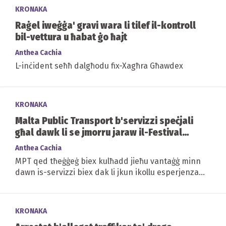
KRONAKA
Raġel iweġġa' gravi wara li tilef il-kontroll
bil-vettura u ħabat ġo ħajt
Anthea Cachia
L-inċident seħħ dalgħodu fix-Xagħra Għawdex
KRONAKA
Malta Public Transport b'servizzi speċjali
għal dawk li se jmorru jaraw il-Festival
tan-Nar tal-Art
Anthea Cachia
MPT qed tħeġġeġ biex kulħadd jieħu vantaġġ minn
dawn is-servizzi biex dak li jkun ikollu esperjenza
sigura u pjaċevoli
KRONAKA