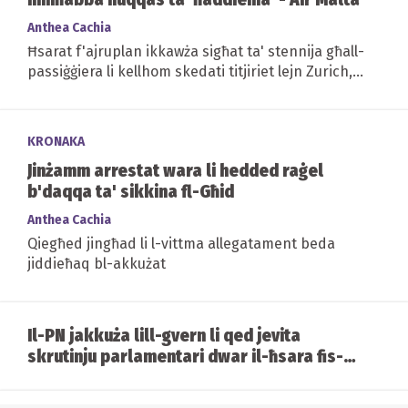
Anthea Cachia
Ħsarat f'ajruplan ikkawża sigħat ta' stennija għall-
passiġġiera li kellhom skedati titjiriet lejn Zurich,
Brussell, Londra u Ruma
KRONAKA
Jinżamm arrestat wara li hedded raġel
b'daqqa ta' sikkina fl-Għid
Anthea Cachia
Qiegħed jingħad li l-vittma allegatament beda
jiddieħaq bl-akkużat
Il-PN jakkuża lill-gvern li qed jevita
skrutinju parlamentari dwar il-ħsara fis-
servizzi diġitali