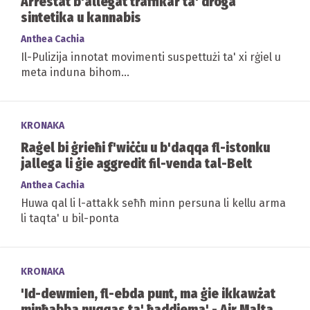
Arrestat b'allegat traffikar ta' droga
sintetika u kannabis
Anthea Cachia
Il-Pulizija innotat movimenti suspettużi ta' xi rġiel u
meta induna bihom...
KRONAKA
Raġel bi ġrieħi f'wiċċu u b'daqqa fl-istonku
jallega li ġie aggredit fil-venda tal-Belt
Anthea Cachia
Huwa qal li l-attakk seħħ minn persuna li kellu arma
li taqta' u bil-ponta
KRONAKA
'Id-dewmien, fl-ebda punt, ma ġie ikkawżat
minħabba nuqqas ta' ħaddiema' - Air Malta