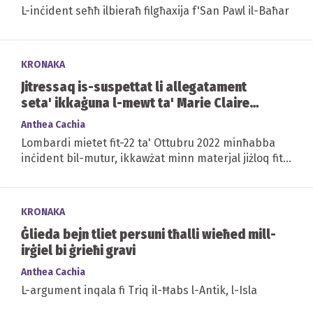
L-inċident seħħ ilbieraħ filgħaxija f'San Pawl il-Baħar
KRONAKA
Jitressaq is-suspettat li allegatament
seta' ikkaġuna l-mewt ta' Marie Claire
Lombardi
Anthea Cachia
Lombardi mietet fit-22 ta' Ottubru 2022 minħabba
inċident bil-mutur, ikkawżat minn materjal jiżloq fit-
triq
KRONAKA
Ġlieda bejn tliet persuni tħalli wieħed mill-
irġiel bi ġrieħi gravi
Anthea Cachia
L-argument inqala fi Triq il-Ħabs l-Antik, l-Isla