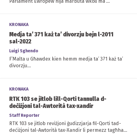
Parlament Ewropew hija marbuta wkoll ma’
indikazzjonijiet u sinjali f’sondaġġi...
KRONAKA
Medja ta’ 371 każ ta’ divorzju bejn l-2011
sal-2022
Luigi Sghendo
F’Malta u Għawdex kien hemm medja ta’ 371 każ ta’
divorzju...
KRONAKA
RTK 103 se jitlob lill-Qorti tannulla d-
deċiżjoni tal-Awtorità tax-xandir
Staff Reporter
RTK 103 se jitlob reviżjoni ġudizzjarja fil-Qorti tad-
deċiżjoni tal-Awtorità tax-Xandir li permezz tagħha
ġiet imposta multa ta’ €6,410...