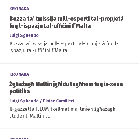
KRONAKA
Bozza ta’ twissija mill-esperti tal-propjetà
fuq l-ispazju tal-uffiċini f’Malta
Luigi Sghendo
Bozza ta’ twissija mill-esperti tal-propjetà fuq l-
ispazju tal-uffiċini f’Malta
KRONAKA
Żgħażagħ Maltin jgħidu tagħhom fuq ix-xena
politika
Luigi Sghendo / Elaine Camilleri
Il-gazzetta ILLUM tkellmet ma’ tmien żgħażagħ
studenti Maltin li...