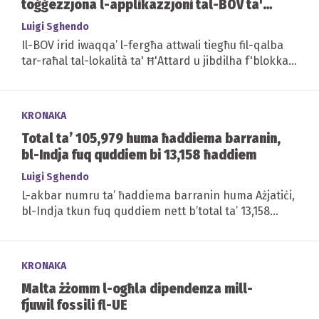
toġġezzjona l-applikazzjoni tal-BOV ta'
Ħ'Attard
Luigi Sghendo
Il-BOV irid iwaqqa’ l-fergħa attwali tiegħu fil-qalba
tar-raħal tal-lokalità ta' Ħ'Attard u jibdilha f'blokka
residenzjali...
KRONAKA
Total ta’ 105,979 huma ħaddiema barranin,
bl-Indja fuq quddiem bi 13,158 ħaddiem
Luigi Sghendo
L-akbar numru ta’ ħaddiema barranin huma Ażjatiċi,
bl-Indja tkun fuq quddiem nett b’total ta’ 13,158
ħaddiem, segwita mill-Filippini...
KRONAKA
Malta żżomm l-ogħla dipendenza mill-
fjuwil fossili fl-UE