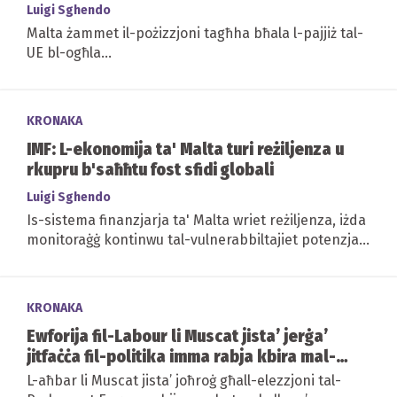
Luigi Sghendo
Malta żammet il-pożizzjoni tagħha bħala l-pajjiż tal-
UE bl-ogħla...
KRONAKA
IMF: L-ekonomija ta' Malta turi reżiljenza u
rkupru b'saħħtu fost sfidi globali
Luigi Sghendo
Is-sistema finanzjarja ta' Malta wriet reżiljenza, iżda
monitoraġġ kontinwu tal-vulnerabbiltajiet potenzjali,
partikolarment fis-suq...
KRONAKA
Ewforija fil-Labour li Muscat jista’ jerġa’
jitfaċċa fil-politika imma rabja kbira mal-
moderati
L-aħbar li Muscat jista’ joħroġ għall-elezzjoni tal-