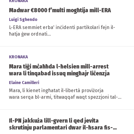
KRONAKA
Madwar €8000 f’multi mogħtija mill-ERA
Luigi Sghendo
L-ERA semmiet erba' inċidenti partikolari fejn il-
ħatja ġew ordnati...
KRONAKA
Mara tiġi mċaħħda l-ħelsien mill-arrest
wara li tinqabad issuq mingħajr liċenzja
Elaine Camilleri
Mara, li kienet ingħatat il-libertà proviżorja
wara serqa bl-armi, titwaqqaf waqt spezzjoni tal-
pulizija fejn inqabdet qed issuq mingħajr...
Il-PN jakkuża lill-gvern li qed jevita
skrutinju parlamentari dwar il-ħsara fis-