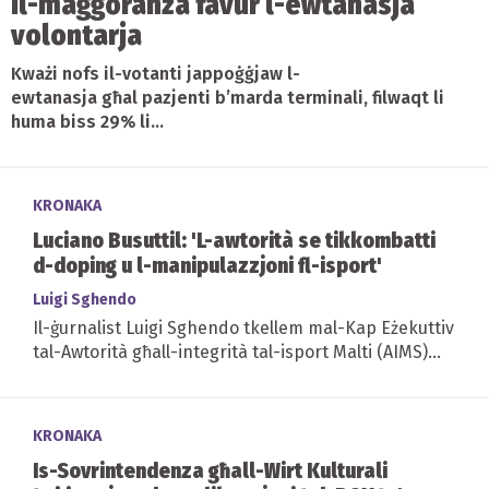
Il-maġġoranza favur l-ewtanasja
volontarja
Kważi nofs il-votanti jappoġġjaw l-
ewtanasja għal pazjenti b’marda terminali, filwaqt li
huma biss 29% li...
KRONAKA
Luciano Busuttil: 'L-awtorità se tikkombatti
d-doping u l-manipulazzjoni fl-isport'
Luigi Sghendo
Il-ġurnalist Luigi Sghendo tkellem mal-Kap Eżekuttiv
tal-Awtorità għall-integrità tal-isport Malti (AIMS)
Luciano Busuttil fejn semma l-ħidma...
KRONAKA
Is-Sovrintendenza għall-Wirt Kulturali