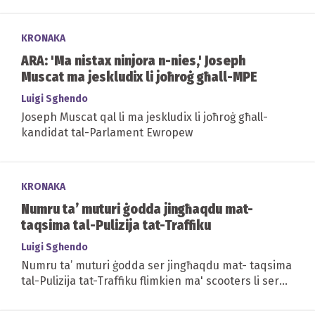
KRONAKA
ARA: 'Ma nistax ninjora n-nies,' Joseph
Muscat ma jeskludix li joħroġ għall-MPE
Luigi Sghendo
Joseph Muscat qal li ma jeskludix li joħroġ għall-
kandidat tal-Parlament Ewropew
KRONAKA
Numru ta’ muturi ġodda jingħaqdu mat-
taqsima tal-Pulizija tat-Traffiku
Luigi Sghendo
Numru ta’ muturi ġodda ser jingħaqdu mat- taqsima
tal-Pulizija tat-Traffiku flimkien ma' scooters li ser
jintużaw mis-Central Delivery Office