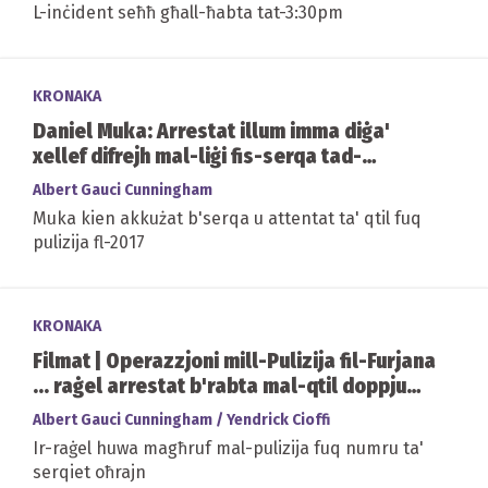
L-inċident seħħ għall-ħabta tat-3:30pm
KRONAKA
Daniel Muka: Arrestat illum imma diġa'
xellef difrejh mal-liġi fis-serqa tad-
Diamonds International
Albert Gauci Cunningham
Muka kien akkużat b'serqa u attentat ta' qtil fuq
pulizija fl-2017
KRONAKA
Filmat | Operazzjoni mill-Pulizija fil-Furjana
... raġel arrestat b'rabta mal-qtil doppju
f'Tas Sliema
Albert Gauci Cunningham / Yendrick Cioffi
Ir-raġel huwa magħruf mal-pulizija fuq numru ta'
serqiet oħrajn