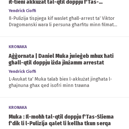
it-tieni akkużat tal-qtil doppju f'Tas-
Sliema
Yendrick Cioffi
Il-Pulizija tispjega kif waslet għall-arrest ta' Viktor
Dragomanski wara li persuna għarfitu minn filmat
tas-CCTC
KRONAKA
Aġġornata | Daniel Muka jwieġeb mhux ħati
għall-qtil doppju iżda jinżamm arrestat
Yendrick Cioffi
L-Avukat ta' Muka talab biex l-akkużat jingħata l-
għajnuna għax qed isofri minn trawna
KRONAKA
Muka : Il-moħħ tal-qtil doppju f'Tas-Sliema
f'dik li l-Pulizija qalet li kellha tkun serqa