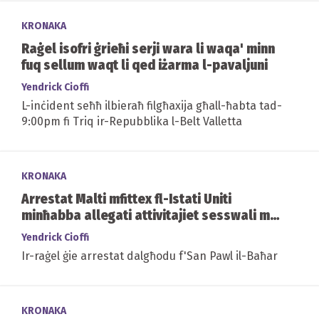
KRONAKA
Raġel isofri ġrieħi serji wara li waqa' minn
fuq sellum waqt li qed iżarma l-pavaljuni
Yendrick Cioffi
L-inċident seħħ ilbieraħ filgħaxija għall-ħabta tad-
9:00pm fi Triq ir-Repubblika l-Belt Valletta
KRONAKA
Arrestat Malti mfittex fl-Istati Uniti
minħabba allegati attivitajiet sesswali ma'
minorenni
Yendrick Cioffi
Ir-raġel ġie arrestat dalgħodu f'San Pawl il-Baħar
KRONAKA