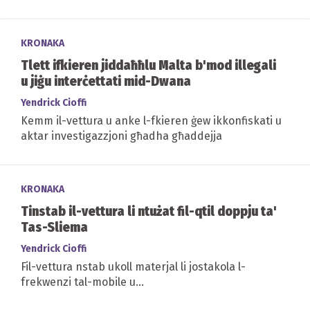
KRONAKA
Tlett ifkieren jiddaħħlu Malta b'mod illegali
u jiġu interċettati mid-Dwana
Yendrick Cioffi
Kemm il-vettura u anke l-fkieren ġew ikkonfiskati u
aktar investigazzjoni għadha għaddejja
KRONAKA
Tinstab il-vettura li ntużat fil-qtil doppju ta'
Tas-Sliema
Yendrick Cioffi
Fil-vettura nstab ukoll materjal li jostakola l-
frekwenzi tal-mobile u...