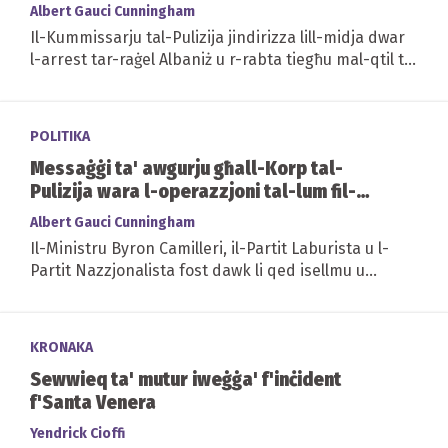
Albert Gauci Cunningham
Il-Kummissarju tal-Pulizija jindirizza lill-midja dwar
l-arrest tar-raġel Albaniż u r-rabta tiegħu mal-qtil ta'
Pandolfino u Maciejowski
POLITIKA
Messaġġi ta' awgurju għall-Korp tal-
Pulizija wara l-operazzjoni tal-lum fil-
Furjana
Albert Gauci Cunningham
Il-Ministru Byron Camilleri, il-Partit Laburista u l-
Partit Nazzjonalista fost dawk li qed isellmu u
jfaħħru ħidmet il-Pulizija
KRONAKA
Sewwieq ta' mutur iweġġa' f'inċident
f'Santa Venera
Yendrick Cioffi