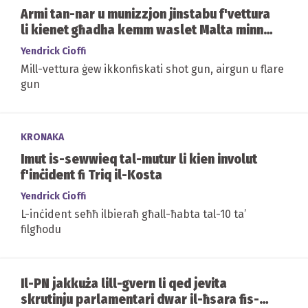
Armi tan-nar u munizzjon jinstabu f'vettura
li kienet għadha kemm waslet Malta minn
Sqallija
Yendrick Cioffi
Mill-vettura ġew ikkonfiskati shot gun, airgun u flare
gun
KRONAKA
Imut is-sewwieq tal-mutur li kien involut
f'inċident fi Triq il-Kosta
Yendrick Cioffi
L-inċident seħħ ilbieraħ għall-ħabta tal-10 ta’
filgħodu
Il-PN jakkuża lill-gvern li qed jevita
skrutinju parlamentari dwar il-ħsara fis-