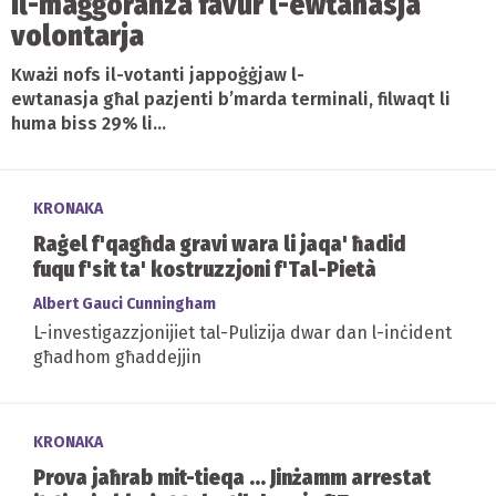
Il-maġġoranza favur l-ewtanasja
volontarja
Kważi nofs il-votanti jappoġġjaw l-
ewtanasja għal pazjenti b’marda terminali, filwaqt li
huma biss 29% li...
KRONAKA
Raġel f'qagħda gravi wara li jaqa' ħadid
fuqu f'sit ta' kostruzzjoni f'Tal-Pietà
Albert Gauci Cunningham
L-investigazzjonijiet tal-Pulizija dwar dan l-inċident
għadhom għaddejjin
KRONAKA
Prova jaħrab mit-tieqa ... Jinżamm arrestat