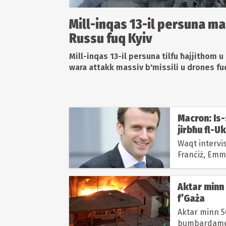
Mill-inqas 13-il persuna ma
Russu fuq Kyiv
Mill-inqas 13-il persuna tilfu ħajjithom
wara attakk massiv b'missili u drones fuq
Macron: Is-
jirbħu fl-U
Waqt intervis
Franċiż, Emm
kredibilità...
Aktar minn
f’Gaża
Aktar minn 50
bumbardamen