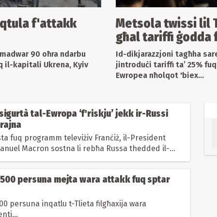
qtula f'attakk
Metsola twissi lil 
għal tariffi ġodda
 u madwar 90 oħra ndarbu
Id-dikjarazzjoni tagħha sar
 il-kapitali Ukrena, Kyiv
jintroduċi tariffi ta’ 25% fu
Ewropea nħolqot 'biex...
sigurtà tal-Ewropa ‘f'riskju’ jekk ir-Russi
krajna
ta fuq programm televiżiv Franċiż, il-President
anuel Macron sostna li rebħa Russa thedded il-
 500 persuna mejta wara attakk fuq sptar
0 persuna inqatlu t-Tlieta filgħaxija wara
ti...