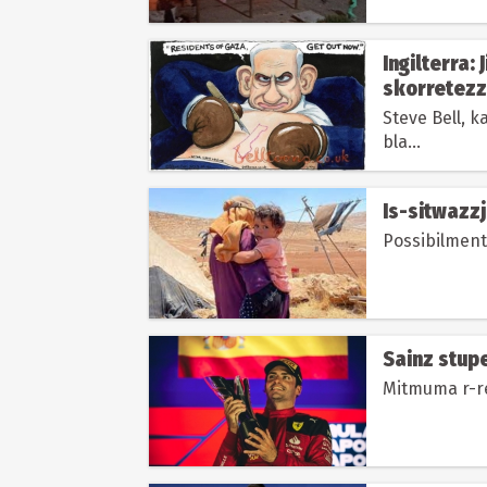
Ingilterra:
skorretezz
Steve Bell, k
bla...
Is-sitwazzjo
Possibilment 
Sainz stup
Mitmuma r-re