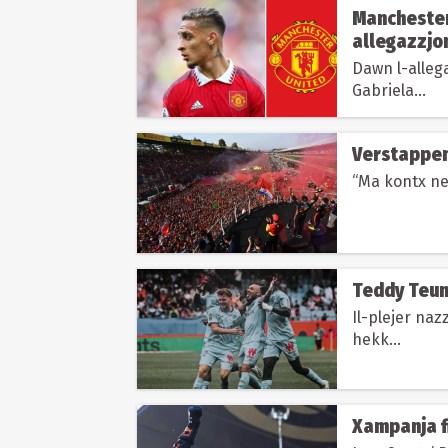
Manchester 
allegazzjon
Dawn l-allega
Gabriela...
Verstappen 
“Ma kontx nem
Teddy Teuma
Il-plejer naz
hekk...
Xampanja f