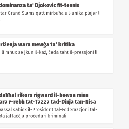
ominanza ta' Djokovic fit-tennis
tar Grand Slams qatt mirbuħa u l-unika plejer li
.
rriżenja wara mewġa ta' kritika
 li mhux se jkun il-każ, ċeda taħt il-pressjoni li
aħħal rikors rigward il-bewsa minn
ara r-rebħ tat-Tazza tad-Dinja tan-Nisa
assal sabiex il-President tal-Federazzjoni tal-
la jaffaċċja proċeduri kriminali