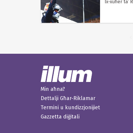
Ix-xufier ta’
Min aħna?
Dettalji Għar-Riklamar
Termini u kundizzjonijiet
Gazzetta diġitali