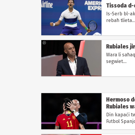
Tissoda d-d
Is-Serb bl-ak
rebaħ tlieta..
Rubiales ji
Wara li saħaq
segwiet...
Hermoso dd
Rubiales w
Din kapaċi tw
Futbol Spanjo