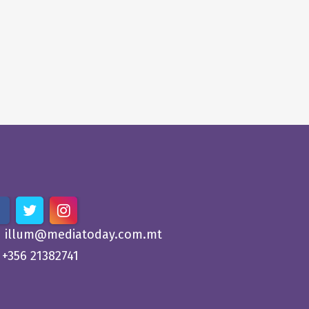
illum@mediatoday.com.mt
+356 21382741