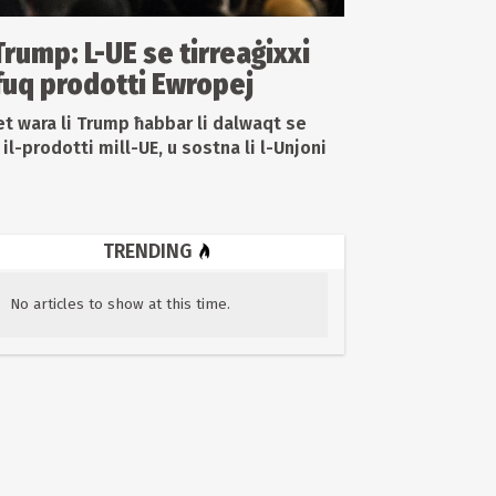
Trump: L-UE se tirreaġixxi
 fuq prodotti Ewropej
et wara li Trump ħabbar li dalwaqt se
q il-prodotti mill-UE, u sostna li l-Unjoni
TRENDING