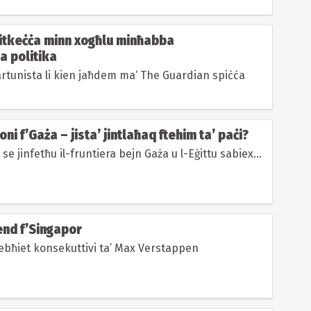
 Jitkeċċa minn xogħlu minħabba
a politika
artunista li kien jaħdem ma‘ The Guardian spiċċa
ni f’Gaża – jista’ jintlaħaq ftehim ta’ paċi?
se jinfetħu il-fruntiera bejn Gaża u l-Eġittu sabiex...
end f’Singapor
bħiet konsekuttivi ta’ Max Verstappen