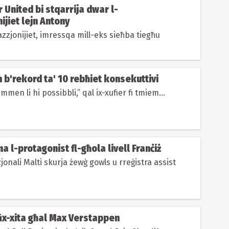
United bi stqarrija dwar l-
ijiet lejn Antony
zzjonijiet, imressqa mill-eks sieħba tiegħu
b'rekord ta' 10 rebħiet konsekuttivi
men li hi possibbli,” qal ix-xufier fi tmiem...
 l-protagonist fl-għola livell Franċiż
zjonali Malti skurja żewġ gowls u rreġistra assist
ix-xita għal Max Verstappen