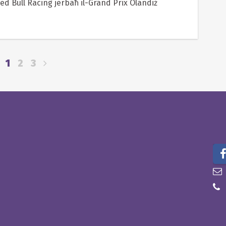
 Red Bull Racing jerbaħ il-Grand Prix Olandiż
1
2
3