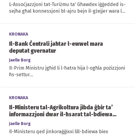
L-Assoċjazzjoni tat-Turiżmu ta' Għawdex iġġedded is-
sejħa għal konnessjoni bl-ajru bejn il-gżejjer wara li
din il-ġimgħa t-Tempesta Harry waqqfet...
KRONAKA
Il-Bank Ċentrali jaħtar l-ewwel mara
deputat gvernatur
Jaelle Borg
Il-Prim Ministru jgħid li l-ħatra hija l-ogħla pożizzjoni
fis-settur...
KRONAKA
Il-Ministeru tal-Agrikoltura jibda ġbir ta’
informazzjoni dwar il-ħsarat tal-bdiewa
wara l-maltemp
Jaelle Borg
Il-Ministeru qed jinkoraġġixxi lill-bdiewa biex