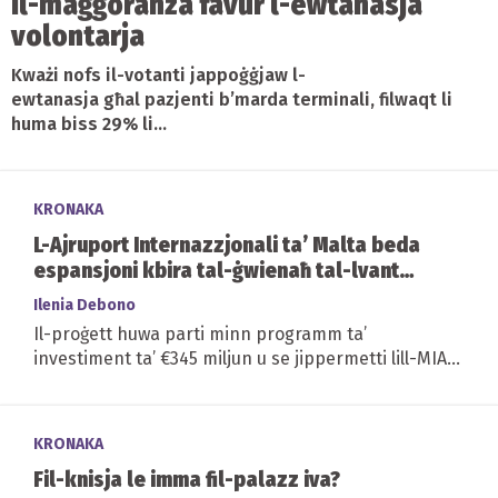
Il-maġġoranza favur l-ewtanasja
volontarja
Kważi nofs il-votanti jappoġġjaw l-
ewtanasja għal pazjenti b’marda terminali, filwaqt li
huma biss 29% li...
KRONAKA
L-Ajruport Internazzjonali ta’ Malta beda
espansjoni kbira tal-ġwienaħ tal-lvant
tiegħu
Ilenia Debono
Il-proġett huwa parti minn programm ta’
investiment ta’ €345 miljun u se jippermetti lill-MIA
jlaħħaq ma’ 2,500 vjaġġatur li...
KRONAKA
Fil-knisja le imma fil-palazz iva?