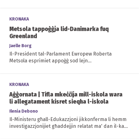
KRONAKA
Metsola tappoġġja lid-Danimarka fuq
Greenland
Jaelle Borg
Il-President tal-Parlament Ewropew Roberta
Metsola esprimiet appoġġ sod lejn...
KRONAKA
Aġġornata | Tifla mkeċċija mill-iskola wara
li allegatament kisret sieqha l-iskola
Ilenia Debono
Il-Ministeru għall-Edukazzjoni jikkonferma li hemm
investigazzjonijiet għaddejjin relatat ma' dan il-każ
•...