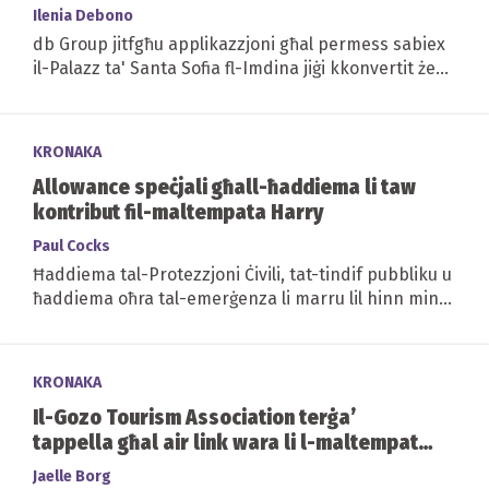
Ilenia Debono
db Group jitfgħu applikazzjoni għal permess sabiex
il-Palazz ta' Santa Sofia fl-Imdina jiġi kkonvertit żewġ
ħwienet tal-kafe'.
KRONAKA
Allowance speċjali għall-ħaddiema li taw
kontribut fil-maltempata Harry
Paul Cocks
Ħaddiema tal-Protezzjoni Ċivili, tat-tindif pubbliku u
ħaddiema oħra tal-emerġenza li marru lil hinn minn
dak mistenni minnhom waqt il-Maltempata Harry
se...
KRONAKA
Il-Gozo Tourism Association terġa’
tappella għal air link wara li l-maltempata
waqqfet is-servizzi tal-vapur
Jaelle Borg