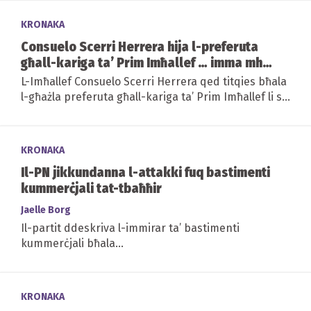
KRONAKA
Consuelo Scerri Herrera hija l-preferuta
għall-kariga ta’ Prim Imħallef … imma mhux
ċert jekk il-PN jaċċettax in-nomina tagħha
L-Imħallef Consuelo Scerri Herrera qed titqies bħala
l-għażla preferuta għall-kariga ta’ Prim Imħallef li se
tkun vakanti fi Frar li ġej, iżda...
KRONAKA
Il-PN jikkundanna l-attakki fuq bastimenti
kummerċjali tat-tbaħħir
Jaelle Borg
Il-partit ddeskriva l-immirar ta’ bastimenti
kummerċjali bħala...
KRONAKA