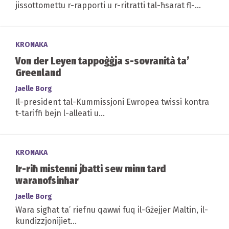
jissottomettu r-rapporti u r-ritratti tal-ħsarat fl-
għelieqi tagħhom permezz tal-pjattaforma Biedja
Cam...
KRONAKA
Von der Leyen tappoġġja s-sovranità ta’
Greenland
Jaelle Borg
Il-president tal-Kummissjoni Ewropea twissi kontra
t-tariffi bejn l-alleati u...
KRONAKA
Ir-riħ mistenni jbatti sew minn tard
waranofsinhar
Jaelle Borg
Wara sigħat ta’ riefnu qawwi fuq il-Gżejjer Maltin, il-
kundizzjonijiet...