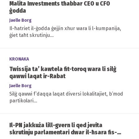
Malita Investments tħabbar CEO u CFO
ġodda
Jaelle Borg
Il-ħatriet il-ġodda ġejjin xhur wara li l-kumpanija,
ġiet taħt skrutinju...
KRONAKA
Twissija ta’ kawtela fit-toroq wara li silġ
qawwi laqat ir-Rabat
Jaelle Borg
Silġ qawwi f’daqqa laqat diversi lokalitajiet, b’mod
partikolari...
Il-PN jakkuża lill-gvern li qed jevita
skrutinju parlamentari dwar il-ħsara fis-