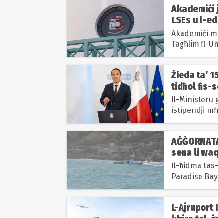
Akademiċi j
LSEs u l-ed
Akademiċi mi
Tagħlim fl-Un
riċenti...
Żieda ta’ 15
tidħol fis-
Il-Ministeru g
istipendji mħ
Frar,...
AĠĠORNATA|T
sena li waq
Il-ħidma tas
Paradise Bay 
L-Ajruport 