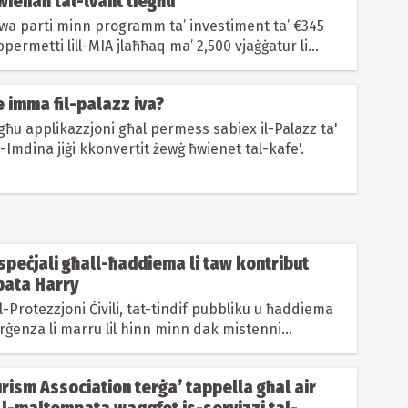
wienaħ tal-lvant tiegħu
uwa parti minn programm ta’ investiment ta’ €345
ppermetti lill-MIA jlaħħaq ma’ 2,500 vjaġġatur li...
le imma fil-palazz iva?
għu applikazzjoni għal permess sabiex il-Palazz ta'
l-Imdina jiġi kkonvertit żewġ ħwienet tal-kafe'.
peċjali għall-ħaddiema li taw kontribut
pata Harry
Protezzjoni Ċivili, tat-tindif pubbliku u ħaddiema
rġenza li marru lil hinn minn dak mistenni
 il-Maltempata Harry se...
rism Association terġa’ tappella għal air