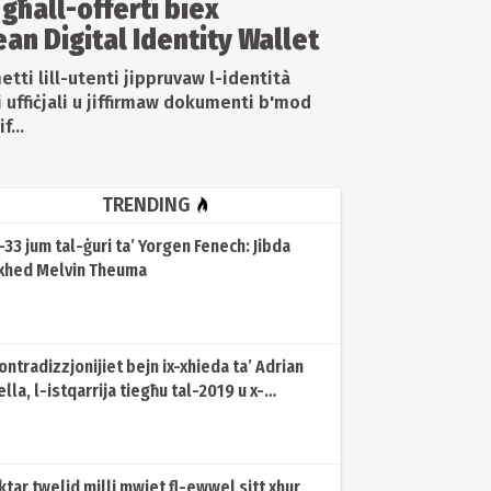
 għall-offerti biex
ean Digital Identity Wallet
etti lill-utenti jippruvaw l-identità
uffiċjali u jiffirmaw dokumenti b'mod
...
TRENDING
t-33 jum tal-ġuri ta’ Yorgen Fenech: Jibda
ixhed Melvin Theuma
ontradizzjonijiet bejn ix-xhieda ta’ Adrian
ella, l-istqarrija tiegħu tal-2019 u x-
hieda ta’ Keith Schembri
ktar twelid milli mwiet fl-ewwel sitt xhur