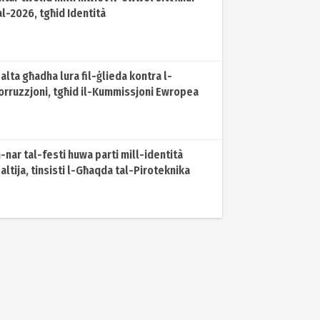
al-2026, tgħid Identità
alta għadha lura fil-ġlieda kontra l-
orruzzjoni, tgħid il-Kummissjoni Ewropea
n-nar tal-festi huwa parti mill-identità
altija, tinsisti l-Għaqda tal-Piroteknika