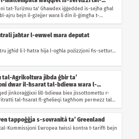
i l-maltempata waqqfet is-servizzi tal-
oni tat-Turiżmu ta' Għawdex iġġedded is-sejħa għal
l-ajru bejn il-gżejjer wara li din il-ġimgħa t-
ry waqqfet...
trali jaħtar l-ewwel mara deputat
ru jgħid li l-ħatra hija l-ogħla pożizzjoni fis-settur...
 tal-Agrikoltura jibda ġbir ta’
ni dwar il-ħsarat tal-bdiewa wara l-
qed jinkoraġġixxi lill-bdiewa biex jissottomettu r-
ritratti tal-ħsarat fl-għelieqi tagħhom permezz tal-
Biedja Cam...
yen tappoġġja s-sovranità ta’ Greenland
tal-Kummissjoni Ewropea twissi kontra t-tariffi bejn