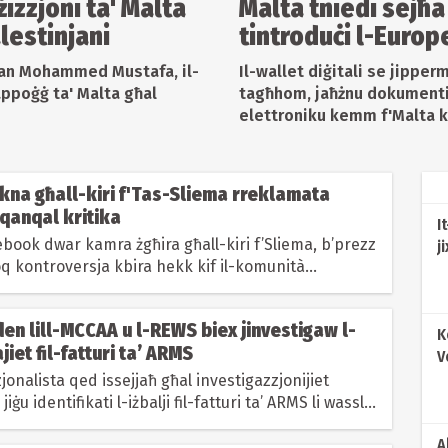
izzjoni ta' Malta
Malta tniedi sejħa
lestinjani
tintroduċi l-Europ
jan Mohammed Mustafa, il-
Il-wallet diġitali se jipperm
appoġġ ta' Malta għal
tagħhom, jaħżnu dokumenti 
elettroniku kemm f'Malta kif
kna għall-kiri f'Tas-Sliema rreklamata
qanqal kritika
I
book dwar kamra żgħira għall-kiri f’Sliema, b’prezz
j
oq kontroversja kbira hekk kif il-komunità...
eden lill-MCCAA u l-REWS biex jinvestigaw l-
K
jiet fil-fatturi ta’ ARMS
V
x
zjonalista qed issejjaħ għal investigazzjonijiet
jiġu identifikati l-iżbalji fil-fatturi ta’ ARMS li wasslu
A