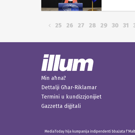
25
26
27
28
29
30
31
Min aħna?
Dettalji Għar-Riklamar
Termini u kundizzjonijiet
Gazzetta diġitali
MediaToday hija kumpanija indipendenti bbażata f'Malta