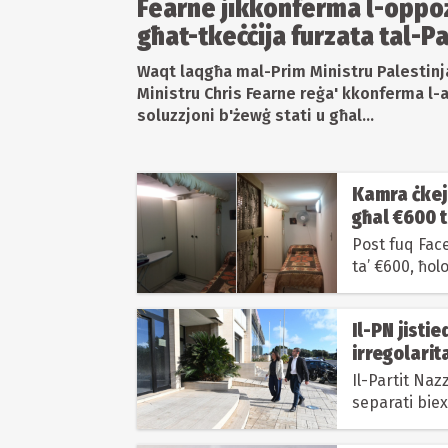
Fearne jikkonferma l-oppoż
għat-tkeċċija furzata tal-Pa
Waqt laqgħa mal-Prim Ministru Palestin
Ministru Chris Fearne reġa' kkonferma l-
soluzzjoni b'żewġ stati u għal...
Kamra ċkej
għal €600 t
Post fuq Face
ta’ €600, ħol
Il-PN jisti
irregolarita
Il-Partit Naz
separati biex 
biex eluf...