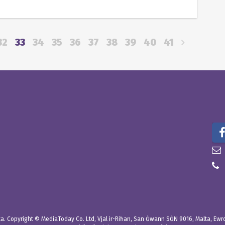
32
33
34
35
36
37
38
39
40
41
. Copyright © MediaToday Co. Ltd, Vjal ir-Riħan, San Ġwann SĠN 9016, Malta, Ewropa