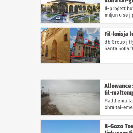
kbira tal-ġ
Il-proġett h
miljun u se ji
Fil-knisja 
db Group jitf
Santa Sofia f
Allowance s
fil-maltem
Ħaddiema tal-
oħra tal-eme
minnhom waqt
Il-Gozo Tou