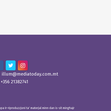
illum@mediatoday.com.mt
+356 21382741
 Ir-riproduzzjoni ta' materjal minn dan is-sit mingħajr