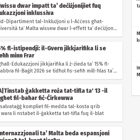
wissu dwar impatt ta’ deċiżjonijiet fuq
t
ukazzjoni inklussiva
d-Dipartiment tal-Inklużjoni u l-Aċċess għat-
iversità ta’ Malta wissew dwar l-effett ta’ deċiżjoni
M
k
% fl-istipendji: il-Gvern jikkjarifika li se
seħħ minn Frar
ħall-Edukazzjoni jikkjarifika li ż-żieda ta’ 15% fl-
I
abbra fil-Baġit 2026 se tidħol fis-seħħ mill-ħlas ta’
M
instab ġakketta roża tat-tifla ta' 13 -il
għet fil-baħar fiċ-Ċirkewwa
-salvataġġ kompliet fil-medda tal-kosta qrib
wara li nstabet il-ġakketta tat-tifla fuq il-blat
Internazzjonali ta’ Malta beda espansjoni