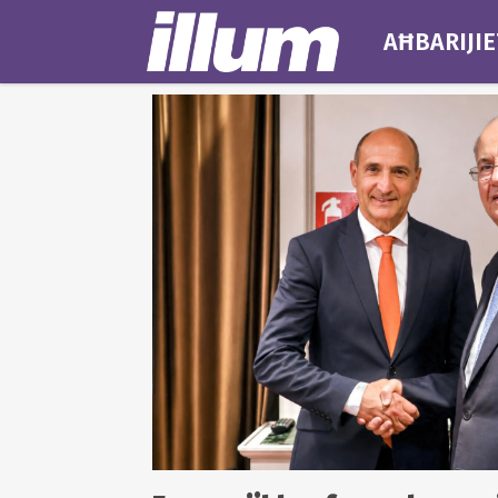
AĦBARIJIE