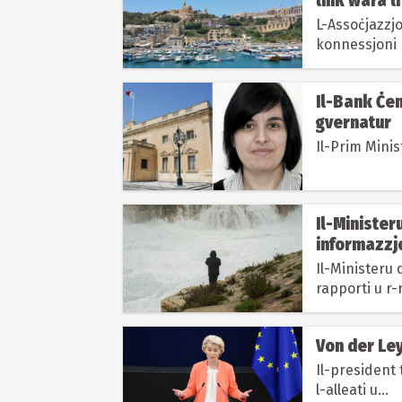
link wara l
vapur
L-Assoċjazzj
konnessjoni b
Tempesta Har
Il-Bank Ċen
gvernatur
Il-Prim Minist
Il-Ministeru
informazzjo
maltemp
Il-Ministeru 
rapporti u r-
pjattaforma 
Von der Le
Il-president 
l-alleati u...