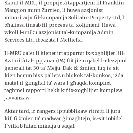
Skont il-MRU, il-proprjetà tappartjeni lil Franklin
Mangion minn Żurrieq, li huwa azzjonist
minoritarju fil-kumpanija Solitaire Property Ltd, li
bħalissa tinsab fil-proċess ta' xoljiment. Huwa
wkoll l-uniku azzjonist tal-kumpanija
A
dmin
Services Ltd, ibbażata l-Mellieħa.
Il-MRU qalet li kienet irrappurtat ix-xogħlijiet lill-
Awtorità tal-Ippjanar (PA) ftit jiem qabel l-elezzjoni
ġenerali tat-30 ta' Mejju. Dak iż-żmien, fuq is-sit
kien hemm biss pallets u blokok tal-konkos, iżda
matul il-ġimgħat ta' wara l-għaqda kompliet
tagħmel rapporti hekk kif ix-xogħlijiet komplew
javvanzaw.
Aktar tard, ir-rangers ippubblikaw ritratti li juru
kif, fi żmien ta' madwar ġimagħtejn, is-sit inbidel
f'villa b'ħitan miksija u saqaf.