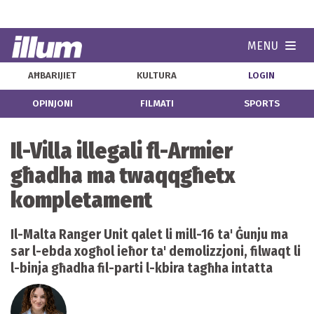
MENU
Navi
AĦBARIJIET
KULTURA
LOGIN
OPINJONI
FILMATI
SPORTS
Il-Villa illegali fl-Armier
għadha ma twaqqgħetx
kompletament
Il-Malta Ranger Unit qalet li mill-16 ta' Ġunju ma
sar l-ebda xogħol ieħor ta' demolizzjoni, filwaqt li
l-binja għadha fil-parti l-kbira tagħha intatta