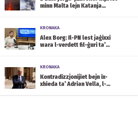
minn Malta lejn Katanja
affettwati mill-irmied
KRONAKA
Alex Borg: Il-PN lest jaġixxi
wara l-verdett fil-ġuri ta’
Yorgen Fenech
KRONAKA
Kontradizzjonijiet bejn ix-
xhieda ta’ Adrian Vella, l-
istqarrija tiegħu tal-2019 u x-
xhieda ta’ Keith Schembri