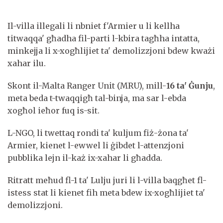
Il-villa illegali li nbniet f'Armier u li kellha
titwaqqa' għadha fil-parti l-kbira tagħha intatta,
minkejja li x-xogħlijiet ta' demolizzjoni bdew kważi
xahar ilu.
Skont il-Malta Ranger Unit (MRU), mill-
16 ta' Ġunju
,
meta beda t-twaqqigħ tal-binja, ma sar l-ebda
xogħol ieħor fuq is-sit.
L-NGO, li twettaq rondi ta' kuljum fiż-żona ta'
Armier, kienet l-ewwel li ġibdet l-attenzjoni
pubblika lejn il-każ ix-xahar li għadda.
Ritratt meħud fl-1 ta' Lulju juri li l-villa baqgħet fl-
istess stat li kienet fih meta bdew ix-xogħlijiet ta'
demolizzjoni.