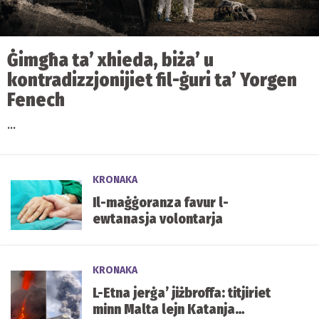
Ġimgħa ta’ xhieda, biża’ u
kontradizzjonijiet fil-ġuri ta’ Yorgen
Fenech
...
KRONAKA
Il-maġġoranza favur l-
ewtanasja volontarja
KRONAKA
L-Etna jerġa’ jiżbroffa: titjiriet
minn Malta lejn Katanja