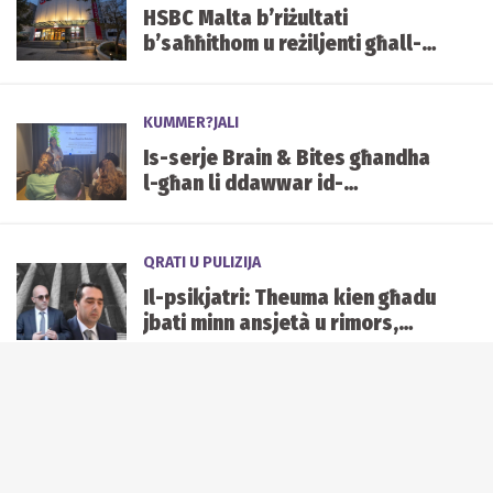
HSBC Malta b’riżultati
b’saħħithom u reżiljenti għall-
ewwel nofs tas-sena, sostnuti
minn Kapital u Likwidità sod
KUMMER?JALI
Is-serje Brain & Bites għandha
l-għan li ddawwar id-
diskussjonijiet dwar l-
innovazzjoni f’azzjoni
QRATI U PULIZIJA
Il-psikjatri: Theuma kien għadu
jbati minn ansjetà u rimors,
iżda kien mentalment kapaċi
jixhed
KRONAKA
Ħames snin jiġri wara ħolma
waħda: “Ġorġ tal-Mużew
jixraqlu bust f’Mater Dei”