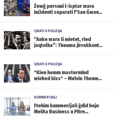
Żewġ persuni l-isptar wara
inċidenti separati f’San Ġwann
u l-Ħamrun
QRATI U PULIZIJA
“Anke wara li mietet, ried
joqtolha”: Theuma jirrakkonta
x’qal Fenech dwar Daphne wara
l-assassinju
QRATI U PULIZIJA
"Kien hemm mastermind
wieħed biss" – Melvin Theuma
jinsisti li Yorgen Fenech waħdu
ordna l-qtil ta' Daphne Caruana
Galizia
KUMMER?JALI
Ftehim kummerċjali ġdid bejn
Melita Business u Pitre