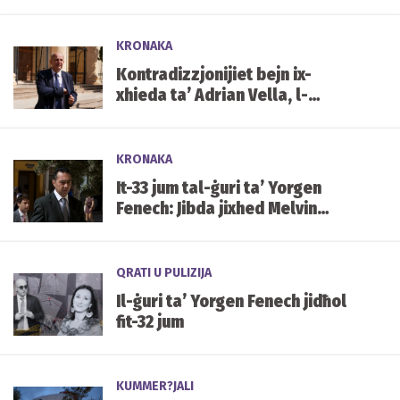
Bathrooms
KRONAKA
Kontradizzjonijiet bejn ix-
xhieda ta’ Adrian Vella, l-
istqarrija tiegħu tal-2019 u x-
xhieda ta’ Keith Schembri
KRONAKA
It-33 jum tal-ġuri ta’ Yorgen
Fenech: Jibda jixhed Melvin
Theuma
QRATI U PULIZIJA
Il-ġuri ta’ Yorgen Fenech jidħol
fit-32 jum
KUMMER?JALI