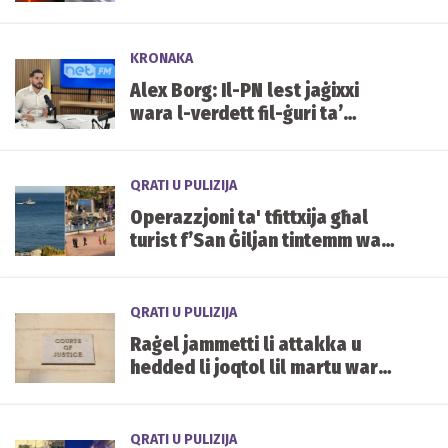
affettwati mill-irmied
KRONAKA
Alex Borg: Il-PN lest jaġixxi
wara l-verdett fil-ġuri ta’
Yorgen Fenech
QRATI U PULIZIJA
Operazzjoni ta' tfittxija għal
turist f’San Ġiljan tintemm wara
li nstab qawwi u sħiħ fil-viċin
QRATI U PULIZIJA
Raġel jammetti li attakka u
hedded li joqtol lil martu wara
li rrappurtatu
QRATI U PULIZIJA