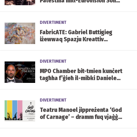
Palestina mill-Eurovision Song
Contest
DIVERTIMENT
FabricATE: Gabriel Buttigieg
iżewwaq Spazju Kreattiv
b’esebizzjoni oħra
DIVERTIMENT
MPO Chamber bit-tmien kunċert
tagħha f’ġieħ il-mibki Daniele
Galletto
DIVERTIMENT
Teatru Manoel jippreżenta ‘God
of Carnage’ – dramm fuq vjaġġ
tan-natura umana