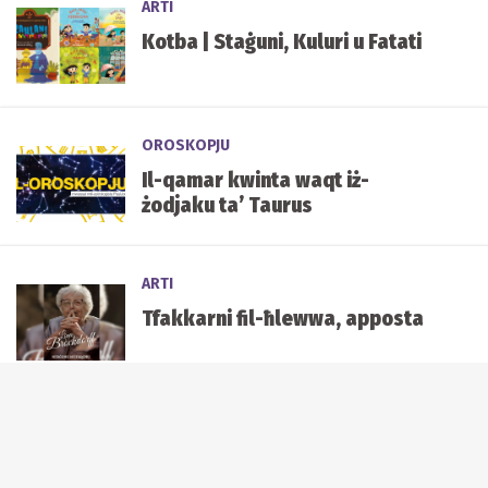
ARTI
Kotba | Staġuni, Kuluri u Fatati
OROSKOPJU
Il-qamar kwinta waqt iż-
żodjaku ta’ Taurus
ARTI
Tfakkarni fil-ħlewwa, apposta
ARTI
Inża’ moħħok. Mur imxi.