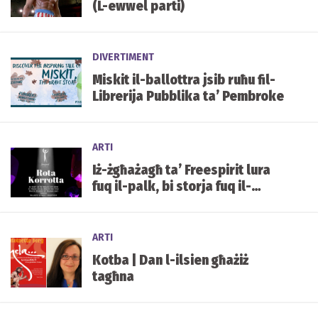
(L-ewwel parti)
DIVERTIMENT
Miskit il-ballottra jsib ruħu fil-
Librerija Pubblika ta’ Pembroke
ARTI
Iż-żgħażagħ ta’ Freespirit lura
fuq il-palk, bi storja fuq il-
korruzzjoni
ARTI
Kotba | Dan l-ilsien għażiż
tagħna