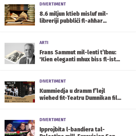
DIVERTIMENT
8.6 miljun ktieb misluf mil-
libreriji pubbliċi fl-aħħar
deċenju
ARTI
Frans Sammut mil-lenti t’Ibnu:
'Kien eleganti mhux biss fl-istil
ta’ kitba, imma wkoll fil-valuri'
DIVERTIMENT
Kummiedja u dramm f’lejl
wieħed fit-Teatru Dumnikan fil-
Birgu
DIVERTIMENT
Ipprojbita l-bandiera tal-