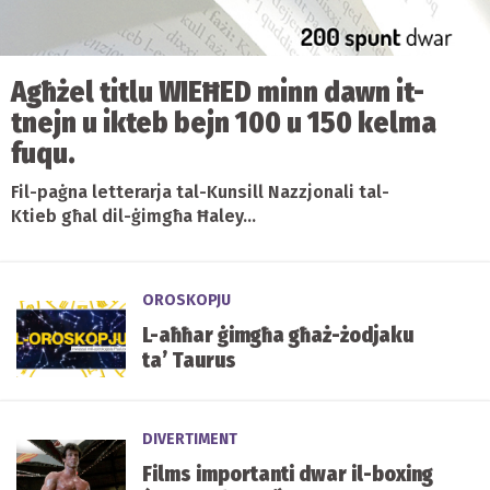
Agħżel titlu WIEĦED minn dawn it-
tnejn u ikteb bejn 100 u 150 kelma
fuqu.
Fil-paġna letterarja tal-Kunsill Nazzjonali tal-
Ktieb għal dil-ġimgħa Ħaley...
OROSKOPJU
L-aħħar ġimgħa għaż-żodjaku
ta’ Taurus
DIVERTIMENT
Films importanti dwar il-boxing