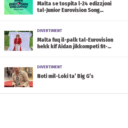
Malta se tospita l-24 edizzjoni
tal-Junior Eurovision Song
Contest f'Ottubru li ġej
DIVERTIMENT
Malta fuq il-palk tal-Eurovision
hekk kif Aidan jikkompeti fit-
tieni semi-finali illejla
DIVERTIMENT
Noti mil-Loki ta’ Big G’s