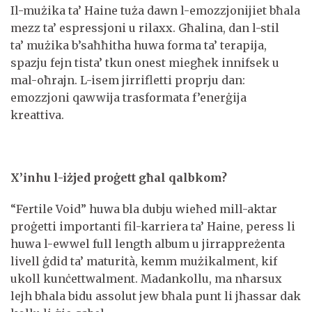
Il-mużika ta’ Haine tuża dawn l-emozzjonijiet bħala
mezz ta’ espressjoni u rilaxx. Għalina, dan l-stil
ta’ mużika b’saħħitha huwa forma ta’ terapija,
spazju fejn tista’ tkun onest miegħek innifsek u
mal-oħrajn. L-isem jirrifletti proprju dan:
emozzjoni qawwija trasformata f’enerġija
kreattiva.
X’inhu l-iżjed proġett għal qalbkom?
“Fertile Void” huwa bla dubju wieħed mill-aktar
proġetti importanti fil-karriera ta’ Haine, peress li
huwa l-ewwel full length album u jirrappreżenta
livell ġdid ta’ maturità, kemm mużikalment, kif
ukoll kunċettwalment. Madankollu, ma nħarsux
lejh bħala bidu assolut jew bħala punt li jħassar dak