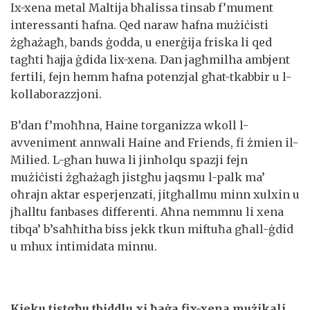
Ix-xena metal Maltija bħalissa tinsab f’mument
interessanti ħafna. Qed naraw ħafna mużiċisti
żgħażagħ, bands ġodda, u enerġija friska li qed
tagħti ħajja ġdida lix-xena. Dan jagħmilha ambjent
fertili, fejn hemm ħafna potenzjal għat-tkabbir u l-
kollaborazzjoni.
B’dan f’moħħna, Haine torganizza wkoll l-
avveniment annwali Haine and Friends, fi żmien il-
Milied. L-għan huwa li jinħolqu spazji fejn
mużiċisti żgħażagħ jistgħu jaqsmu l-palk ma’
oħrajn aktar esperjenzati, jitgħallmu minn xulxin u
jħalltu fanbases differenti. Aħna nemmnu li xena
tibqa’ b’saħħitha biss jekk tkun miftuħa għall-ġdid
u mhux intimidata minnu.
Kieku tistgħu tbiddlu xi ħaġa fix-xena mużikali