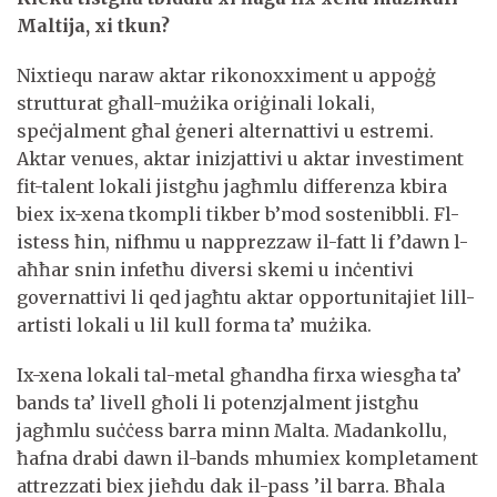
Maltija, xi tkun?
Nixtiequ naraw aktar rikonoxximent u appoġġ
strutturat għall-mużika oriġinali lokali,
speċjalment għal ġeneri alternattivi u estremi.
Aktar venues, aktar inizjattivi u aktar investiment
fit-talent lokali jistgħu jagħmlu differenza kbira
biex ix-xena tkompli tikber b’mod sostenibbli. Fl-
istess ħin, nifhmu u napprezzaw il-fatt li f’dawn l-
aħħar snin infetħu diversi skemi u inċentivi
governattivi li qed jagħtu aktar opportunitajiet lill-
artisti lokali u lil kull forma ta’ mużika.
Ix-xena lokali tal-metal għandha firxa wiesgħa ta’
bands ta’ livell għoli li potenzjalment jistgħu
jagħmlu suċċess barra minn Malta. Madankollu,
ħafna drabi dawn il-bands mhumiex kompletament
attrezzati biex jieħdu dak il-pass ’il barra. Bħala