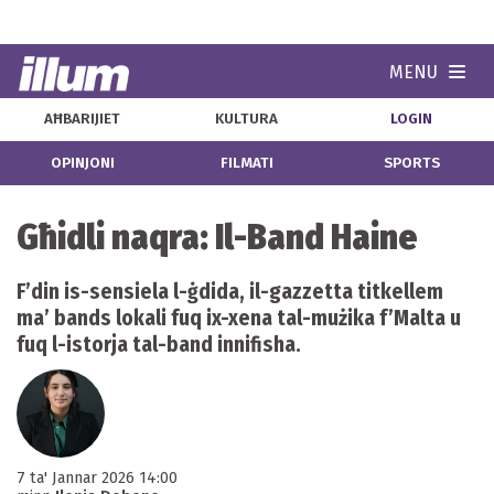
MENU
Navi
AĦBARIJIET
KULTURA
LOGIN
OPINJONI
FILMATI
SPORTS
Għidli naqra: Il-Band Haine
F’din is-sensiela l-ġdida, il-gazzetta titkellem
ma’ bands lokali fuq ix-xena tal-mużika f’Malta u
fuq l-istorja tal-band innifisha.
7 ta' Jannar 2026 14:00