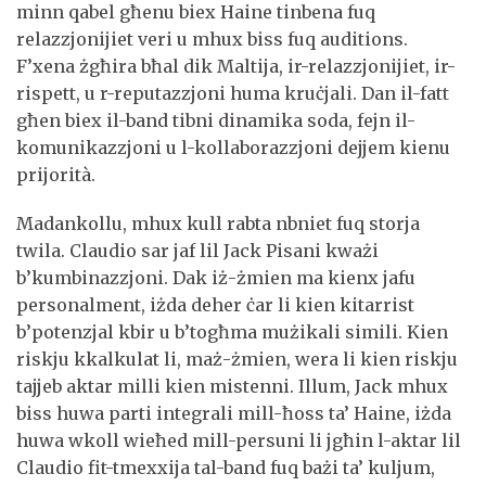
minn qabel għenu biex Haine tinbena fuq
relazzjonijiet veri u mhux biss fuq auditions.
F’xena żgħira bħal dik Maltija, ir-relazzjonijiet, ir-
rispett, u r-reputazzjoni huma kruċjali. Dan il-fatt
għen biex il-band tibni dinamika soda, fejn il-
komunikazzjoni u l-kollaborazzjoni dejjem kienu
prijorità.
Madankollu, mhux kull rabta nbniet fuq storja
twila. Claudio sar jaf lil Jack Pisani kważi
b’kumbinazzjoni. Dak iż-żmien ma kienx jafu
personalment, iżda deher ċar li kien kitarrist
b’potenzjal kbir u b’togħma mużikali simili. Kien
riskju kkalkulat li, maż-żmien, wera li kien riskju
tajjeb aktar milli kien mistenni. Illum, Jack mhux
biss huwa parti integrali mill-ħoss ta’ Haine, iżda
huwa wkoll wieħed mill-persuni li jgħin l-aktar lil
Claudio fit-tmexxija tal-band fuq bażi ta’ kuljum,