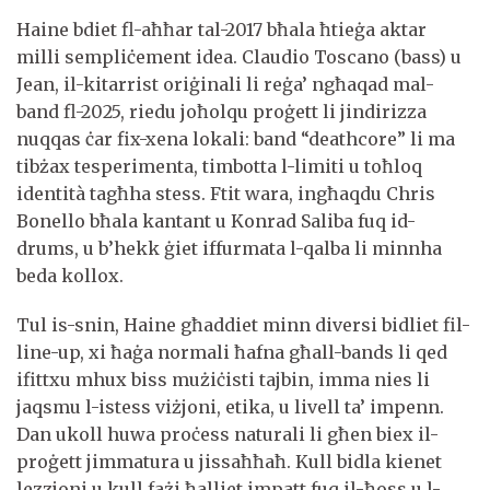
Haine bdiet fl-aħħar tal-2017 bħala ħtieġa aktar
milli sempliċement idea. Claudio Toscano (bass) u
Jean, il-kitarrist oriġinali li reġa’ ngħaqad mal-
band fl-2025, riedu joħolqu proġett li jindirizza
nuqqas ċar fix-xena lokali: band “deathcore” li ma
tibżax tesperimenta, timbotta l-limiti u toħloq
identità tagħha stess. Ftit wara, ingħaqdu Chris
Bonello bħala kantant u Konrad Saliba fuq id-
drums, u b’hekk ġiet iffurmata l-qalba li minnha
beda kollox.
Tul is-snin, Haine għaddiet minn diversi bidliet fil-
line-up, xi ħaġa normali ħafna għall-bands li qed
ifittxu mhux biss mużiċisti tajbin, imma nies li
jaqsmu l-istess viżjoni, etika, u livell ta’ impenn.
Dan ukoll huwa proċess naturali li għen biex il-
proġett jimmatura u jissaħħaħ. Kull bidla kienet
lezzjoni u kull fażi ħalliet impatt fuq il-ħoss u l-