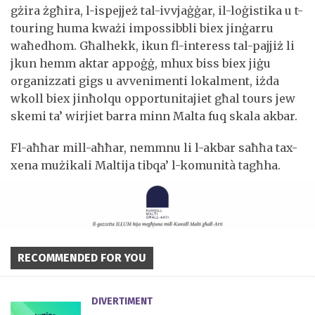
gżira żgħira, l-ispejjeż tal-ivvjaġġar, il-loġistika u t-
touring huma kważi impossibbli biex jinġarru
waħedhom. Għalhekk, ikun fl-interess tal-pajjiż li
jkun hemm aktar appoġġ, mhux biss biex jiġu
organizzati gigs u avvenimenti lokalment, iżda
wkoll biex jinħolqu opportunitajiet għal tours jew
skemi ta’ wirjiet barra minn Malta fuq skala akbar.
Fl-aħħar mill-aħħar, nemmnu li l-akbar saħħa tax-
xena mużikali Maltija tibqa’ l-komunità tagħha.
RECOMMENDED FOR YOU
DIVERTIMENT