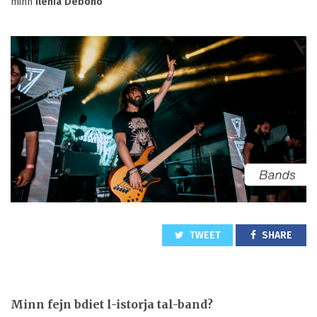
minn
Ilenia Debono
TWEET
SHARE
Minn fejn bdiet l-istorja tal-band?