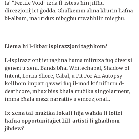
ta’ “Fertile Void” iżda fl-istess ħin jiftħu
direzzjonijiet ġodda. Għalkemm aħna kburin ħafna
bl-album, ma rridux nibqgħu mwaħħlin miegħu.
Liema hi l-ikbar ispirazzjoni tagħkom?
L-ispirazzjonijiet tagħna huma mifruxa fuq diversi
ġeneri u xeni. Bands bħal Whitechapel, Shadow of
Intent, Lorna Shore, Cabal, u Fit For An Autopsy
kellhom impatt qawwi fuq il-mod kif nifhmu d-
deathcore, mhux biss bħala mużika singolarment,
imma bħala mezz narrattiv u emozzjonali.
Ix-xena tal-mużika lokali hija waħda li toffri
ħafna opportunitajiet lill-artisti li għadhom
jibdew?