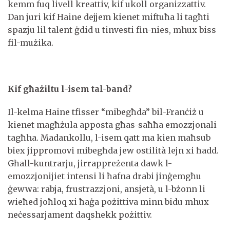
kemm fuq livell kreattiv, kif ukoll organizzattiv.
Dan juri kif Haine dejjem kienet miftuħa li tagħti
spazju lil talent ġdid u tinvesti fin-nies, mhux biss
fil-mużika.
Kif għażiltu l-isem tal-band?
Il-kelma Haine tfisser “mibegħda” bil-Franċiż u
kienet magħżula apposta għas-saħħa emozzjonali
tagħha. Madankollu, l-isem qatt ma kien maħsub
biex jippromovi mibegħda jew ostilità lejn xi ħadd.
Għall-kuntrarju, jirrappreżenta dawk l-
emozzjonijiet intensi li ħafna drabi jinġemgħu
ġewwa: rabja, frustrazzjoni, ansjetà, u l-bżonn li
wieħed joħloq xi ħaġa pożittiva minn bidu mhux
neċessarjament daqshekk pożittiv.