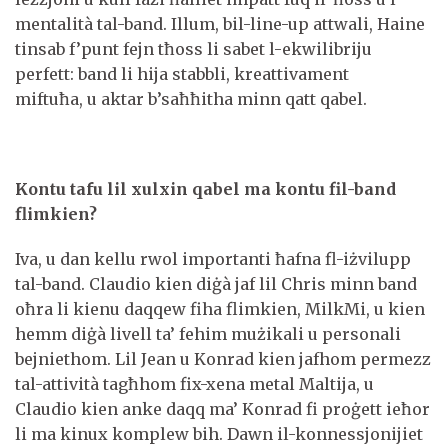
mentalità tal-band. Illum, bil-line-up attwali, Haine
tinsab f’punt fejn tħoss li sabet l-ekwilibriju
perfett: band li hija stabbli, kreattivament
miftuħa, u aktar b’saħħitha minn qatt qabel.
Kontu tafu lil xulxin qabel ma kontu fil-band
flimkien?
Iva, u dan kellu rwol importanti ħafna fl-iżvilupp
tal-band. Claudio kien diġà jaf lil Chris minn band
oħra li kienu daqqew fiha flimkien, MilkMi, u kien
hemm diġà livell ta’ fehim mużikali u personali
bejniethom. Lil Jean u Konrad kien jafhom permezz
tal-attività tagħhom fix-xena metal Maltija, u
Claudio kien anke daqq ma’ Konrad fi proġett ieħor
li ma kinux komplew bih. Dawn il-konnessjonijiet