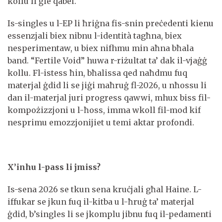
kollu li ġie qabel.
Is-singles u l-EP li ħriġna fis-snin preċedenti kienu
essenzjali biex nibnu l-identità tagħna, biex
nesperimentaw, u biex nifhmu min aħna bħala
band. “Fertile Void” huwa r-riżultat ta’ dak il-vjaġġ
kollu. Fl-istess ħin, bħalissa qed naħdmu fuq
materjal ġdid li se jiġi maħruġ fl-2026, u nħossu li
dan il-materjal juri progress qawwi, mhux biss fil-
kompożizzjoni u l-ħoss, imma wkoll fil-mod kif
nesprimu emozzjonijiet u temi aktar profondi.
X’inhu l-pass li jmiss?
Is-sena 2026 se tkun sena kruċjali għal Haine. L-
iffukar se jkun fuq il-kitba u l-ħruġ ta’ materjal
ġdid, b’singles li se jkomplu jibnu fuq il-pedamenti