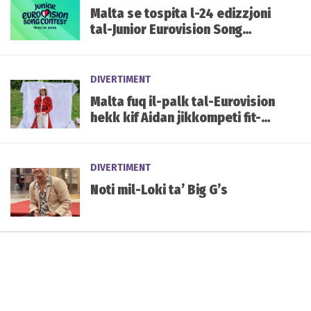
Malta se tospita l-24 edizzjoni
tal-Junior Eurovision Song
Contest f'Ottubru li ġej
DIVERTIMENT
Malta fuq il-palk tal-Eurovision
hekk kif Aidan jikkompeti fit-
tieni semi-finali illejla
DIVERTIMENT
Noti mil-Loki ta’ Big G’s