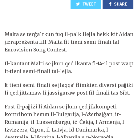
TWEET
SHARE
Malta se terġa’ tkun fuq il-palk llejla hekk kif Aidan
jirrapreżenta lill-Malta fit-tieni semi-finali tal-
Eurovision Song Contest.
Il-kantant Malti se jkun qed ikanta fl-14-il post waqt
it-tieni semi-finali tal-lejla.
It-tieni semi-finali se jlaqqa’ flimkien diversi pajjiżi
li qed jittamaw li jassiguraw post fil-finali tas-Sibt.
Fost il-pajjiżi li Aidan se jkun qed jikkompeti
kontrihom hemm il-Bulgarija, l-Ażerbajġan, ir-
Rumanija, il-Lussemburgu, iċ-Ċekja, l-Armenja, l-
Iżvizzera, Ċipru, il-Latvja, id-Danimarka, l-
Awstralja, l-Ukrajna, l-Albanija u n-Norveġja.