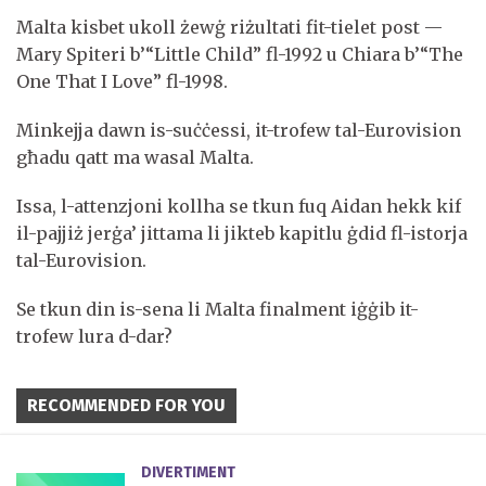
Malta kisbet ukoll żewġ riżultati fit-tielet post —
Mary Spiteri b’“Little Child” fl-1992 u Chiara b’“The
One That I Love” fl-1998.
Minkejja dawn is-suċċessi, it-trofew tal-Eurovision
għadu qatt ma wasal Malta.
Issa, l-attenzjoni kollha se tkun fuq Aidan hekk kif
il-pajjiż jerġa’ jittama li jikteb kapitlu ġdid fl-istorja
tal-Eurovision.
Se tkun din is-sena li Malta finalment iġġib it-
trofew lura d-dar?
RECOMMENDED FOR YOU
DIVERTIMENT