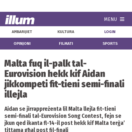
MENU
Navi
AĦBARIJIET
KULTURA
LOGIN
OPINJONI
FILMATI
SPORTS
Malta fuq il-palk tal-
Eurovision hekk kif Aidan
jikkompeti fit-tieni semi-finali
illejla
Aidan se jirrappreżenta lil Malta llejla fit-tieni
semi-finali tal-Eurovision Song Contest, fejn se
jkun qed ikanta fl-14-il post hekk kif Malta terġa’
tittama għal post fil-finali