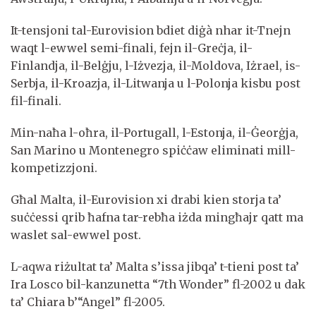
It-tensjoni tal-Eurovision bdiet diġà nhar it-Tnejn
waqt l-ewwel semi-finali, fejn il-Greċja, il-
Finlandja, il-Belġju, l-Iżvezja, il-Moldova, Iżrael, is-
Serbja, il-Kroazja, il-Litwanja u l-Polonja kisbu post
fil-finali.
Min-naħa l-oħra, il-Portugall, l-Estonja, il-Ġeorġja,
San Marino u Montenegro spiċċaw eliminati mill-
kompetizzjoni.
Għal Malta, il-Eurovision xi drabi kien storja ta’
suċċessi qrib ħafna tar-rebħa iżda mingħajr qatt ma
waslet sal-ewwel post.
L-aqwa riżultat ta’ Malta s’issa jibqa’ t-tieni post ta’
Ira Losco bil-kanzunetta “7th Wonder” fl-2002 u dak
ta’ Chiara b’“Angel” fl-2005.