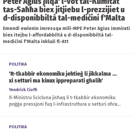
Peter Agius jilqa' l-vot tal-Kumitat
tas-Saħħa biex jitjiebu l-prezzijiet u
d-disponibbiltà tal-mediċini f'Malta
Emendi ewlenin imressqa mill-MPE Peter Agius immirati
biex itejbu l-affordabbiltà u d-disponibbiltà tal-
mediċini f'Malta inklużi fl-Att
POLITIKA
'It-tkabbir ekonomiku jeħtieġ li jikkalma ...
xi setturi ma kinux ippreparati għalih'
Yendrick Cioffi
Il-Ministru Scicluna jisħaq li t-tkabbir ekonomiku
poġġa pressjoni fuq l-infrastruttura u setturi oħra
għax ma kinux ippreparati
POLITIKA