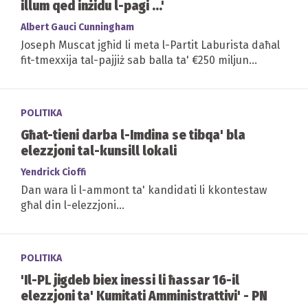
illum qed inżidu l-pagi ...'
Albert Gauci Cunningham
Joseph Muscat jgħid li meta l-Partit Laburista daħal
fit-tmexxija tal-pajjiż sab balla ta' €250 miljun
f'defiċit ...
POLITIKA
Għat-tieni darba l-Imdina se tibqa' bla
elezzjoni tal-kunsill lokali
Yendrick Cioffi
Dan wara li l-ammont ta' kandidati li kkontestaw
għal din l-elezzjoni...
POLITIKA
'Il-PL jigdeb biex inessi li ħassar 16-il
elezzjoni ta' Kumitati Amministrattivi' - PN