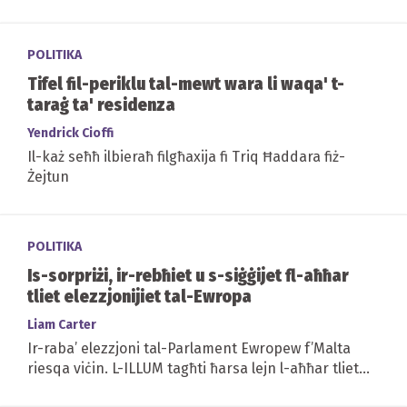
POLITIKA
Tifel fil-periklu tal-mewt wara li waqa' t-
taraġ ta' residenza
Yendrick Cioffi
Il-każ seħħ ilbieraħ filgħaxija fi Triq Ħaddara fiż-
Żejtun
POLITIKA
Is-sorpriżi, ir-rebħiet u s-siġġijet fl-aħħar
tliet elezzjonijiet tal-Ewropa
Liam Carter
Ir-raba’ elezzjoni tal-Parlament Ewropew f’Malta
riesqa viċin. L-ILLUM tagħti ħarsa lejn l-aħħar tliet
elezzjonijiet ta’ din ix-xorti u...