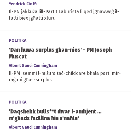
Yendrick Cioffi
Il-PN jakkuża lill-Partit Laburista li qed jgħawweġ il-
fatti biex jgħatti xturu
POLITIKA
'Dan huwa surplus għan-nies' - PM Joseph
Muscat
Albert Gauci Cunningham
Il-PM isemmi l-miżura taċ-childcare bħala parti mir-
raġuni għas-surplus
POLITIKA
'Daqshekk bulls**t dwar l-ambjent ...
m'għadx fadlilna ħin x'naħlu'
Albert Gauci Cunningham