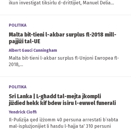
ikun investigat tiksirlu d-drittijiet, Manuel Delia
jsostni li t-tattika tal-Gvern hija li taqta'...
POLITIKA
Malta bit-tieni l-akbar surplus fl-2018 mill-
pajjiżi tal-UE
Albert Gauci Cunningham
Malta bit-tieni l-akbar surplus fl-Unjoni Ewropea fl-
2018,...
POLITIKA
Sri Lanka | L-għadd tal-mejta jkompli
jiżdied hekk kif bdew isiru l-ewwel funerali
Yendrick Cioffi
Il-Pulizija qed iżżomm 40 persuna arrestati b’rabta
mal-isplużjonijiet li ħasdu l-ħajja ta' 310 persuni