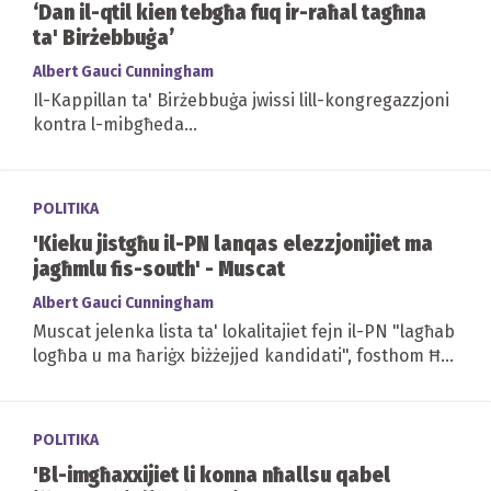
‘Dan il-qtil kien tebgħa fuq ir-raħal tagħna
ta' Birżebbuġa’
Albert Gauci Cunningham
Il-Kappillan ta' Birżebbuġa jwissi lill-kongregazzjoni
kontra l-mibgħeda...
POLITIKA
'Kieku jistgħu il-PN lanqas elezzjonijiet ma
jagħmlu fis-south' - Muscat
Albert Gauci Cunningham
Muscat jelenka lista ta' lokalitajiet fejn il-PN "lagħab
logħba u ma ħariġx biżżejjed kandidati", fosthom Ħal
Qormi
POLITIKA
'Bl-imgħaxxijiet li konna nħallsu qabel