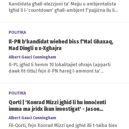
Kandidata għall-elezzjoni ta' Mejju u ambjentalista
tgħid li l-'countdown' għall-ambjent f'pajjiżna ilu li
beda...
POLITIKA
Il-PN b'kandidat wieħed biss f'Ħal Għaxaq,
Ħad Dingli u x-Xgħajra
Albert Gauci Cunningham
Il-PL jgħid li hemm 10 lokalitajiet oħrajn (apparti
dawk fit-titlu) fejn il-PN ħareġ l-ammont ta'
kandidati li jtella' s-soltu jew saħansitra...
POLITIKA
Qorti | 'Konrad Mizzi jgħid li hu innoċenti
imma ma jridx ikun investigat' - Jason
Azzopardi
Albert Gauci Cunningham
Fil-Qorti, fejn Konrad Mizzi qed jgħid illi t-talba biex