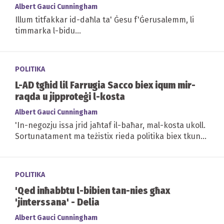
Albert Gauci Cunningham
Illum titfakkar id-daħla ta' Ġesu f'Ġerusalemm, li
timmarka l-bidu...
POLITIKA
L-AD tgħid lil Farrugia Sacco biex iqum mir-
raqda u jipproteġi l-kosta
Albert Gauci Cunningham
'In-negozju issa jrid jaħtaf il-baħar, mal-kosta ukoll.
Sortunatament ma teżistix rieda politika biex tkun
imħarsa l-kosta' - Carmel Cacopardo
POLITIKA
'Qed inħabbtu l-bibien tan-nies għax
'jinterssana' - Delia
Albert Gauci Cunningham