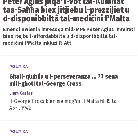
Peter Agius jilqa' l-vot tal-Kumitat
tas-Saħħa biex jitjiebu l-prezzijiet u
d-disponibbiltà tal-mediċini f'Malta
Emendi ewlenin imressqa mill-MPE Peter Agius immirati
biex itejbu l-affordabbiltà u d-disponibbiltà tal-
mediċini f'Malta inklużi fl-Att
POLITIKA
Għall-qlubija u l-perseveranza ... 77 sena
mill-għoti tal-George Cross
Liam Carter
Il-George Cross kien ġie mogħti lil Malta fil-15 ta’
April 1942
POLITIKA