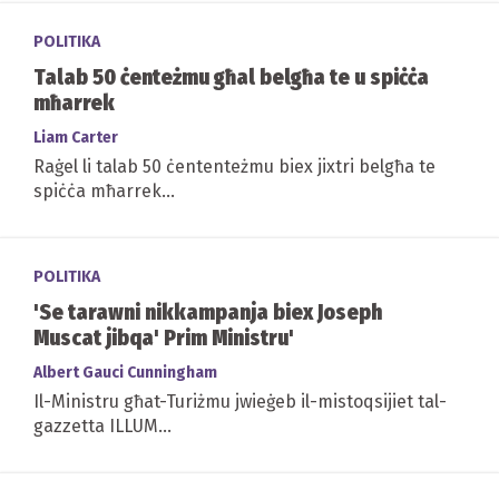
POLITIKA
Talab 50 ċenteżmu għal belgħa te u spiċċa
mħarrek
Liam Carter
Raġel li talab 50 ċententeżmu biex jixtri belgħa te
spiċċa mħarrek...
POLITIKA
'Se tarawni nikkampanja biex Joseph
Muscat jibqa' Prim Ministru'
Albert Gauci Cunningham
Il-Ministru għat-Turiżmu jwieġeb il-mistoqsijiet tal-
gazzetta ILLUM...