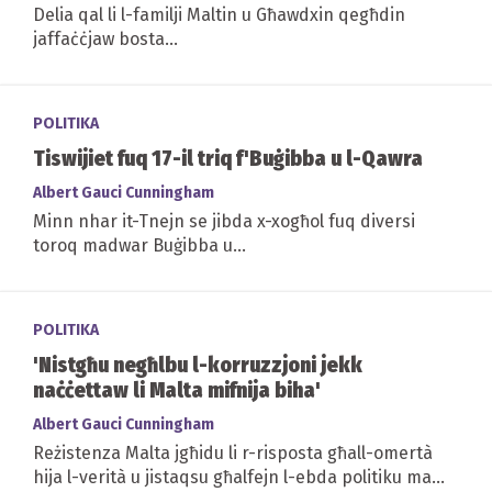
Delia qal li l-familji Maltin u Għawdxin qegħdin
jaffaċċjaw bosta...
POLITIKA
Tiswijiet fuq 17-il triq f'Buġibba u l-Qawra
Albert Gauci Cunningham
Minn nhar it-Tnejn se jibda x-xogħol fuq diversi
toroq madwar Buġibba u...
POLITIKA
'Nistgħu negħlbu l-korruzzjoni jekk
naċċettaw li Malta mifnija biha'
Albert Gauci Cunningham
Reżistenza Malta jgħidu li r-risposta għall-omertà
hija l-verità u jistaqsu għalfejn l-ebda politiku ma