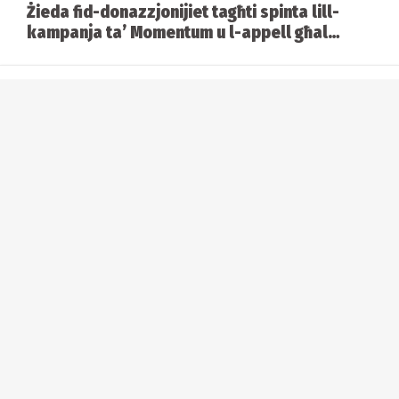
Żieda fid-donazzjonijiet tagħti spinta lill-
kampanja ta’ Momentum u l-appell għal
alternattiva ġdida
Kastilja vs Ħal Lija: Battalja ta’ viżjonijiet
bejn Abela u Borg
Analiżi tal-ewwel ġimgħa tal-kampanja
elettorali
Il-Labour ħareġ jiġri fil-kampanja. Imma
jaqbillu?
Karikatura: 3 ta' Mejju 2026