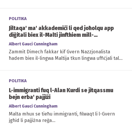
kien interrogat dwar il-qtil ta'...
POLITIKA
Jiltaqa' ma' akkademiċi li qed joħolqu app
diġitali biex il-Malti jinfthiem mill-
mowbajl/tablet
Albert Gauci Cunningham
Zammit Dimech fakkar kif Gvern Nazzjonalista
ħadem biex il-lingwa Maltija tkun lingwa uffiċjali tal-
Unjoni Ewropea.
POLITIKA
L-immigranti fuq l-Alan Kurdi se jitqassmu
bejn erba' pajjiżi
Albert Gauci Cunningham
Malta mhux se tieħu immigranti, filwaqt li l-Gvern
jgħid li pajjiżna reġa...