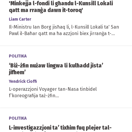
'Minkejja l-fondi li għandu l-Kunsill Lokali
qatt ma rranġa dawn it-toroq'
Liam Carter
Il-Ministru Ian Borg jisħaq li, l-Kunsill Lokali ta' San
Pawl il-Baħar qatt ma ħa azzjoni biex jirranġa t-
toroq
POLITIKA
‘Biż-żfin nużaw lingwa li kulħadd jista’
jifhem’
Yendrick Cioffi
L-operazzjoni Voyager tan-Nasa tinbidel
f’koreografija taż-żfin...
POLITIKA
L-investigazzjoni ta’ tixħim fuq plejer tal-