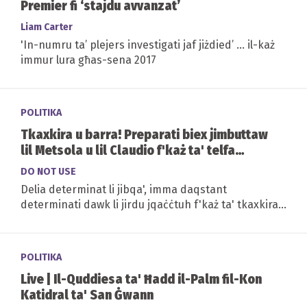
Premier fi ‘stajdu avvanzat’
Liam Carter
'In-numru ta’ plejers investigati jaf jiżdied’ ... il-każ
immur lura għas-sena 2017
POLITIKA
Tkaxkira u barra! Preparati biex jimbuttaw
lil Metsola u lil Claudio f'każ ta' telfa
40,000+
DO NOT USE
Delia determinat li jibqa', imma daqstant
determinati dawk li jirdu jqaċċtuh f'każ ta' tkaxkira
Roberta Metsola imbuttata l-aktar...
POLITIKA
Live | Il-Quddiesa ta' Ħadd il-Palm fil-Kon
Katidral ta' San Ġwann