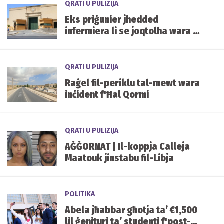
QRATI U PULIZIJA
Eks priġunier jhedded
infermiera li se joqtolha wara li
rrifjutat l-avvanzi tiegħu
QRATI U PULIZIJA
Raġel fil-periklu tal-mewt wara
inċident f'Ħal Qormi
QRATI U PULIZIJA
AĠĠORNAT | Il-koppja Calleja
Maatouk jinstabu fil-Libja
POLITIKA
Abela jħabbar għotja ta’ €1,500
lil ġenituri ta’ studenti f'post-