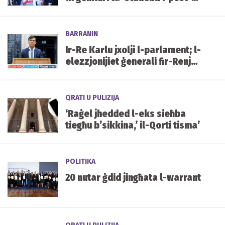
sekondarja
BARRANIN
Ir-Re Karlu jxolji l-parlament; l-
elezzjonijiet ġenerali fir-Renju
Unit għall-4 ta' Lulju
QRATI U PULIZIJA
‘Raġel jhedded l-eks sieħba
tiegħu b’sikkina,’ il-Qorti tisma’
POLITIKA
20 nutar ġdid jingħata l-warrant