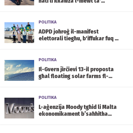
ħati li kkawża l-mewt ta'
Joanna Boni
POLITIKA
ADPD joħroġ il-manifest
elettorali tiegħu, b'iffukar fuq l-
ambjent, ġustizzja, u kwalità
tal-ħajja
POLITIKA
Il-Gvern jirċievi 13-il proposta
għal floating solar farms fl-
ibħra Maltin
POLITIKA
L-aġenzija Moody tgħid li Malta
ekonomikament b’saħħitha
iżda twissi l-Gvern fuq id-
defiċit u s-saltna tad-dritt