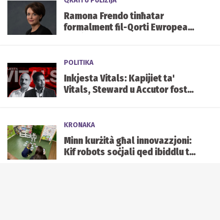
QRATI U PULIZIJA
Ramona Frendo tinħatar
formalment fil-Qorti Ewropea
tal-Ġustizzja
POLITIKA
Inkjesta Vitals: Kapijiet ta'
Vitals, Steward u Accutor fost
34 persuna b'akkużi ġodda
KRONAKA
Minn kurżità għal innovazzjoni:
Kif robots soċjali qed ibiddlu t-
tagħlim fil-klassijiet Maltin
KRONAKA
“M’iniex kontra d-divertiment,
imma favur id-dinjità”: Fr