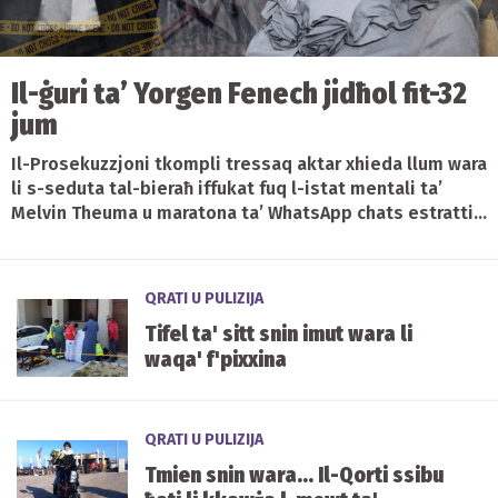
Il-ġuri ta’ Yorgen Fenech jidħol fit-32
jum
Il-Prosekuzzjoni tkompli tressaq aktar xhieda llum wara
li s-seduta tal-bieraħ iffukat fuq l-istat mentali ta’
Melvin Theuma u maratona ta’ WhatsApp chats estratti...
QRATI U PULIZIJA
Tifel ta' sitt snin imut wara li
waqa' f'pixxina
QRATI U PULIZIJA
Tmien snin wara... Il-Qorti ssibu