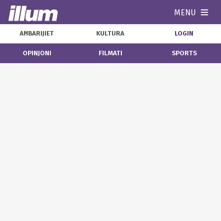
MENU
Navi
AĦBARIJIET
KULTURA
LOGIN
OPINJONI
FILMATI
SPORTS