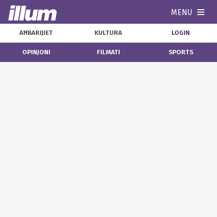
MENU
Navi
AĦBARIJIET
KULTURA
LOGIN
OPINJONI
FILMATI
SPORTS