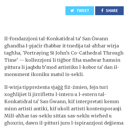
TWEET
SHARE
Il-Fondazzjoni tal-Konkatidral ta’ San Ġwann
għandha l-pjaċir tħabbar it-tnedija tal-aħħar wirja
tagħha, ‘Portraying St John’s Co-Cathedral Through
Time’ — kollezzjoni li tiġbor fiha madwar ħamsin
pittura li jaqbdu b’mod artistiku l-kobor ta’ dan il-
monument ikoniku matul is-sekli.
Il-wirja tippreżenta vjaġġ fiż-żmien, fejn turi
xogħlijiet li jirriflettu l-intern u l-estern tal-
Konkatidral ta’ San Ġwann, kif interpretati kemm
minn artisti antiki, kif ukoll artisti kontemporanji.
Mill-aħħar tas-seklu sittax sas-seklu wieħed u
għoxrin, dawn il-pitturi juru l-ispirazzjoni dejjiema