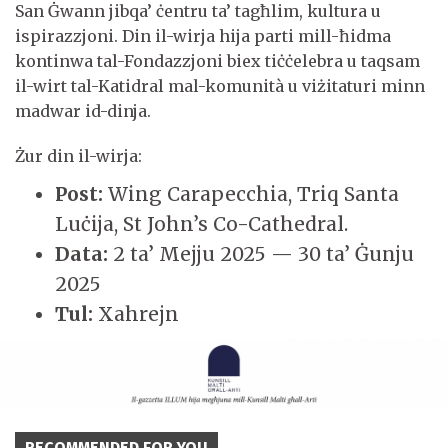
San Ġwann jibqa’ ċentru ta’ tagħlim, kultura u
ispirazzjoni. Din il-wirja hija parti mill-ħidma
kontinwa tal-Fondazzjoni biex tiċċelebra u taqsam
il-wirt tal-Katidral mal-komunità u viżitaturi minn
madwar id-dinja.
Żur din il-wirja:
Post:
Wing Carapecchia, Triq Santa
Luċija, St John’s Co-Cathedral.
Data:
2 ta’ Mejju 2025 — 30 ta’ Ġunju
2025
Tul:
Xahrejn
RECOMMENDED FOR YOU