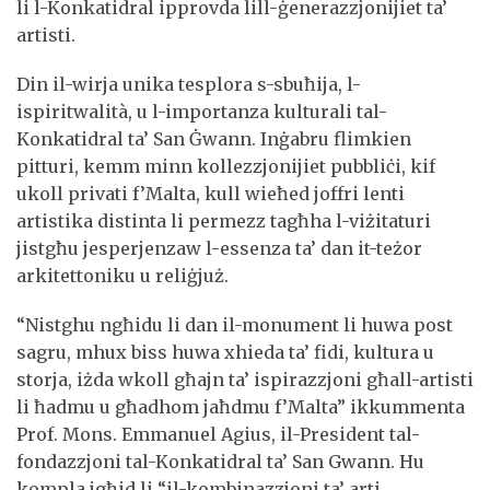
li l-Konkatidral ipprovda lill-ġenerazzjonijiet ta’
artisti.
Din il-wirja unika tesplora s-sbuħija, l-
ispiritwalità, u l-importanza kulturali tal-
Konkatidral ta’ San Ġwann. Inġabru flimkien
pitturi, kemm minn kollezzjonijiet pubbliċi, kif
ukoll privati f’Malta, kull wieħed joffri lenti
artistika distinta li permezz tagħha l-viżitaturi
jistgħu jesperjenzaw l-essenza ta’ dan it-teżor
arkitettoniku u reliġjuż.
“Nistghu ngħidu li dan il-monument li huwa post
sagru, mhux biss huwa xhieda ta’ fidi, kultura u
storja, iżda wkoll għajn ta’ ispirazzjoni għall-artisti
li ħadmu u għadhom jaħdmu f’Malta” ikkummenta
Prof. Mons. Emmanuel Agius, il-President tal-
fondazzjoni tal-Konkatidral ta’ San Gwann. Hu
kompla jgħid li “il-kombinazzjoni ta’ arti,