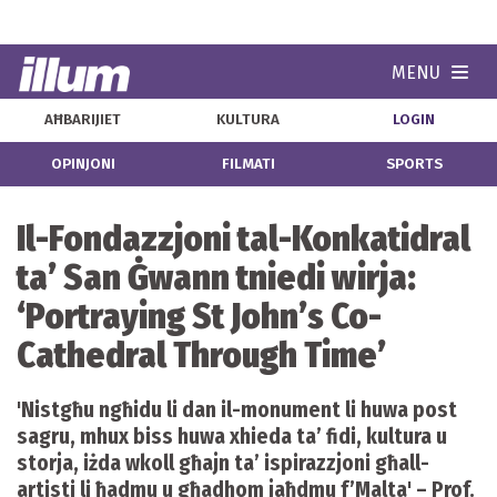
MENU
Navi
AĦBARIJIET
KULTURA
LOGIN
OPINJONI
FILMATI
SPORTS
Il-Fondazzjoni tal-Konkatidral
ta’ San Ġwann tniedi wirja:
‘Portraying St John’s Co-
Cathedral Through Time’
'Nistgħu ngħidu li dan il-monument li huwa post
sagru, mhux biss huwa xhieda ta’ fidi, kultura u
storja, iżda wkoll għajn ta’ ispirazzjoni għall-
artisti li ħadmu u għadhom jaħdmu f’Malta' – Prof.