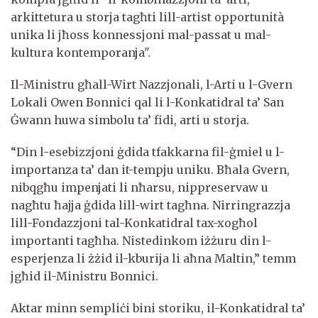
arkittetura u storja tagħti lill-artist opportunità
unika li jħoss konnessjoni mal-passat u mal-
kultura kontemporanja".
Il-Ministru għall-Wirt Nazzjonali, l-Arti u l-Gvern
Lokali Owen Bonnici qal li l-Konkatidral ta’ San
Ġwann huwa simbolu ta’ fidi, arti u storja.
“Din l-esebizzjoni ġdida tfakkarna fil-ġmiel u l-
importanza ta’ dan it-tempju uniku. Bħala Gvern,
nibqgħu impenjati li nħarsu, nippreservaw u
nagħtu ħajja ġdida lill-wirt tagħna. Nirringrazzja
lill-Fondazzjoni tal-Konkatidral tax-xogħol
importanti tagħha. Nistedinkom iżżuru din l-
esperjenza li żżid il-kburija li aħna Maltin,” temm
jgħid il-Ministru Bonnici.
Aktar minn sempliċi bini storiku, il-Konkatidral ta’