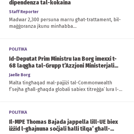
dipendenza tal-kokaina
Staff Reporter
Madwar 2,300 persuna marru għat-trattament, bil-
maġġoranza jkunu minħabba...
POLITIKA
Id-Deputat Prim Ministru Ian Borg imexxi t-
68 laqgħa tal-Grupp t’Azzjoni Ministerjali
tal-Commonwealth
Jaelle Borg
Malta tingħaqad mal-pajjiżi tal-Commonwealth
f’sejħa għall-għaqda globali sabiex titreġġa’ lura l-
armonija madwar id-dinja
POLITIKA
Il-MPE Thomas Bajada jappella lill-UE biex
iżżid l-għajnuna soċjali ħalli tilqa’ għall-