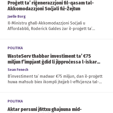
Proġett ta’ riġenerazzjoni fil-qasam tal-
Akkomodazzjoni Soċjali fiż-Żejtun
Jaelle Borg
Il-Ministru għall-Akkomodazzjoni Soċjali u
Affordabbli, Roderick Galdes żar il-proġett ta’
riġenerazzjoni li qiegħed isir ġewwa l-qasam...
POLITIKA
WasteServ tħabbar investiment ta’ €75
miljun f’impjant ġdid li jipproċessa l-iskart
organiku
Sean Fenech
B’investiment ta’ madwar €75 miljun, dan il-proġett
huwa maħsub biex ikompli jtejjeb l-effiċjenza tal-
operat u jiżgura li l-pajjiż ikun...
POLITIKA
Aktar persuni jfittxu għajnuna mid-