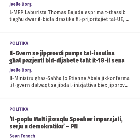
impatt tat-tilwim ġeopolitiku
Jaelle Borg
L-MEP Laburista Thomas Bajada esprima t-tħassib
tiegħu dwar il-bidla drastika fil-prijoritajiet tal-UE, u
wissa kontra mudell ekonomiku mmexxi...
POLITIKA
Il-Gvern se jipprovdi pumps tal-insulina
għal pazjenti bid-dijabete taħt it-18-il sena
Jaelle Borg
Il-Ministru għas-Saħħa Jo Etienne Abela jikkonferma
li l-gvern dalwaqt se jibda l-inizjattiva biex jipprovdi
pompi tal-insulina b’xejn lil pazjenti...
POLITIKA
‘Il-poplu Malti jixraqlu Speaker imparzjali,
serju u demokratiku’ – PN
Sean Fenech