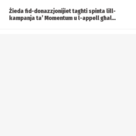
Żieda fid-donazzjonijiet tagħti spinta lill-
kampanja ta’ Momentum u l-appell għal
alternattiva ġdida
Kastilja vs Ħal Lija: Battalja ta’ viżjonijiet
bejn Abela u Borg
Analiżi tal-ewwel ġimgħa tal-kampanja
elettorali
Il-Labour ħareġ jiġri fil-kampanja. Imma
jaqbillu?
Karikatura: 3 ta' Mejju 2026