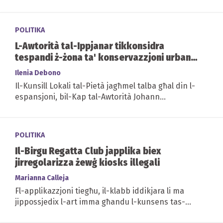
jista jkun kaġun għall-ekonomija biex jew tirranka...
POLITIKA
L-Awtorità tal-Ippjanar tikkonsidra
tespandi ż-żona ta' konservazzjoni urbana
fil-Pietà
Ilenia Debono
Il-Kunsill Lokali tal-Pietà jagħmel talba għal din l-
espansjoni, bil-Kap tal-Awtorità Johann
Buttigieg jilqa' l-proposta
POLITIKA
Il-Birgu Regatta Club japplika biex
jirregolarizza żewġ kiosks illegali
Marianna Calleja
Fl-applikazzjoni tiegħu, il-klabb iddikjara li ma
jippossjedix l-art imma għandu l-kunsens tas-
sidien, filwaqt li sostna li din mhijiex proprjetà...