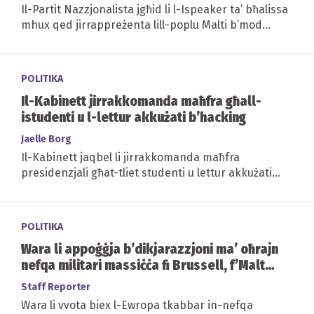
Il-Partit Nazzjonalista jgħid li l-Ispeaker ta’ bħalissa
mhux qed jirrappreżenta lill-poplu Malti b’mod
xieraq
POLITIKA
Il-Kabinett jirrakkomanda maħfra għall-
istudenti u l-lettur akkużati b’hacking
Jaelle Borg
Il-Kabinett jaqbel li jirrakkomanda maħfra
presidenzjali għat-tliet studenti u lettur akkużati
b'hacking • issa f'idejn il-President biex...
POLITIKA
Wara li appoġġja b’dikjarazzjoni ma’ oħrajn
nefqa militari massiċċa fi Brussell, f’Malta
jiddikjara l-oppost
Staff Reporter
Wara li vvota biex l-Ewropa tkabbar in-nefqa