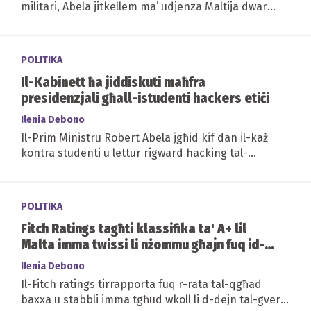
militari, Abela jitkellem ma’ udjenza Maltija dwar
Trump, il-paċi u li l-Ukrajna ma tistax tirbaħ il-
gwerra
POLITIKA
Il-Kabinett ħa jiddiskuti maħfra
presidenzjali għall-istudenti hackers etiċi
Ilenia Debono
Il-Prim Ministru Robert Abela jgħid kif dan il-każ
kontra studenti u lettur rigward hacking tal-
pjattaforma FreeHour huwa inġust
POLITIKA
Fitch Ratings tagħti klassifika ta' A+ lil
Malta imma twissi li nżommu għajn fuq id-
dejn
Ilenia Debono
Il-Fitch ratings tirrapporta fuq r-rata tal-qgħad
baxxa u stabbli imma tgħud wkoll li d-dejn tal-gvern