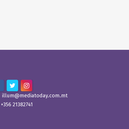
illum@mediatoday.com.mt
+356 21382741