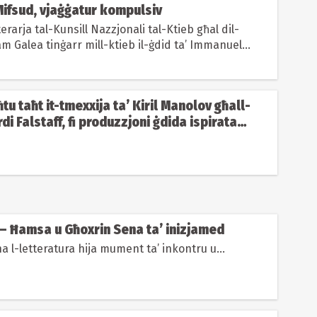
ifsud, vjaġġatur kompulsiv
terarja tal-Kunsill Nazzjonali tal-Ktieb għal dil-
m Galea tinġarr mill-ktieb il-ġdid ta’ Immanuel
Klabb...
tu taħt it-tmexxija ta’ Kiril Manolov għall-
di Falstaff, fi produzzjoni ġdida ispirata
ttin
 — Ħamsa u Għoxrin Sena ta’ inizjamed
a l-letteratura hija mument ta’ inkontru u...