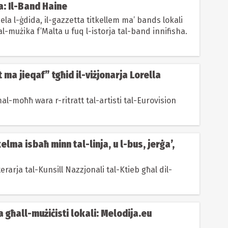
a: Il-Band Haine
iela l-ġdida, il-gazzetta titkellem ma’ bands lokali
al-mużika f’Malta u fuq l-istorja tal-band innifisha.
 ma jieqaf” tgħid il-viżjonarja Lorella
mal-moħħ wara r-ritratt tal-artisti tal-Eurovision
lma isbaħ minn tal-linja, u l-bus, jerġa’,
terarja tal-Kunsill Nazzjonali tal-Ktieb għal dil-
 għall-mużiċisti lokali: Melodija.eu