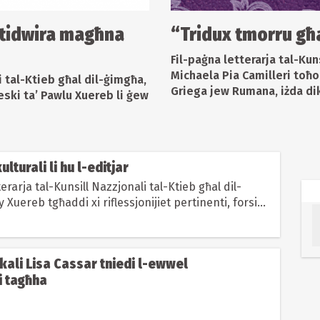
 tidwira magħna
“Tridux tmorru għ
Fil-paġna letterarja tal-Kun
Michaela Pia Camilleri toħo
i tal-Ktieb għal dil-ġimgħa,
Griega jew Rumana, iżda dik
eski ta’ Pawlu Xuereb li ġew
ulturali li hu l-editjar
terarja tal-Kunsill Nazzjonali tal-Ktieb għal dil-
 Xuereb tgħaddi xi riflessjonijiet pertinenti, forsi
, dwar...
okali Lisa Cassar tniedi l-ewwel
i tagħha