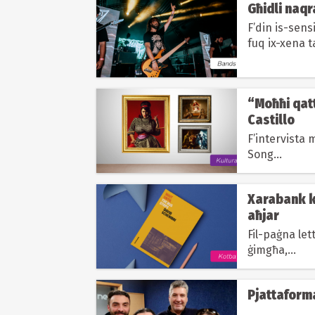
Għidli naqr
F’din is-sens
fuq ix-xena t
“Moħħi qatt
Castillo
F’intervista 
Song...
Xarabank ke
aħjar
Fil-paġna let
ġimgħa,...
Pjattaforma