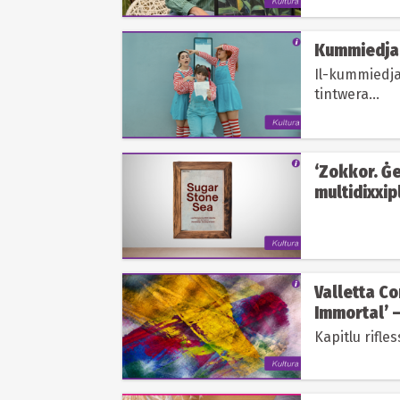
Kummiedja t
Il-kummiedja 
tintwera...
‘Zokkor. Ġe
multidixxip
Valletta C
Immortal’ —
Kapitlu rifles