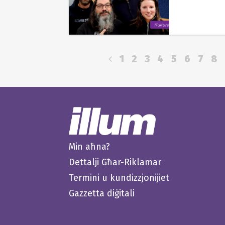
1
2
3
4
5
6
7
8
Min aħna?
Dettalji Għar-Riklamar
Termini u kundizzjonijiet
Gazzetta diġitali