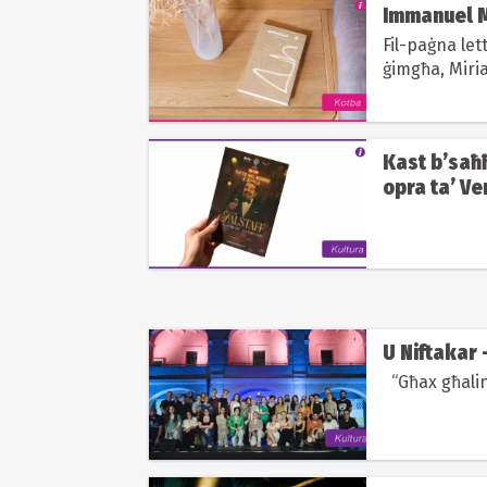
Immanuel M
Fil-paġna let
ġimgħa, Miria
Mifsud, Ah! (
Kast b’saħħ
opra ta’ Ver
mis-snin si
U Niftakar
“Għax għalin