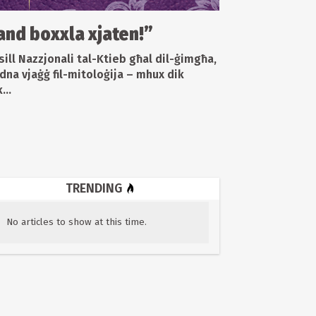
and boxxla xjaten!”
sill Nazzjonali tal-Ktieb għal dil-ġimgħa,
dna vjaġġ fil-mitoloġija – mhux dik
...
TRENDING