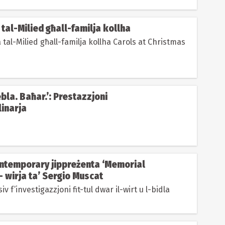
al-Milied għall-familja kollha
tal-Milied għall-familja kollha Carols at Christmas
bla. Baħar.’: Prestazzjoni
linarja
ontemporary jippreżenta ‘Memorial
 wirja ta’ Sergio Muscat
siv f’investigazzjoni fit-tul dwar il-wirt u l-bidla