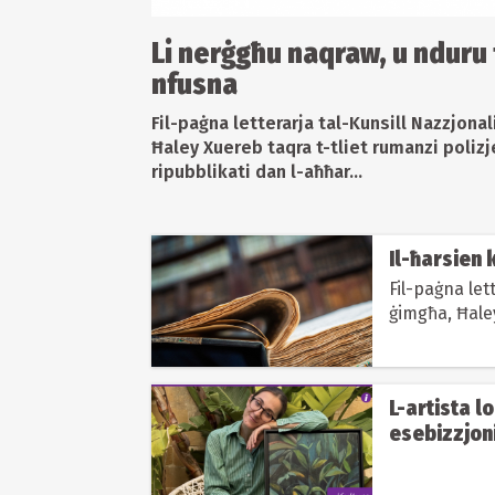
Li nerġgħu naqraw, u nduru
nfusna
Fil-paġna letterarja tal-Kunsill Nazzjonal
Ħaley Xuereb taqra t-tliet rumanzi polizj
ripubblikati dan l-aħħar...
Il-ħarsien k
Fil-paġna let
ġimgħa, Ħaley
anki niggieża
L-artista l
esebizzjon