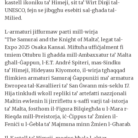
kastell ikoniku ta’ Himeji, sit ta’ Wirt Dinji tal-
UNESCO, fejn se jibqgħu esebiti sal-għada tal-
Milied.
L-armaturi jiffurmaw parti mill-wirja
‘The Samurai and the Knight of Malta’, legat tal-
Expo 2025 Osaka Kansai. Miftuħa uffiċjalment fi
tmiem Ottubru li għadda mill-Ambaxxatur ta’ Malta
għall-Ġappun, l-E.T. André Spiteri, mas-Sindku
ta’ Himeji, Hideyasu Kiyomoto, il-wirja tgħaqqad
flimkien armaturi Samuraj Ġappuniżi ma’ armatura
Ewropea tal-Kavallieri ta’ San Ġwann mis-seklu 17.
Hija tinkludi wkoll repliki ta’ artefatti nazzjonali
Maltin ewlenin li jirriflettu s-saffi varji tal-istorja
ta’ Malta, fosthom il-Figura Bilqiegħda u l-Mara r-
Rieqda mill-Preistorja, iċ-Ċippus ta’ Żmien il-
Feniċi u l-Ġebla ta’ Majmuna minn Żmien l-Għarab.
Il-Kastell ta’ Himeji, meqjus bħala l-aktar