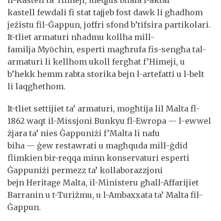
kastell fewdali fi stat tajjeb fost dawk li għadhom
jeżistu fil-Ġappun, joffri sfond b’tifsira partikolari.
It-tliet armaturi nħadmu kollha mill-
familja Myōchin, esperti magħrufa fis-sengħa tal-
armaturi li kellhom ukoll fergħat f’Himeji, u
b’hekk hemm rabta storika bejn l-artefatti u l-belt
li laqgħethom.
It-tliet settijiet ta’ armaturi, mogħtija lil Malta fl-
1862 waqt il-Missjoni Bunkyu fl-Ewropa — l-ewwel
żjara ta’ nies Ġappuniżi f’Malta li nafu
biha — ġew restawrati u magħquda mill-ġdid
flimkien bir-reqqa minn konservaturi esperti
Ġappuniżi permezz ta’ kollaborazzjoni
bejn Heritage Malta, il-Ministeru għall-Affarijiet
Barranin u t-Turiżmu, u l-Ambaxxata ta’ Malta fil-
Ġappun.