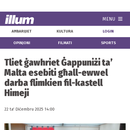
MENU
Navi
AĦBARIJIET
KULTURA
LOGIN
OPINJONI
FILMATI
SPORTS
Tliet ġawhriet Ġappuniżi ta’
Malta esebiti għall-ewwel
darba flimkien fil-kastell
Himeji
22 ta' Diċembru 2025 14:00