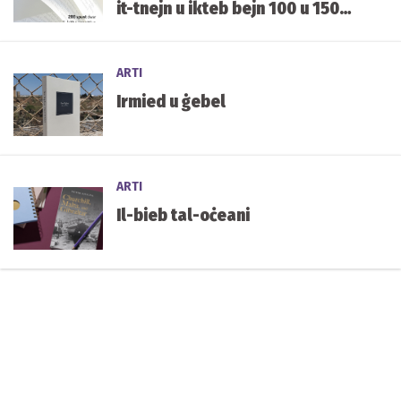
it-tnejn u ikteb bejn 100 u 150
kelma fuqu.
ARTI
Irmied u ġebel
ARTI
Il-bieb tal-oċeani