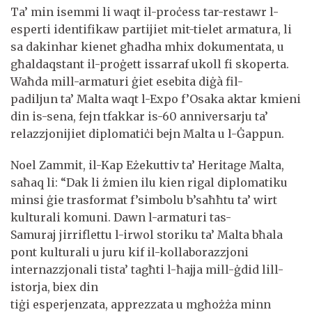
Ta’ min isemmi li waqt il-proċess tar-restawr l-
esperti identifikaw partijiet mit-tielet armatura, li
sa dakinhar kienet għadha mhix dokumentata, u
għaldaqstant il-proġett issarraf ukoll fi skoperta.
Waħda mill-armaturi ġiet esebita diġà fil-
padiljun ta’ Malta waqt l-Expo f’Osaka aktar kmieni
din is-sena, fejn tfakkar is-60 anniversarju ta’
relazzjonijiet diplomatiċi bejn Malta u l-Ġappun.
Noel Zammit, il-Kap Eżekuttiv ta’ Heritage Malta,
saħaq li: “Dak li żmien ilu kien rigal diplomatiku
minsi ġie trasformat f’simbolu b’saħħtu ta’ wirt
kulturali komuni. Dawn l-armaturi tas-
Samuraj jirriflettu l-irwol storiku ta’ Malta bħala
pont kulturali u juru kif il-kollaborazzjoni
internazzjonali tista’ tagħti l-ħajja mill-ġdid lill-
istorja, biex din
tiġi esperjenzata, apprezzata u mgħożża minn