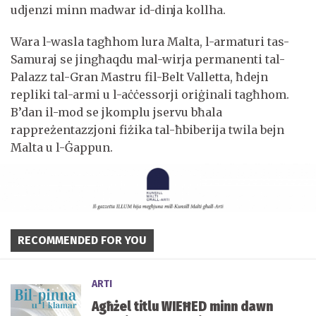
udjenzi minn madwar id-dinja kollha.
Wara l-wasla tagħhom lura Malta, l-armaturi tas-
Samuraj se jingħaqdu mal-wirja permanenti tal-
Palazz tal-Gran Mastru fil-Belt Valletta, ħdejn
repliki tal-armi u l-aċċessorji oriġinali tagħhom.
B’dan il-mod se jkomplu jservu bħala
rappreżentazzjoni fiżika tal-ħbiberija twila bejn
Malta u l-Ġappun.
RECOMMENDED FOR YOU
ARTI
Agħżel titlu WIEĦED minn dawn