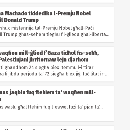
na Machado tiddedika l-Premju Nobel
lil Donald Trump
mhux mistennija tal-Premju Nobel għall-Paċi
lil Trump għas-sehem tiegħu fil-ġlieda għal-liberta'
a
aqfien mill-ġlied f’Gaza tidħol fis-seħħ,
-Palestinjani jirritornaw lejn djarhom
eliti għandhom 24 siegħa biex itemmu l-irtirar
li jibda perjodu ta’ 72 siegħa biex jiġi faċilitat ir-
i...
mas jaqblu fuq ftehiem ta' waqfien mill-
a
s waslu għal ftehim fuq l-ewwel fażi ta’ pjan ta’...