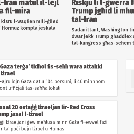
l-Iran matul il-lejl
Riskju li l-gwerra f
a fil-mira
Trump jgħid li mhu
tal-Iran
 kisru l-waqfien mill-ġlied
ta’ Hormuz kompla jeskala
Sadanittant, Washington ti
dwar jekk Trump għaddiex s
tal-kungress għas-sehem tal
’Gaza terġa’ tidħol fis-seħħ wara attakki
-Iżrael
l-ajru lejn Gaza qatlu 104 persuni, li 46 minnhom
ont uffiċjali tas-saħħa lokali
sal 20 ostaġġ Iżraeljan lir-Red Cross
ump jasal l-Iżrael
ġi Iżraeljani ġew meħlusa minn Gaża fl-ewwel fażi
ir ta’ paċi bejn Iżrael u Hamas