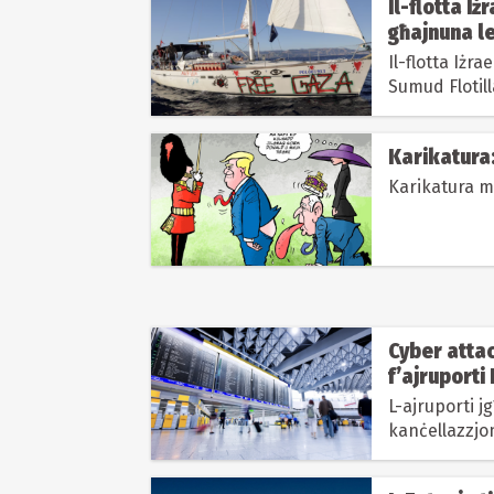
Il-flotta Iż
għajnuna l
Il-flotta Iżra
Sumud Flotill
lill-attivisti 
Karikatura:
Cyber atta
f’ajruporti
L-ajruporti j
kanċellazzjon
taċ-check-in