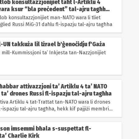
itlob konsultazzjonijiet taħt l-Artiklu 4
ara ksur “bla preċedent” tal-ajru tagħha
ani Russi
-ġlied Russi MiG-31 daħlu fl-ispazju tal-ajru tagħha
l-UN takkuża lil Iżrael b'ġenoċidju f'Gaża
 mill-Kummissjoni ta’ Inkjesta tan-Nazzjonijiet
tħabbar attivazzjoni ta’ Artiklu 4 ta’ NATO
ta’ drones Russi fl-ispazju tal-ajru tagħha
ttiva Artiklu 4 tat-Trattat tan-NATO wara li drones
l-ispazju tal-ajru tagħha, hekk kif pajjiżi membri
u...
nson imsemmi bħala s-suspettat fl-
ta’ Charlie Kirk