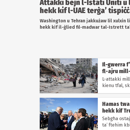
Attakki bejn l-Istati Uniti u 
hekk kif l-UAE terġa’ tispiċċ
Washington u Tehran jakkużaw lil xulxin li
hekk kif il-ġlied fil-madwar tal-Istrett 
Il-gwerra f
fl-ajru mill
L-attakki mil
kienu tfal, sk
Hamas twas
hekk kif Tr
Sebgħa ostaġ
ta’ ftehim kb