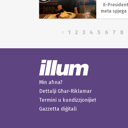
Il-President tal-Istati Uniti Donald Trump kien fuq Fox News
meta spjega l
iċedi lilu nnif
1
2
3
4
5
6
7
8
Min aħna?
Dettalji Għar-Riklamar
Termini u kundizzjonijiet
Gazzetta diġitali