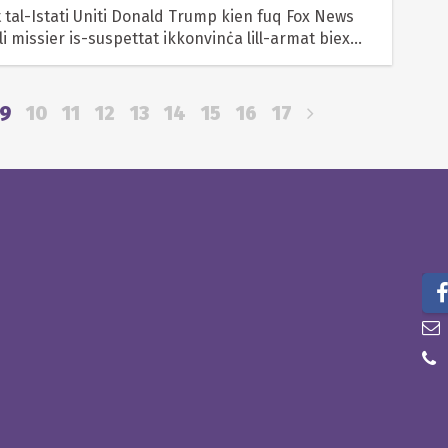
i missier is-suspettat ikkonvinċa lill-armat biex
su.
9
10
11
12
13
14
15
16
17