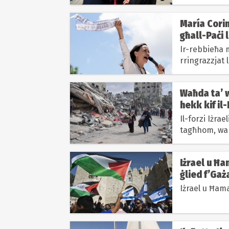
María Cori
għall-Paċi 
Ir-rebbieħa 
rringrazzjat 
fil-Veneżwel
Waħda ta’ w
hekk kif il
Il-forzi Iżra
tagħhom, wara 
rilaxx gradwal
Iżrael u Ħa
ġlied f’Gaż
Iżrael u Ħama