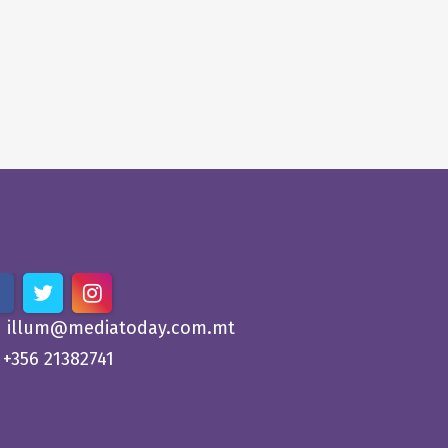
illum@mediatoday.com.mt
+356 21382741