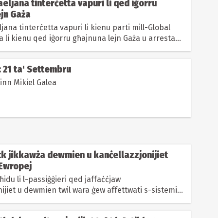
raeljana tinterċetta vapuri li qed iġorru
ejn Gaża
eljana tinterċetta vapuri li kienu parti mill-Global
a li kienu qed iġorru għajnuna lejn Gaża u arrestaw
abbord,...
 21 ta' Settembru
Karikatura minn Mikiel Galea
ck jikkawża dewmien u kanċellazzjonijiet
 Ewropej
għidu li l-passiġġieri qed jaffaċċjaw
ijiet u dewmien twil wara ġew affettwati s-sistemi
 u tal-imbark.