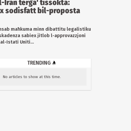
l-Iran terġa' tissokta:
x sodisfatt bil-proposta
nsab maħkuma minn dibattitu legalistiku
kadenza sabiex jitlob l-approvazzjoni
-Istati Uniti...
TRENDING