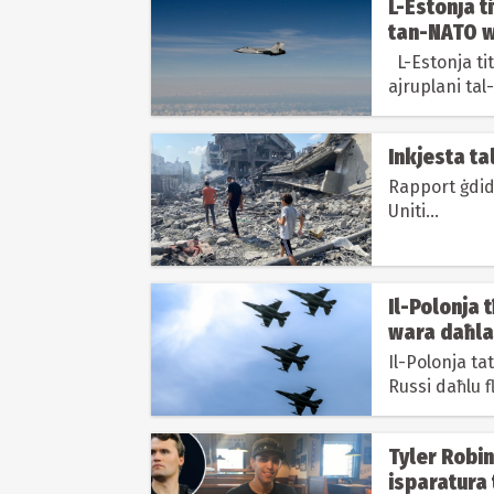
L-Estonja t
tan-NATO w
minn ajrupl
L-Estonja titlob konsultazzjonijiet man-NATO wara li tliet
ajruplani tal
Inkjesta ta
Rapport ġdid
Uniti...
Il-Polonja 
wara daħla 
Il-Polonja ta
Russi daħlu f
qegħdin isaħħ
Tyler Robi
isparatura 