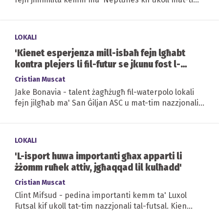
nazzjonali ta' taħt is-17-il sena....
LOKALI
'Kienet esperjenza mill-isbaħ fejn lgħabt
kontra plejers li fil-futur se jkunu fost l-
aqwa fid-dinja'
Cristian Muscat
Jake Bonavia - talent żagħżugħ fil-waterpolo lokali
fejn jilgħab ma' San Ġiljan ASC u mat-tim nazzjonali
ta' taħt is-17-il sena. Fil-jiem...
LOKALI
'L-isport huwa importanti għax apparti li
żżomm ruħek attiv, jgħaqqad lil kulħadd'
Cristian Muscat
Clint Mifsud - pedina importanti kemm ta' Luxol
Futsal kif ukoll tat-tim nazzjonali tal-futsal. Kien
strumentali biex it-tim ta' Luxol kiseb...