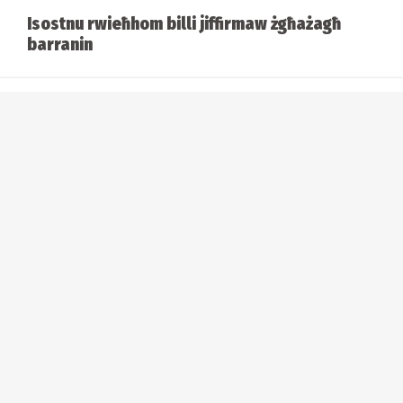
Isostnu rwieħhom billi jiffirmaw żgħażagħ
barranin
Teddy Teuma l-protagonist fl-għola livell
Franċiż
Jintemmu l-kampanji fl-Ewropa għat-
timijiet lokali kollha
Żewġt iplejers Maltin jiddebuttaw fl-għola
livelli ta' futbol Ewropew
Umiljazzjonijiet Ewropej għal Hamrun
Spartans u Gzira United