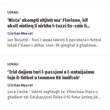
LOKALI
‘Nista’ nkompli nitjieb ma' Floriana, kif
ukoll nixtieq li nirbħu t-tazzi fis-snin li
ġejjin'
Cristian Muscat
Jan Busuttil - fost l-aqwa talenti li pproduċa l-futbol
lokali f'dawn l-aħħar snin. Fil-ġimgħat li għaddew
ingħaqad ma' Floriana mingħand...
LOKALI
'Trid dejjem turi l-passjoni u l-entużjażmu
lejn il-futbol u temmen fik innifsek'
Cristian Muscat
Luca Casha - talent żagħżugħ ta' Vittoriosa Stars u
għalliem tal-Edukazzjoni Fiżika li fil-futur jixtieq jibda
jokkupa r-rwol ta' kowċ...