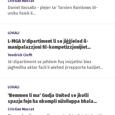
Cristian Muscat
Daniel Vassallo - plejer ta' Tarxien Rainbows bl-
uniku ħsieb li...
LOKALI
L-MGA b'dipartiment li se jiġġieled il-
manipalazzjoni fil-kompetizzjonijiet
sportivi
Yendrick Cioffi
Id-dipartiment se jaħdem fuq inizjattivi biex
jagħmilha aktar faċli li wieħed jirrapporta każijiet
dwar imħatri illegali dwar logħob sportiv
LOKALI
'Nemmen li ma' Gudja United se jkolli
spazju fejn ħa nkompli niżviluppa bħala
goalkeeper għall-futur tiegħi'
Cristian Muscat