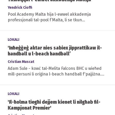
Yendrick Cioffi
Pool Academy Malta hija l-ewwel akkademja
professjonali tal-pool f’Malta, li se tkun
qed tgħallem varjetà ta’ ħiliet
LOKALI
'Inħeġġeġ aktar nies sabiex jipprattikaw il-
handball u l-beach handball’
Cristian Muscat
Adam Sule - kowċ tal-Melita Falcons BHC u wieħed
mill-persuni li oriġina l-beach handball f'pajjiżna.
F'din l-intervista se nkunu qed insiru...
LOKALI
'Il-ħolma tiegħi dejjem kienet li nilgħab fil-
Kampjonat Premier'