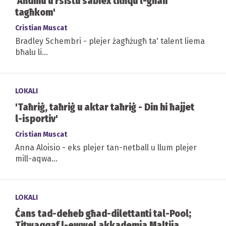
'Aħdmu u rsistu sabiex tilħqu l-għan
tagħkom'
Cristian Muscat
Bradley Schembri - plejer żagħżugħ ta' talent liema
bħalu li...
LOKALI
'Taħriġ, taħriġ u aktar taħriġ - Din hi ħajjet
l-isportiv'
Cristian Muscat
Anna Aloisio - eks plejer tan-netball u llum plejer
mill-aqwa...
LOKALI
Ċans tad-deheb għad-dilettanti tal-Pool;
Titwaqqaf l-ewwel akkademja Maltija