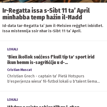
Ir-Regatta issa s-Sibt 11 ta’ April
minħabba temp ħażin il-Ħadd
Id-data tar-Regatta ta’ Jum il-Ħelsien reġgħet inbidlet.
Issa mistennija ssir nhar is-Sibt 11 ta’ April.
LOKALI
'Biex ikollok suċċess f'kull tip ta' sport irid
ikun hemm is-sagrifiċċju u d-
determinazzjoni'
Cristian Muscat
Christian Grech - captain ta' Pietà Hotspurs
b'esperjenza wiesa' fil-futbol lokali u b'talent liema
bħalu fil-futbol
LOKALI