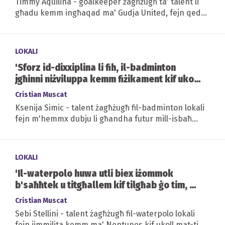
Timmy Aquilina - goalkeeper żagħżugħ ta' talent li
għadu kemm ingħaqad ma' Gudja United, fejn qed
jaspira li jikseb post regolari bejn...
LOKALI
'Sforz id-dixxiplina li fih, il-badminton
jgħinni niżviluppa kemm fiżikament kif ukoll
mentalment'
Cristian Muscat
Ksenija Simic - talent żagħżugħ fil-badminton lokali
fejn m'hemmx dubju li għandha futur mill-isbaħ
quddiemha f'dan l-isport. F'din...
LOKALI
'Il-waterpolo huwa utli biex iżommok
b'saħħtek u titgħallem kif tilgħab ġo tim, u
mhux waħdek'
Cristian Muscat
Sebi Stellini - talent żagħżugħ fil-waterpolo lokali
fejn jimmilita kemm ma' Neptunes kif ukoll mat-tim