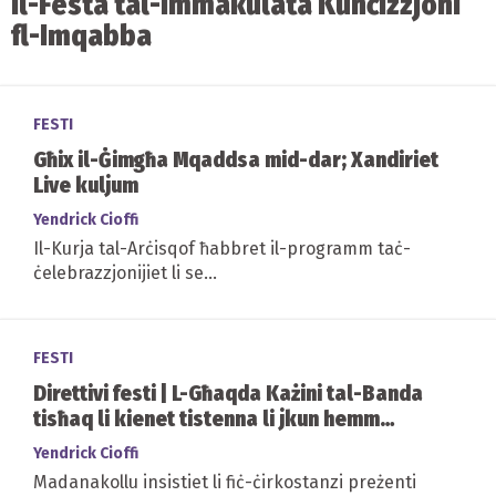
Il-Festa tal-Immakulata Kunċizzjoni
fl-Imqabba
FESTI
Għix il-Ġimgħa Mqaddsa mid-dar; Xandiriet
Live kuljum
Yendrick Cioffi
I​l-Kurja tal-Arċisqof ħabbret il-programm taċ-
ċelebrazzjonijiet li se...
FESTI
Direttivi festi | L-Għaqda Każini tal-Banda
tisħaq li kienet tistenna li jkun hemm
djalogu magħha
Yendrick Cioffi
Madanakollu insistiet li fiċ-ċirkostanzi preżenti