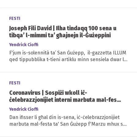
biss għat-talb privat bħal fil-każ ta'...
FESTI
Joseph Fili David | Ilha tindaqq 100 sena u
tibqa’ l-mimmi ta’ għajnejn il-Ġużeppini
Yendrick Cioffi
F'jum is-solennità ta’ San Ġużepp, il-gazzetta ILLUM
qed tippubblika t-tieni artiklu minn sensiela dwar l-
aktar...
FESTI
Coronavirus | Sospiżi wkoll iċ-
ċelebrazzjonijiet interni marbuta mal-festa
ta' San Ġużepp tar-Rabat
Yendrick Cioffi
Dan ifisser li għal din is-sena, iċ-ċelebrazzjonijiet
marbuta mal-festa ta' San Ġużepp f'Marzu mhux se
tkun qed issir la barra u lanqas...