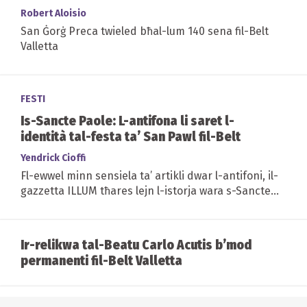
Robert Aloisio
San Ġorġ Preca twieled bħal-lum 140 sena fil-Belt
Valletta
FESTI
Is-Sancte Paole: L-antifona li saret l-
identità tal-festa ta’ San Pawl fil-Belt
Yendrick Cioffi
Fl-ewwel minn sensiela ta’ artikli dwar l-antifoni, il-
gazzetta ILLUM tħares lejn l-istorja wara s-Sancte
Paole, waħda mill-aktar antifoni popolari u...
Ir-relikwa tal-Beatu Carlo Acutis b’mod
permanenti fil-Belt Valletta