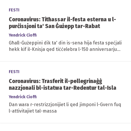
FESTI
Coronavirus: Titħassar il-festa esterna u l-
purċissjoni ta' San Ġużepp tar-Rabat
Yendrick Cioffi
Għall-Ġużeppini dik ta' din is-sena hija festa speċjali
hekk kif il-Knisja qed tiċċelebra l-150 anniversarju
minn meta l-Beatu Papa Piju IX...
FESTI
Coronavirus: Trasferit il-pellegrinaġġ
nazzjonali bl-istatwa tar-Redentur tal-Isla
Yendrick Cioffi
Dan wara r-restrizzjonijiet li qed jimponi l-Gvern fuq
l-attivitajiet tal-massa