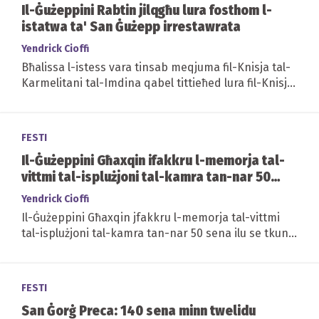
Il-Ġużeppini Rabtin jilqgħu lura fosthom l-
istatwa ta' San Ġużepp irrestawrata
Yendrick Cioffi
Bħalissa l-istess vara tinsab meqjuma fil-Knisja tal-
Karmelitani tal-Imdina qabel tittieħed lura fil-Knisja
ta' Ġieżu nhar il-Ħadd li ġej
FESTI
Il-Ġużeppini Għaxqin ifakkru l-memorja tal-
vittmi tal-isplużjoni tal-kamra tan-nar 50
sena ilu
Yendrick Cioffi
Il-Ġużeppini Għaxqin jfakkru l-memorja tal-vittmi
tal-isplużjoni tal-kamra tan-nar 50 sena ilu se tkun
qed ittella’ akkademja mużikali
FESTI
San Ġorġ Preca: 140 sena minn twelidu