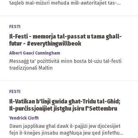
taqleb mal-miżuri meħuda mill-awtoritajiet tas-
saħħa biex attivitajiet tal-massa ma jsirux, waqt...
FESTI
Il-Festi - memorja tal-passat u tama għall-
futur - #everythingwillbeok
Albert Gauci Cunningham
Messaġġ ta' pożittività minn bosta bl-użu tal-festi
tradizzjonali Maltin
FESTI
Il-Vatikan b'linji gwida għat-Tridu tal-Għid;
Il-purċissjonijiet jistgħu jsiru f'Settembru
Yendrick Cioffi
Dawn japplikaw għal dawk il-pajjiżi jew djoċesijiet
fejn il-knejjes jinsabu magħluqa jew qed jinfetħu