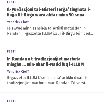
FESTI
Il-Purċissjoni tal-Misteri terġa’ tingħata l-
ħajja fil-Birgu wara aktar minn 50 sena
Yendrick Cioffi
Fl-ewwel minn sensiela ta’ artikli matul dan ir-
Randan, il-gazzetta ILLUM iżżur il-Birgu fejn qed
jerġgħu jingħataw il-ħajja diversi...
FESTI
Ir-Randan u t-tradizzjonijiet marbuta
miegħu ... min-nhar il-Ħadd fuq l-ILLUM
Yendrick Cioffi
Il-gazzetta ILLUM b'sensiela ta' artiklu dwar it-
tradizzjonijiet marbuta mar-Randan f'diversi
lokalitajiet f'Malta u Għawdex
FESTI