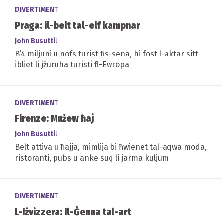
DIVERTIMENT
Praga: il-belt tal-elf kampnar
John Busuttil
B’4 miljuni u nofs turist fis-sena, hi fost l-aktar sitt
ibliet li jżuruha turisti fl-Ewropa
DIVERTIMENT
Firenze: Mużew ħaj
John Busuttil
Belt attiva u ħajja, mimlija bi ħwienet tal-aqwa moda,
ristoranti, pubs u anke suq li jarma kuljum
DIVERTIMENT
L-Iżvizzera: Il-Ġenna tal-art