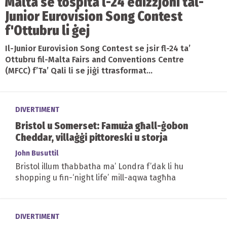
Malta se tospita l-24 edizzjoni tal-
Junior Eurovision Song Contest
f'Ottubru li ġej
Il-Junior Eurovision Song Contest se jsir fl-24 ta’
Ottubru fil-Malta Fairs and Conventions Centre
(MFCC) f’Ta’ Qali li se jiġi ttrasformat...
DIVERTIMENT
Bristol u Somerset: Famuża għall-ġobon
Cheddar, villaġġi pittoreski u storja
John Busuttil
Bristol illum tħabbatha ma’ Londra f’dak li hu
shopping u fin-‘night life’ mill-aqwa tagħha
DIVERTIMENT