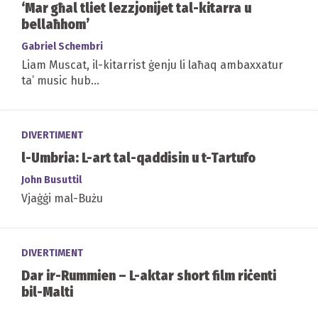
‘Mar għal tliet lezzjonijet tal-kitarra u
bellaħhom’
Gabriel Schembri
Liam Muscat, il-kitarrist ġenju li laħaq ambaxxatur
ta’ music hub...
DIVERTIMENT
l-Umbria: L-art tal-qaddisin u t-Tartufo
John Busuttil
Vjaġġi mal-Bużu
DIVERTIMENT
Dar ir-Rummien – L-aktar short film riċenti
bil-Malti