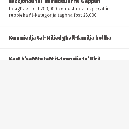
nazzjonali tal-immudellar fil-Ġappun
Intagħżlet fost 200,000 kontestanta u spiċċat ir-
rebbieħa fil-kategorija tagħha fost 23,000
Kummiedja tal-Milied għall-familja kollha
Kast b’saħħtu taħt it-tmexxija ta’ Kiril
Manolov għall-opra ta’ Verdi Falstaff, fi
produzzjoni ġdida ispirata mis-snin sittin
Orgni, qawwa u sorpriża minn film sieket:
il-Festival Internazzjonali tal-Orgni ta’
Malta jasal għat-12-il edizzjoni tiegħu
Christmas at Designers Boutique:
ċelebrazzjoni tan-nisa u tal-istaġun festiv