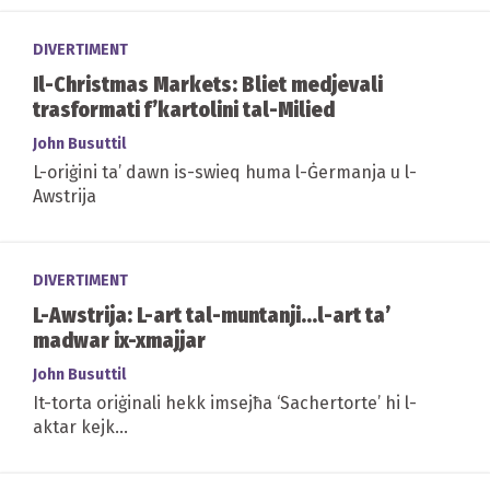
DIVERTIMENT
Il-Christmas Markets: Bliet medjevali
trasformati f’kartolini tal-Milied
John Busuttil
L-oriġini ta’ dawn is-swieq huma l-Ġermanja u l-
Awstrija
DIVERTIMENT
L-Awstrija: L-art tal-muntanji...l-art ta’
madwar ix-xmajjar
John Busuttil
It-torta oriġinali hekk imsejħa ‘Sachertorte’ hi l-
aktar kejk...