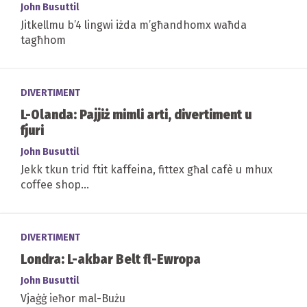
John Busuttil
Jitkellmu b’4 lingwi iżda m’għandhomx waħda
tagħhom
DIVERTIMENT
L-Olanda: Pajjiż mimli arti, divertiment u
fjuri
John Busuttil
Jekk tkun trid ftit kaffeina, fittex għal cafè u mhux
coffee shop...
DIVERTIMENT
Londra: L-akbar Belt fl-Ewropa
John Busuttil
Vjaġġ ieħor mal-Bużu