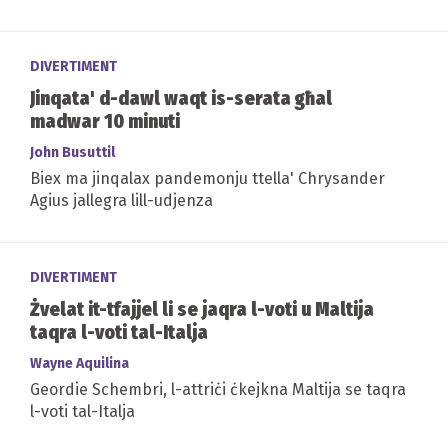
DIVERTIMENT
Jinqata' d-dawl waqt is-serata għal
madwar 10 minuti
John Busuttil
Biex ma jinqalax pandemonju ttella' Chrysander
Agius jallegra lill-udjenza
DIVERTIMENT
Żvelat it-tfajjel li se jaqra l-voti u Maltija
taqra l-voti tal-Italja
Wayne Aquilina
Geordie Schembri, l-attriċi ċkejkna Maltija se taqra
l-voti tal-Italja