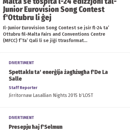
Malta se tospita l-24 edizzjoni tal-
Junior Eurovision Song Contest
f'Ottubru li ġej
Il-Junior Eurovision Song Contest se jsir fl-24 ta’
Ottubru fil-Malta Fairs and Conventions Centre
(MFCC) f’Ta’ Qali li se jiġi ttrasformat...
DIVERTIMENT
Spettaklu ta' enerġija żagħżugħa f'De La
Salle
Staff Reporter
Jirritornaw Lasallian Nights 2015 b'LOST
DIVERTIMENT
Presepju ħaj f'Selmun