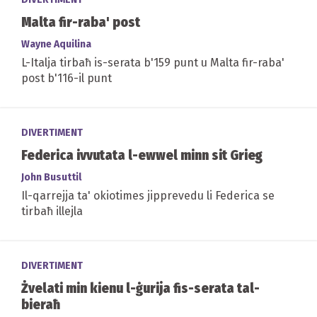
Malta fir-raba' post
Wayne Aquilina
L-Italja tirbaħ is-serata b'159 punt u Malta fir-raba'
post b'116-il punt
DIVERTIMENT
Federica ivvutata l-ewwel minn sit Grieg
John Busuttil
Il-qarrejja ta' okiotimes jipprevedu li Federica se
tirbaħ illejla
DIVERTIMENT
Żvelati min kienu l-ġurija fis-serata tal-
bieraħ