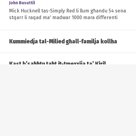
John Busuttil
Mick Hucknell tas-Simply Red li llum għandu 54 sena
stqarr li raqad ma' madwar 1000 mara differenti
Kummiedja tal-Milied għall-familja kollha
Kast b’saħħtu taħt it-tmexxija ta’ Kiril
Manolov għall-opra ta’ Verdi Falstaff, fi
produzzjoni ġdida ispirata mis-snin sittin
Orgni, qawwa u sorpriża minn film sieket:
il-Festival Internazzjonali tal-Orgni ta’
Malta jasal għat-12-il edizzjoni tiegħu
Christmas at Designers Boutique:
ċelebrazzjoni tan-nisa u tal-istaġun festiv