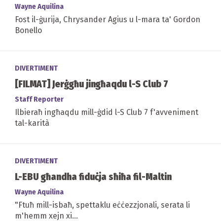
Wayne Aquilina
Fost il-ġurija, Chrysander Agius u l-mara ta' Gordon
Bonello
DIVERTIMENT
[FILMAT] Jerġgħu jingħaqdu l-S Club 7
Staff Reporter
Ilbieraħ ingħaqdu mill-ġdid l-S Club 7 f'avveniment
tal-karità
DIVERTIMENT
L-EBU għandha fiduċja sħiħa fil-Maltin
Wayne Aquilina
"Ftuħ mill-isbaħ, spettaklu eċċezzjonali, serata li
m'hemm xejn xi...