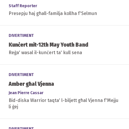
Staff Reporter
Presepju ħaj għall-familja kollha f'Selmun
DIVERTIMENT
Kunċert mit-12th May Youth Band
Reġa' wasal il-kunċert ta' kull sena
DIVERTIMENT
Amber għal Vjenna
Jean Pierre Cassar
Bid-diska Warrior taqta' l-biljett għal Vjenna f'Mejju
li ġej
DIVERTIMENT