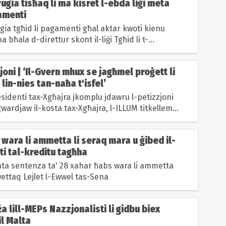
ugia tisħaq li ma kisret l-ebda liġi meta
amenti
gia tgħid li pagamenti għal aktar kwoti kienu
 bħala d-direttur skont il-liġi Tgħid li t-
et...
ni | ‘Il-Gvern mhux se jagħmel proġett li
 lin-nies tan-naħa t'isfel’
esidenti tax-Xgħajra jkomplu jdawru l-petizzjoni
gwardjaw il-kosta tax-Xgħajra, l-ILLUM titkellem
 Glenn Bedingfield
wara li ammetta li seraq mara u ġibed il-
rti tal-kreditu tagħha
ħata sentenza ta' 28 xahar ħabs wara li ammetta
wettaq Lejlet l-Ewwel tas-Sena
ża lill-MEPs Nazzjonalisti li gidbu biex
l Malta