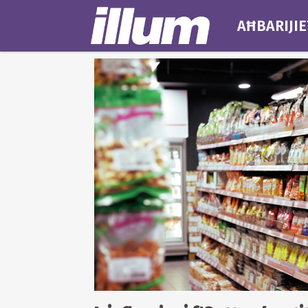
AĦBARIJIE