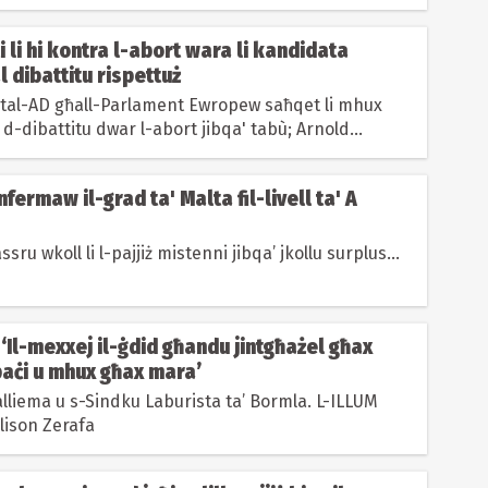
i li hi kontra l-abort wara li kandidata
l dibattitu rispettuż
 tal-AD għall-Parlament Ewropew saħqet li mhux
i d-dibattitu dwar l-abort jibqa' tabù; Arnold
...
fermaw il-grad ta' Malta fil-livell ta' A
assru wkoll li l-pajjiż mistenni jibqa’ jkollu surplus...
| ‘Il-mexxej il-ġdid għandu jintgħażel għax
paċi u mhux għax mara’
lliema u s-Sindku Laburista ta’ Bormla. L-ILLUM
Alison Zerafa