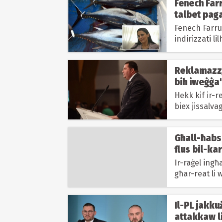
Fenech Farr
talbet pag
Fenech Farru
indirizzati lilha
traskrizzjoniji
Reklamazzjo
bih iweġġa'
Hekk kif ir-r
biex jissalva
mad-Deputat
Għall-ħabs 
flus bil-ka
Ir-raġel ing
għar-reat li 
Il-PL jakku
attakkaw li