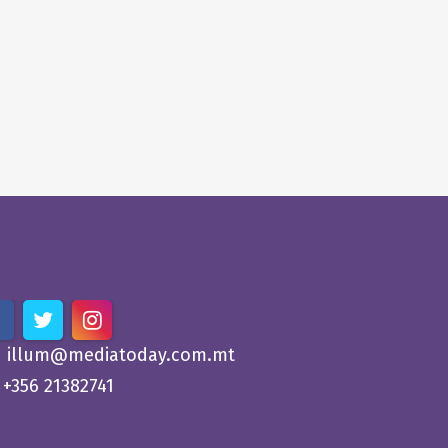
illum@mediatoday.com.mt
+356 21382741