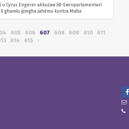
 u Cyrus Engerer akkużaw lill-Ewroparlamentari
i li għamlu ġimgħa jaħdmu kontra Malta
04
605
606
607
608
609
610
611
613
614
615