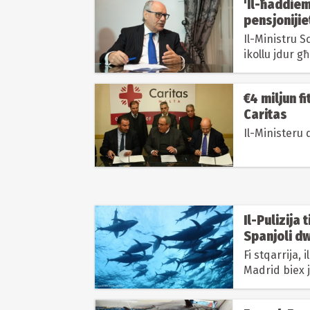
'Il-ħaddiema
pensjonijie
Il-Ministru S
ikollu jdur g
€4 miljun fi
Caritas
Il-Ministeru q
Il-Pulizija
Spanjoli dw
Fi stqarrija, 
Madrid biex j