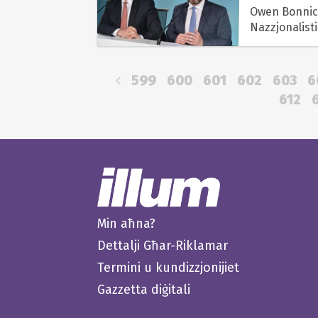
Owen Bonnici
Nazzjonalist
599
600
601
602
603
6
612
Min aħna?
Dettalji Għar-Riklamar
Termini u kundizzjonijiet
Gazzetta diġitali