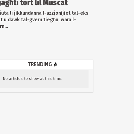
jagħti tort lil Muscat
fjuta li jikkundanna l-azzjonijiet tal-eks
 u dawk tal-gvern tiegħu, wara l-
rn...
TRENDING