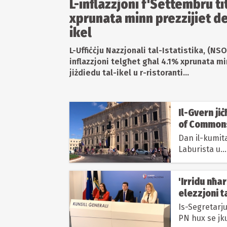
L-inflazzjoni f'Settembru ti
xprunata minn prezzijiet de
ikel
L-Uffiċċju Nazzjonali tal-Istatistika, (NS
inflazzjoni telgħet għal 4.1% xprunata m
jiżdiedu tal-ikel u r-ristoranti...
Il-Gvern ji
of Common
Dan il-kumita
Laburista u...
'Irridu nħa
elezzjoni t
Is-Segretarju
PN hux se jku