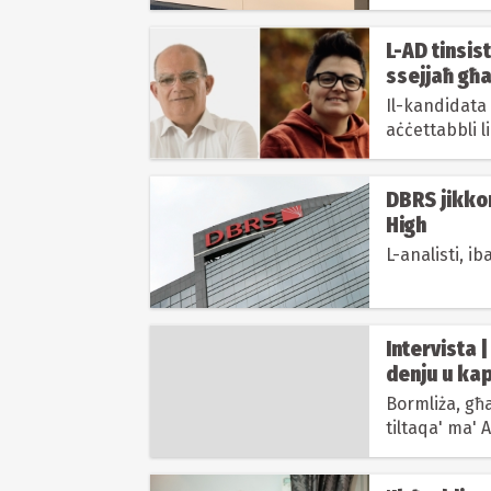
L-AD tinsist
ssejjaħ għa
Il-kandidata
aċċettabbli l
Cassola jitlob
DBRS jikkon
High
L-analisti, ib
Intervista 
denju u ka
Bormliża, għa
tiltaqa' ma' 