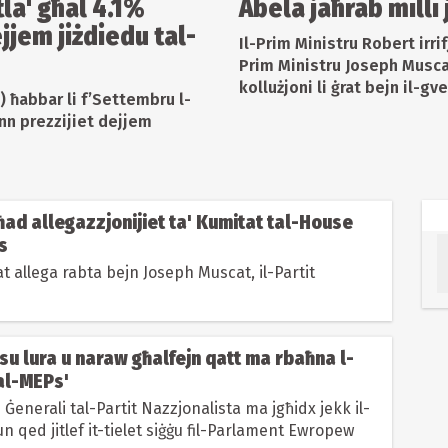
tla' għal 4.1%
Abela jaħrab milli 
jjem jiżdiedu tal-
Il-Prim Ministru Robert irri
Prim Ministru Joseph Muscat
kollużjoni li ġrat bejn il-gve
O) ħabbar li f’Settembru l-
inn prezzijiet dejjem
ċħad allegazzjonijiet ta' Kumitat tal-House
s
t allega rabta bejn Joseph Muscat, il-Partit
rsu lura u naraw għalfejn qatt ma rbaħna l-
al-MEPs'
 Ġenerali tal-Partit Nazzjonalista ma jgħidx jekk il-
n qed jitlef it-tielet siġġu fil-Parlament Ewropew