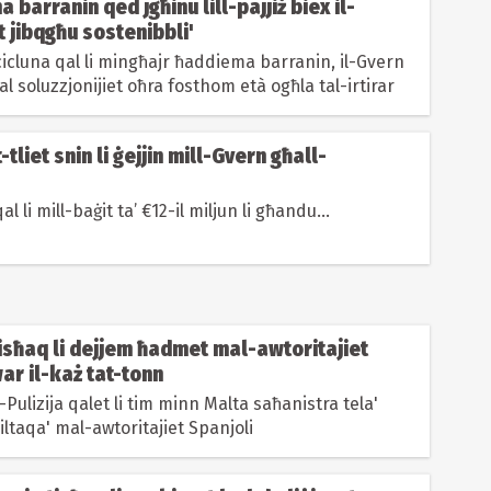
 barranin qed jgħinu lill-pajjiż biex il-
t jibqgħu sostenibbli'
cicluna qal li mingħajr ħaddiema barranin, il-Gvern
ħal soluzzjonijiet oħra fosthom età ogħla tal-irtirar
t-tliet snin li ġejjin mill-Gvern għall-
al li mill-baġit ta’ €12-il miljun li għandu...
 tisħaq li dejjem ħadmet mal-awtoritajiet
ar il-każ tat-tonn
il-Pulizija qalet li tim minn Malta saħanistra tela'
iltaqa' mal-awtoritajiet Spanjoli