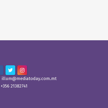
illum@mediatoday.com.mt
+356 21382741