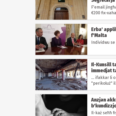
Segretarja
F'email jingħ
€200 fix-xahar
Erba' appli
f'Malta
Individwu se j
Il-Kunsill 
immedjat ta
... ifakkar li
"perikoluż" il
Anzjan akk
b'kundizzjo
Il-każ seħħ f