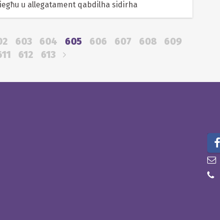
iegħu u allegatament qabdilha sidirha
02
603
604
605
606
607
608
609
611
612
613