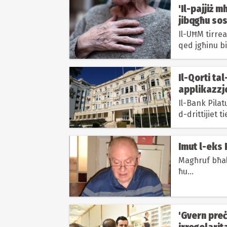
'Il-pajjiż m
jibqgħu sos
Il-UĦM tirrea
qed jgħinu bi
Il-Qorti ta
applikazzjo
Il-Bank Pilat
d-drittijiet t
Imut l-eks 
Magħruf bħal
ħu...
'Gvern preċ