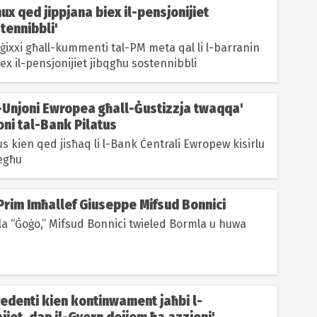
hux qed jippjana biex il-pensjonijiet
tennibbli'
ġixxi għall-kummenti tal-PM meta qal li l-barranin
ex il-pensjonijiet jibqgħu sostennibbli
l-Unjoni Ewropea għall-Ġustizzja twaqqa'
ni tal-Bank Pilatus
us kien qed jisħaq li l-Bank Ċentrali Ewropew kisirlu
iegħu
Prim Imħallef Giuseppe Mifsud Bonnici
a “Ġoġo,” Mifsud Bonnici twieled Bormla u huwa
edenti kien kontinwament jaħbi l-