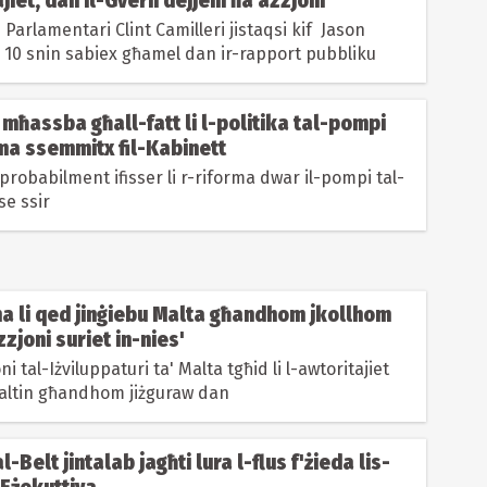
ajiet, dan il-Gvern dejjem ħa azzjoni'
 Parlamentari Clint Camilleri jistaqsi kif Jason
 10 snin sabiex għamel dan ir-rapport pubbliku
 mħassba għall-fatt li l-politika tal-pompi
ma ssemmitx fil-Kabinett
 probabilment ifisser li r-riforma dwar il-pompi tal-
se ssir
ma li qed jinġiebu Malta għandhom jkollhom
joni suriet in-nies'
i tal-Iżviluppaturi ta' Malta tgħid li l-awtoritajiet
Maltin għandhom jiżguraw dan
al-Belt jintalab jagħti lura l-flus f'żieda lis-