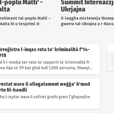
l-poplu Malti' -
Summit Internazzjon
alta
Ukrjajna
sentiment tal-poplu Malti –
Il-laqgħa mistennija tkompli 
alta hi u tesprimi d-
gwerra tal-Ukrajna u r-Russ
tirreġistra l-inqas rata ta' kriminalitá f'14-
2018
l li l-medja tar-rata ta’ rapporti ta’ kriminalità fl-
a hija ta’ 59 każ għal kull 1,000 persuna, filwaqt...
restat wara li allegatament weġġa' b'mod
rtu fil-bandli
a l-isptar wara li sofriet ġrieħi gravi f’għajnejha