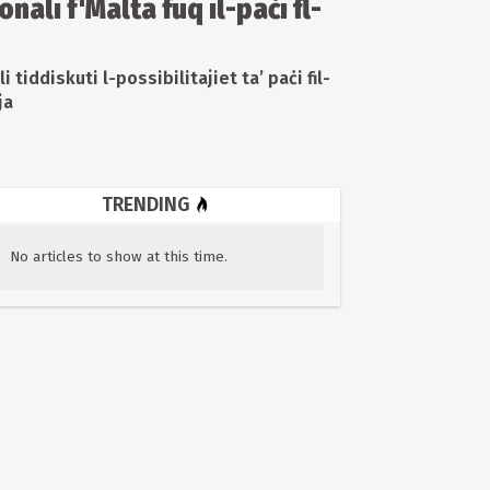
ali f'Malta fuq il-paċi fl-
tiddiskuti l-possibilitajiet ta’ paċi fil-
ja
TRENDING