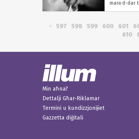
mara d-dar t
597
598
599
600
601
6
610
Min aħna?
Dettalji Għar-Riklamar
Termini u kundizzjonijiet
Gazzetta diġitali