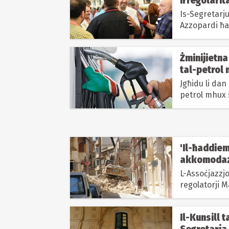
irregolarit
Is-Segretarju
Azzopardi ħa
Żminijietna
tal-petrol 
Jgħidu li dan
petrol mhux 
'Il-ħaddie
akkomodazz
L-Assoċjazzjon
regolatorji 
Il-Kunsill t