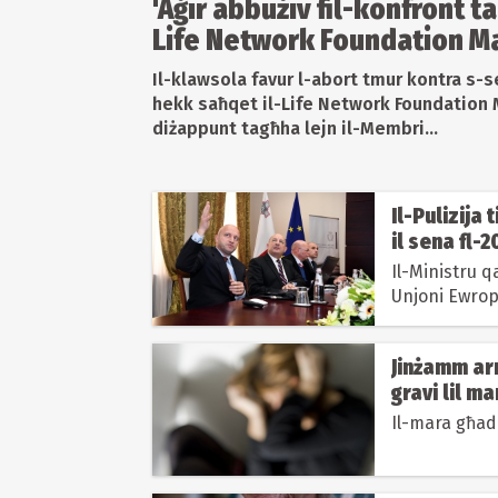
'Aġir abbużiv fil-konfront ta
Life Network Foundation M
Il-klawsola favur l-abort tmur kontra s-
hekk saħqet il-Life Network Foundation M
diżappunt tagħha lejn il-Membri...
Il-Pulizija 
il sena fl-
Il-Ministru qa
Unjoni Ewrope
Jinżamm ar
gravi lil ma
Il-mara għadh