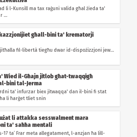
 Eżekuttiva
ad li l-Kunsill ma tax raġuni valida għal żieda ta'
 ...
kazzjonijiet għall-bini ta' krematorji
itħalla fil-libertà tiegħu dwar id-dispożizzjoni jew...
ta' Wied il-Għajn jitlob għat-twaqqigħ
l-bini tal-Jerma
 ordni ta' infurzar biex jitwaqqa' dan il-bini fi stat
ha li ħarġet tliet snin
użat li attakka sesswalment mara
ni ta' saħħa mentali
is-17 ta’ Frar meta allegatament, l-anzjan ħa lill-