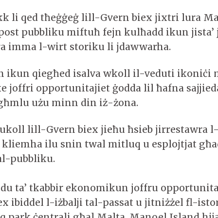
k li qed tħeġġeġ lill-Gvern biex jixtri lura M
f’post pubbliku miftuħ fejn kulħadd ikun jista
ra imma l-wirt storiku li jdawwarha.
an ikun qiegħed isalva wkoll il-veduti ikoniċi
e joffri opportunitajiet ġodda lil ħafna sajjied
jagħmlu użu minn din iż-żona.
ukoll lill-Gvern biex jieħu ħsieb jirrestawra
fi kliemha ilu snin twal mitluq u esplojtjat għ
al-pubbliku.
odu ta’ tkabbir ekonomikun joffru opportunitaj
x ibiddel l-iżbalji tal-passat u jitniżżel fl-isto
oq park ċentrali għal Malta. Manoel Island hij