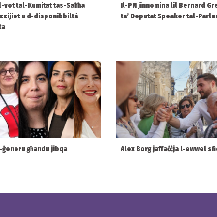
 l-vot tal-Kumitat tas-Saħħa
Il-PN jinnomina lil Bernard Gr
ezzijiet u d-disponibbiltà
ta’ Deputat Speaker tal-Parl
ta
l-ġeneru għandu jibqa
Alex Borg jaffaċċja l-ewwel sfi