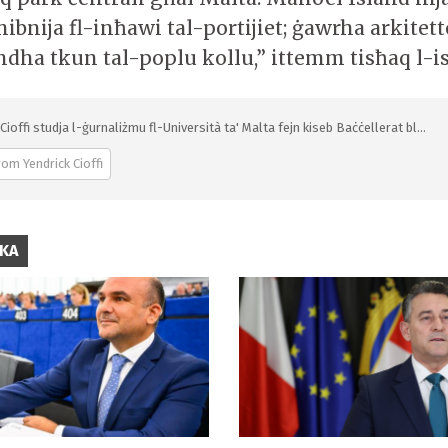
bnija fl-inħawi tal-portijiet; ġawrha arkitet
dha tkun tal-poplu kollu,” ittemm tisħaq l-is
Cioffi studja l-ġurnaliżmu fl-Università ta' Malta fejn kiseb Baċċellerat bl...
om Yendrick Cioffi
IKA