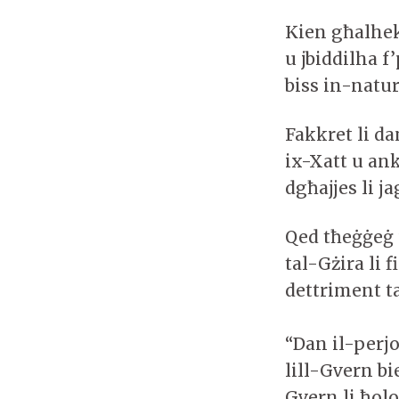
Kien għalhek
u jbiddilha 
biss in-natu
Fakkret li d
ix-Xatt u ank
dgħajjes li 
Qed tħeġġeġ 
tal-Gżira li 
dettriment t
“Dan il-perj
lill-Gvern bie
Gvern li ħol