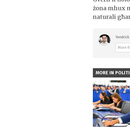
żona mhux mi
naturali għan
Yendrick 
More fr
MORE IN POLIT