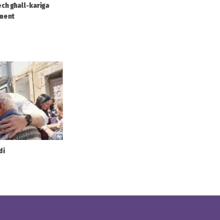
ech għall-kariga
ament
di