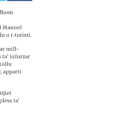
ndhom
id Manoel
u u t-turisti.
tar mill-
ta’ infurzar
kollu
, apparti
ijiet
pless ta’