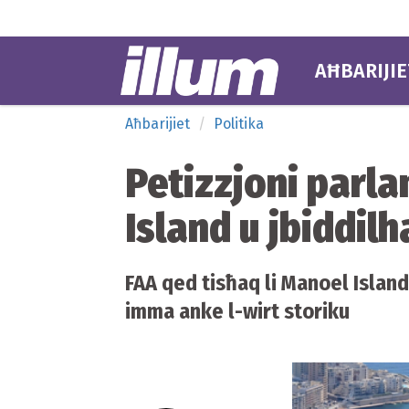
AĦBARIJIE
Aħbarijiet
Politika
Petizzjoni parla
Island u jbiddilh
FAA qed tisħaq li Manoel Island
imma anke l-wirt storiku