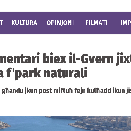
T
KULTURA
OPINJONI
FILMATI
IMP
mentari biex il-Gvern jix
a f'park naturali
 għandu jkun post miftuħ fejn kulħadd ikun ji