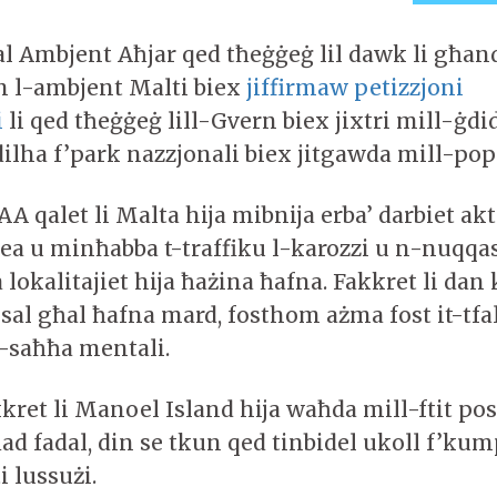
l Ambjent Aħjar qed tħeġġeġ lil dawk li għa
 l-ambjent Malti biex
jiffirmaw petizzjoni
i
li qed tħeġġeġ lill-Gvern biex jixtri mill-ġd
dilha f’park nazzjonali biex jitgawda mill-popl
 FAA qalet li Malta hija mibnija erba’ darbiet ak
a u minħabba t-traffiku l-karozzi u n-nuqqas 
a lokalitajiet hija ħażina ħafna. Fakkret li dan 
sal għal ħafna mard, fosthom ażma fost it-tfal
s-saħħa mentali.
kkret li Manoel Island hija waħda mill-ftit post
ad fadal, din se tkun qed tinbidel ukoll f’kum
 lussużi.