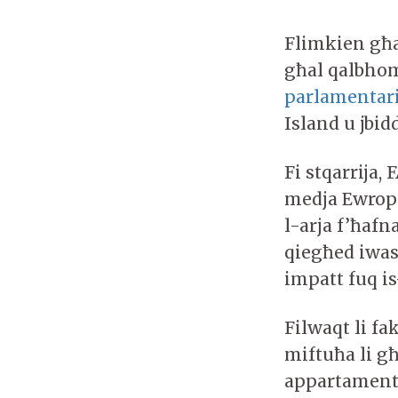
Flimkien għa
għal qalbhom
parlamentar
Island u jbid
Fi stqarrija,
medja Ewrope
l-arja f’ħafn
qiegħed iwas
impatt fuq i
Filwaqt li fa
miftuħa li għ
appartamenti