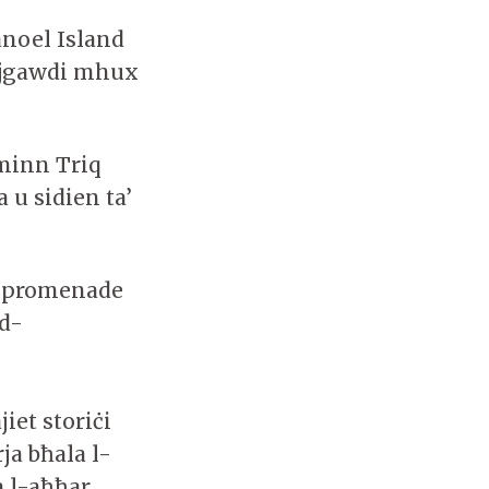
anoel Island
’ jgawdi mhux
 minn Triq
a u sidien ta’
 l-promenade
ad-
iet storiċi
rja bħala l-
a l-aħħar