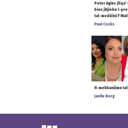
Peter Agius jilqa'
biex jitjiebu l-pr
tal-mediċini f'Mal
Paul Cocks
Il-mekkaniżmu ta
Jaelle Borg