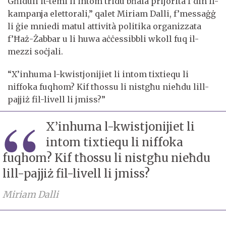
Għiduli it-temi li intom tridu bħala prijorità f’din il-
kampanja elettorali,” qalet Miriam Dalli, f’messaġġ
li ġie mniedi matul attività politika organizzata
f’Ħaż-Żabbar u li huwa aċċessibbli wkoll fuq il-
mezzi soċjali.
“X’inhuma l-kwistjonijiet li intom tixtiequ li
niffoka fuqhom? Kif tħossu li nistgħu nieħdu lill-
pajjiż fil-livell li jmiss?”
X’inhuma l-kwistjonijiet li
intom tixtiequ li niffoka
fuqhom? Kif tħossu li nistgħu nieħdu
lill-pajjiż fil-livell li jmiss?
Miriam Dalli