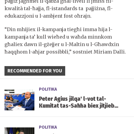
pajjiż jagħmel il-qabża għal-livell li jmiss fil-
kwalità tal-ħajja, fl-istandards ta pajjiżna, fl-
edukazzjoni u l-ambjent fost oħrajn.
“Din mhijiex il-kampanja tiegħi imma hija l-
kampanja ta’ kull wieħed u waħda minnkom
għaliex dawn il-gżejjer u l-Maltin u l-Għawdxin
ħaqqhom l-aħjar possibbli,” sostniet Miriam Dalli.
RECOMMENDED FOR YOU
POLITIKA
Peter Agius jilqa' l-vot tal-
Kumitat tas-Saħħa biex jitjiebu
l-prezzijiet u d-disponibbiltà
tal-mediċini f'Malta
POLITIKA