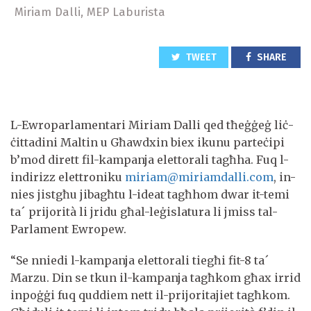
Miriam Dalli, MEP Laburista
TWEET
SHARE
L-Ewroparlamentari Miriam Dalli qed tħeġġeġ liċ-
ċittadini Maltin u Għawdxin biex ikunu parteċipi
b’mod dirett fil-kampanja elettorali tagħha. Fuq l-
indirizz elettroniku
miriam@miriamdalli.com
, in-
nies jistgħu jibagħtu l-ideat tagħhom dwar it-temi
ta´ prijorità li jridu għal-leġislatura li jmiss tal-
Parlament Ewropew.
“Se nniedi l-kampanja elettorali tiegħi fit-8 ta´
Marzu. Din se tkun il-kampanja tagħkom għax irrid
inpoġġi fuq quddiem nett il-prijoritajiet tagħkom.