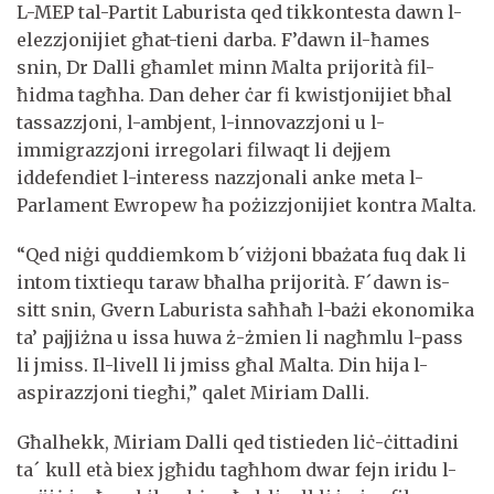
L-MEP tal-Partit Laburista qed tikkontesta dawn l-
elezzjonijiet għat-tieni darba. F’dawn il-ħames
snin, Dr Dalli għamlet minn Malta prijorità fil-
ħidma tagħha. Dan deher ċar fi kwistjonijiet bħal
tassazzjoni, l-ambjent, l-innovazzjoni u l-
immigrazzjoni irregolari filwaqt li dejjem
iddefendiet l-interess nazzjonali anke meta l-
Parlament Ewropew ħa pożizzjonijiet kontra Malta.
“Qed niġi quddiemkom b´viżjoni bbażata fuq dak li
intom tixtiequ taraw bħalha prijorità. F´dawn is-
sitt snin, Gvern Laburista saħħaħ l-bażi ekonomika
ta’ pajjiżna u issa huwa ż-żmien li nagħmlu l-pass
li jmiss. Il-livell li jmiss għal Malta. Din hija l-
aspirazzjoni tiegħi,” qalet Miriam Dalli.
Għalhekk, Miriam Dalli qed tistieden liċ-ċittadini
ta´ kull età biex jgħidu tagħhom dwar fejn iridu l-