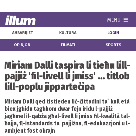
MENU
Navi
AĦBARIJIET
KULTURA
LOGIN
OPINJONI
FILMATI
SPORTS
Miriam Dalli taspira li tieħu lill-
pajjiż 'fil-livell li jmiss' ... titlob
lill-poplu jipparteċipa
Miriam Dalli qed tistieden liċ-ċittadini ta´ kull età
biex jgħidu tagħhom dwar fejn iridu l-pajjiż
jagħmel il-qabża għal-livell li jmiss fil-kwalità tal-
ħajja, fl-istandards ta pajjiżna, fl-edukazzjoni u l-
ambjent fost oħrajn