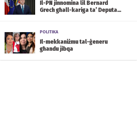
Il-PN jinnomina lil Bernard
Grech għall-kariga ta’ Deputat
Speaker tal-Parlament
POLITIKA
Il-mekkaniżmu tal-ġeneru
għandu jibqa