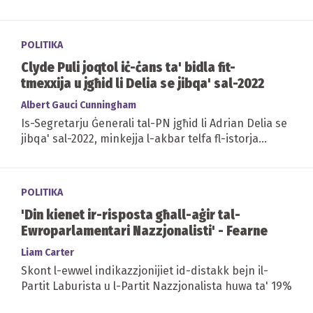
POLITIKA
Clyde Puli joqtol iċ-ċans ta' bidla fit-
tmexxija u jgħid li Delia se jibqa' sal-2022
Albert Gauci Cunningham
Is-Segretarju Ġenerali tal-PN jgħid li Adrian Delia se
jibqa' sal-2022, minkejja l-akbar telfa fl-istorja
politika
POLITIKA
'Din kienet ir-risposta għall-aġir tal-
Ewroparlamentari Nazzjonalisti' - Fearne
Liam Carter
Skont l-ewwel indikazzjonijiet id-distakk bejn il-
Partit Laburista u l-Partit Nazzjonalista huwa ta' 19%