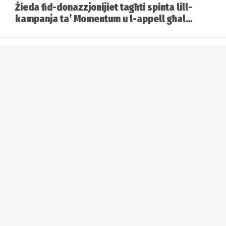
Żieda fid-donazzjonijiet tagħti spinta lill-
kampanja ta’ Momentum u l-appell għal
alternattiva ġdida
Kastilja vs Ħal Lija: Battalja ta’ viżjonijiet
bejn Abela u Borg
Analiżi tal-ewwel ġimgħa tal-kampanja
elettorali
Il-Labour ħareġ jiġri fil-kampanja. Imma
jaqbillu?
Karikatura: 3 ta' Mejju 2026