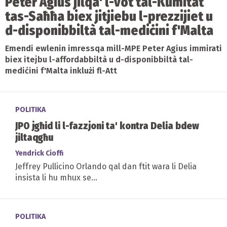
Peter Agius jilqa' l-vot tal-Kumitat
tas-Saħħa biex jitjiebu l-prezzijiet u
d-disponibbiltà tal-mediċini f'Malta
Emendi ewlenin imressqa mill-MPE Peter Agius immirati
biex itejbu l-affordabbiltà u d-disponibbiltà tal-
mediċini f'Malta inklużi fl-Att
POLITIKA
JPO jgħid li l-fazzjoni ta' kontra Delia bdew
jiltaqgħu
Yendrick Cioffi
Jeffrey Pullicino Orlando qal dan ftit wara li Delia
insista li hu mhux se...
POLITIKA