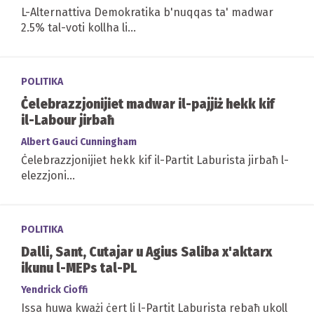
L-Alternattiva Demokratika b'nuqqas ta' madwar
2.5% tal-voti kollha li...
POLITIKA
Ċelebrazzjonijiet madwar il-pajjiż hekk kif
il-Labour jirbaħ
Albert Gauci Cunningham
Ċelebrazzjonijiet hekk kif il-Partit Laburista jirbaħ l-
elezzjoni...
POLITIKA
Dalli, Sant, Cutajar u Agius Saliba x'aktarx
ikunu l-MEPs tal-PL
Yendrick Cioffi
Issa huwa kważi ċert li l-Partit Laburista rebaħ ukoll