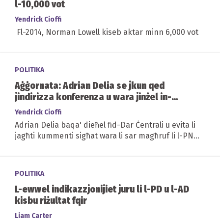
l-10,000 vot
Yendrick Cioffi
Fl-2014, Norman Lowell kiseb aktar minn 6,000 vot
POLITIKA
Aġġornata: Adrian Delia se jkun qed
jindirizza konferenza u wara jinżel in-
Naxxar
Yendrick Cioffi
Adrian Delia baqa' dieħel fid-Dar Ċentrali u evita li
jagħti kummenti sigħat wara li sar magħruf li l-PN
tilef b'distakk kbir
POLITIKA
L-ewwel indikazzjonijiet juru li l-PD u l-AD
kisbu riżultat fqir
Liam Carter