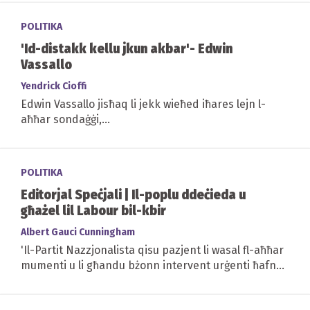
POLITIKA
'Id-distakk kellu jkun akbar'- Edwin
Vassallo
Yendrick Cioffi
Edwin Vassallo jisħaq li jekk wieħed iħares lejn l-
aħħar sondaġġi,...
POLITIKA
Editorjal Speċjali | Il-poplu ddeċieda u
għażel lil Labour bil-kbir
Albert Gauci Cunningham
'Il-Partit Nazzjonalista qisu pazjent li wasal fl-aħħar
mumenti u li għandu bżonn intervent urġenti ħafna.
Intervent li se jweġġa u li fih se...