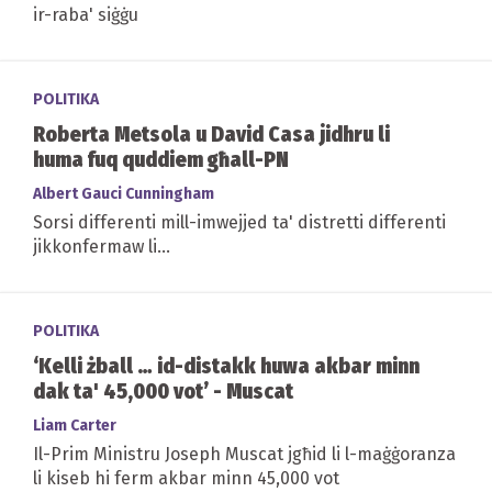
ir-raba' siġġu
POLITIKA
Roberta Metsola u David Casa jidhru li
huma fuq quddiem għall-PN
Albert Gauci Cunningham
Sorsi differenti mill-imwejjed ta' distretti differenti
jikkonfermaw li...
POLITIKA
‘Kelli żball … id-distakk huwa akbar minn
dak ta' 45,000 vot’ - Muscat
Liam Carter
Il-Prim Ministru Joseph Muscat jgħid li l-maġġoranza
li kiseb hi ferm akbar minn 45,000 vot