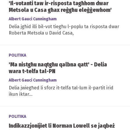
'Il-votanti taw ir-risposta tagħhom dwar
Metsola u Casa għax reġgħu eleġġewhom'
Albert Gauci Cunningham
Delia jgħid illi bil-vot tiegħu l-poplu ta risposta dwar
Roberta Metsola u David Casa,
POLITIKA
'Ma nistgħu naqtgħu qalbna qatt' - Delia
wara t-telfa tal-PN
Albert Gauci Cunningham
Delia jwiegħed li sforz it-telfa tal-lum il-partit irid
ikun iktar...
POLITIKA
Indikazzjonijiet li Norman Lowell se jaqbeż