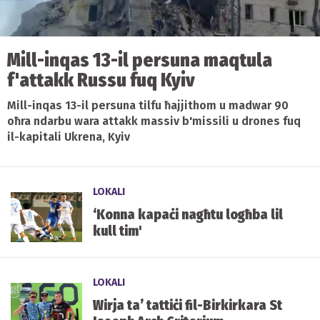
Mill-inqas 13-il persuna maqtula
f'attakk Russu fuq Kyiv
Mill-inqas 13-il persuna tilfu ħajjithom u madwar 90
oħra ndarbu wara attakk massiv b'missili u drones fuq
il-kapitali Ukrena, Kyiv
LOKALI
‘Konna kapaċi nagħtu logħba lil
kull tim'
LOKALI
Wirja ta’ tattiċi fil-Birkirkara St