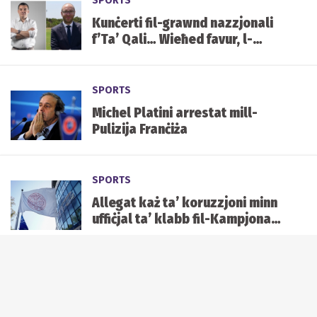
SPORTS
Kunċerti fil-grawnd nazzjonali
f’Ta’ Qali… Wieħed favur, l-
ieħor kontra
SPORTS
Michel Platini arrestat mill-
Pulizija Franċiża
SPORTS
Allegat każ ta’ koruzzjoni minn
uffiċjal ta’ klabb fil-Kampjonat
Premier: Il-pulizija u l-MFA
jinvestigaw
SPORTS
Għadma iebsa għal Malta:
Isimha jitla' mal-Moldova u l-