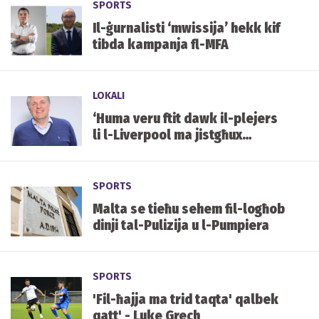
SPORTS
Il-ġurnalisti ‘mwissija’ hekk kif
tibda kampanja fl-MFA
LOKALI
‘Huma veru ftit dawk il-plejers
li l-Liverpool ma jistgħux
jakkwistaw’ - Molby
SPORTS
Malta se tieħu sehem fil-logħob
dinji tal-Pulizija u l-Pumpiera
SPORTS
'Fil-ħajja ma trid taqta' qalbek
qatt' - Luke Grech