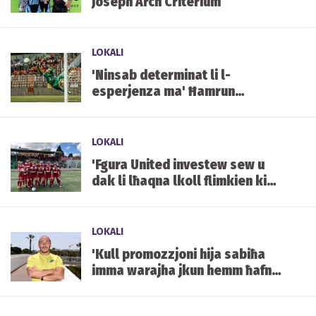
Joseph Arch Criterium
LOKALI
'Ninsab determinat li l-
esperjenza ma' Ħamrun
Spartans ħa tkompli tgħolli l-
livell'
LOKALI
'Fgura United investew sew u
dak li lħaqna lkoll flimkien kien
suċċess għall-klabb'
LOKALI
'Kull promozzjoni hija sabiħa
imma warajha jkun hemm ħafna
xogħol, pjanar u sagrifiċċji'