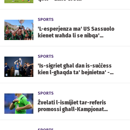
SPORTS
'L-esperjenza ma' US Sassuolo
kienet waħda li se nibqa'
niftakar tul ħajti' - Haley
Bugeja
SPORTS
'Is-sigriet għal dan is-suċċess
kien l-għaqda ta' bejnietna' -
Daniel Sant
SPORTS
Żvelati l-ismijiet tar-referis
promossi għall-Kampjonat
Premier