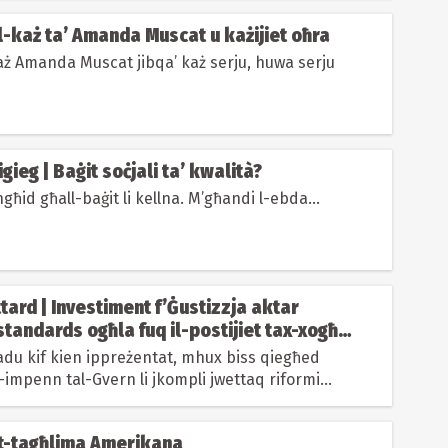
 Il-każ ta’ Amanda Muscat u każijiet oħra
-każ Amanda Muscat jibqa’ każ serju, huwa serju
gieg | Baġit soċjali ta’ kwalità?
ngħid għall-baġit li kellna. M’għandi l-ebda...
tard | Investiment f’Ġustizzja aktar
 standards ogħla fuq il-postijiet tax-xogħol
zjoni
għadu kif kien ippreżentat, mhux biss qiegħed
l-impenn tal-Gvern li jkompli jwettaq riformi
-Settur...
 It-tagħlima Amerikana