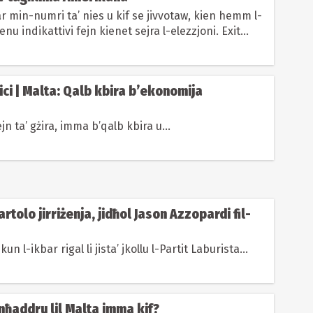
tar min-numri ta’ nies u kif se jivvotaw, kien hemm l-
kienu indikattivi fejn kienet sejra l-elezzjoni. Exit
..
ci | Malta: Qalb kbira b’ekonomija
n ta’ gżira, imma b’qalb kbira u...
rtolo jirriżenja, jidħol Jason Azzopardi fil-
kun l-ikbar rigal li jista’ jkollu l-Partit Laburista...
 Inħaddru lil Malta imma kif?