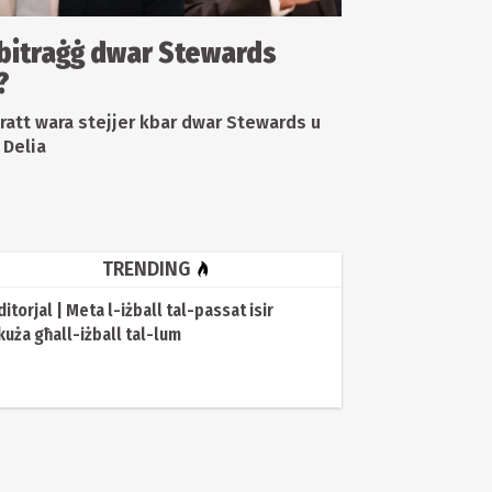
rbitraġġ dwar Stewards
?
ratt wara stejjer kbar dwar Stewards u
n Delia
TRENDING
ditorjal | Meta l-iżball tal-passat isir
kuża għall-iżball tal-lum