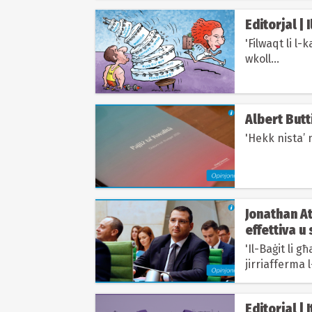
Editorjal |
'Filwaqt li l
wkoll...
Albert Butti
'Hekk nista’ 
Jonathan At
effettiva u
u l-kostruz
'Il-Baġit li 
jirriafferma 
sinifikanti fis
Editorjal |