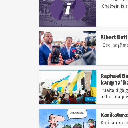
'Għalxejn isi
Albert Butti
“Qed nagħmel 
Raphael Bo
kamp ta’ ba
"Malta diġà g
aktar tnaqqis 
Karikatura:
Karikatura m