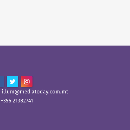
illum@mediatoday.com.mt
+356 21382741