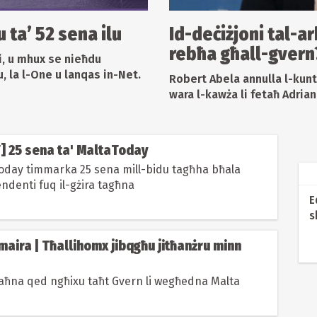
u ta’ 52 sena ilu
Id-deċiżjoni tal-a
rebħa għall-gvern
i, u mhux se nieħdu
u, la l-One u lanqas in-Net.
Robert Abela annulla l-kunt
wara l-kawża li fetaħ Adria
] 25 sena ta' MaltaToday
Today timmarka 25 sena mill-bidu tagħha bħala
ndenti fuq il-gżira tagħna
E
s
maira | Tħallihomx jibqgħu jitħanżru minn
 aħna qed ngħixu taħt Gvern li wegħedna Malta