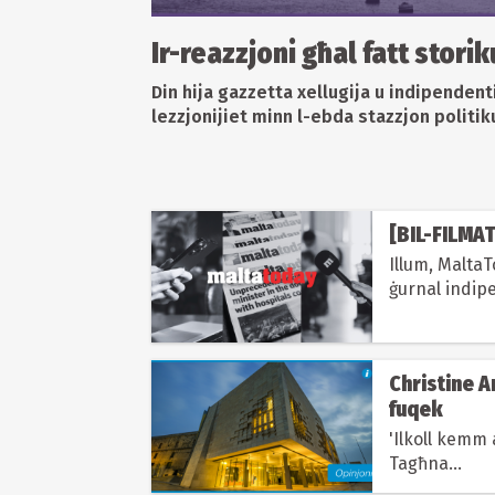
Ir-reazzjoni għal fatt storik
Din hija gazzetta xellugija u indipendent
lezzjonijiet minn l-ebda stazzjon politik
[BIL-FILMAT
Illum, Malta
ġurnal indipe
Christine A
fuqek
'Ilkoll kemm
Tagħna...