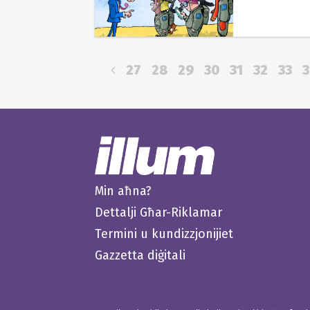
27
28
29
30
31
32
33
Min aħna?
Dettalji Għar-Riklamar
Termini u kundizzjonijiet
Gazzetta diġitali