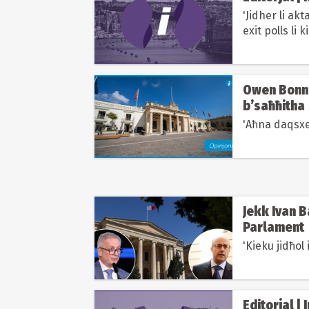
'Jidher li ak
exit polls li 
polls li kienu.
Owen Bonni
b’saħħitha
'Aħna daqsxej
Jekk Ivan Ba
Parlament
'Kieku jidħol i
Editorjal |