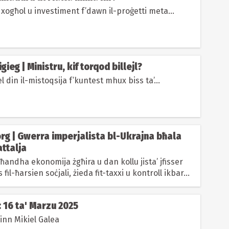
r xogħol u investiment f’dawn il-proġetti meta...
gieg | Ministru, kif torqod billejl?
din il-mistoqsija f’kuntest mhux biss ta’...
rg | Gwerra imperjalista bl-Ukrajna bħala
ttalja
ħandha ekonomija żgħira u dan kollu jista’ jfisser
fil-ħarsien soċjali, żieda fit-taxxi u kontroll ikbar...
 16 ta' Marzu 2025
inn Mikiel Galea