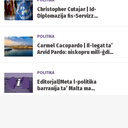
POLITIKA
Christopher Cutajar | Id-
Diplomazija fis-Servizz
Pubbliku
POLITIKA
Carmel Cacopardo | Il-legat ta’
Arvid Pardo: niskopru mill-ġdid
il-vokazzjoni marittima
POLITIKA
Editorjal|Meta l-politika
barranija ta’ Malta ma
jagħmilhiex il-gvern
POLITIKA
Editorjal | Opportunità ta’
riforma f’din il-leġiżlatura l-