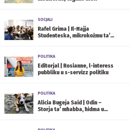
SOCJALI
Rafel Grima | Il-Ħajja
Studenteska, mikrokożmu ta’
ġenn?
POLITIKA
Editorjal | Rosianne, l-interess
pubbliku u s-servizz politiku
POLITIKA
Alicia Bugeja Said | Odin –
Storja ta’ mħabba, ħidma u
kuraġġ għal kulħadd