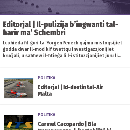
Editorjal | Il-pulizija b’ingwanti tal-
ħarir ma’ Schembri
Ix-xhieda fil-ġuri ta’ Yorgen Fenech qajmu mistoqsijiet
ġodda dwar il-mod kif twettqu investigazzjonijiet
kruċjali, u saħħew il-ħtieġa li l-istituzzjonijiet juru li...
POLITIKA
Editorjal | Id-destin tal-Air
Malta
POLITIKA
Carmel Cacopardo | Bla