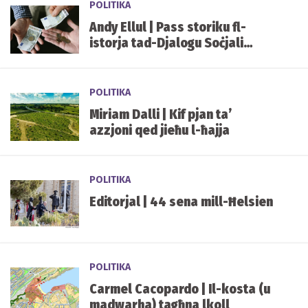
POLITIKA
Andy Ellul | Pass storiku fl-
istorja tad-Djalogu Soċjali
f’pajjiżna
POLITIKA
Miriam Dalli | Kif pjan ta’
azzjoni qed jieħu l-ħajja
POLITIKA
Editorjal | 44 sena mill-Ħelsien
POLITIKA
Carmel Cacopardo | Il-kosta (u
madwarha) tagħna lkoll