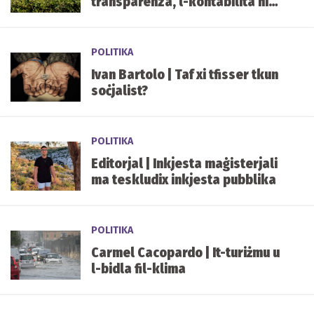
transparenza, l-kontabilità hi
mxekkla
POLITIKA
Ivan Bartolo | Taf xi tfisser tkun
soċjalist?
POLITIKA
Editorjal | Inkjesta maġisterjali
ma teskludix inkjesta pubblika
POLITIKA
Carmel Cacopardo | It-turiżmu u
l-bidla fil-klima