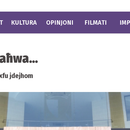
T
KULTURA
OPINJONI
FILMATI
IMP
ġ aħwa…
kxfu jdejhom