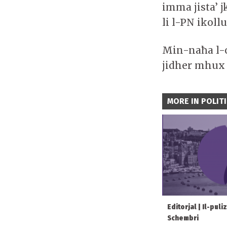
imma jista’ 
li l-PN ikoll
Min-naħa l-o
jidher mhux ċ
MORE IN POLIT
Editorjal | Il-puli
Schembri