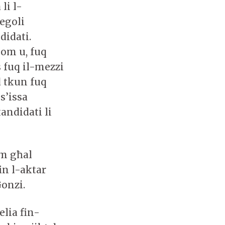
li l-
egoli
didati.
hom u, fuq
s fuq il-mezzi
d tkun fuq
s’issa
andidati li
om għal
in l-aktar
Gonzi.
elia fin-