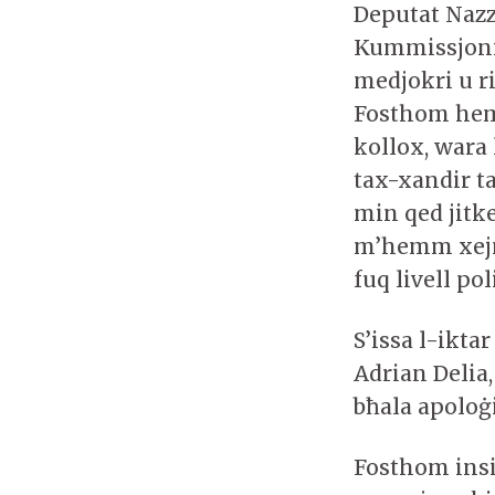
Deputat Nazz
Kummissjoni 
medjokri u ri
Fosthom hemm
kollox, wara 
tax-xandir t
min qed jitke
m’hemm xejn s
fuq livell po
S’issa l-ikt
Adrian Delia,
bħala apoloġ
Fosthom insib