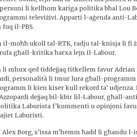
 persuni li kellhom kariga politika bħal Lou 
ogrammi televiżivi. Apparti l-aġenda anti-Lab
 fuq il-PBS.
 il-moħħ ukoll tal-RTK, radju tal-knisja li fi
ufa għall-kritika ħarxa lejn il-Labour.
 li mhux qed tiddejjaq titkellem favur Adrian
rdi, personalità li tmur lura għall-program
Programm li kien kiser kull rekord ta’ udjenz
Azzopardi dejjaq bil-kbir lil-Labour, għall-anti
politika Laburista f’kummenti u opinjoni favu
ajiet Laburisti.
 Alex Borg, s’issa m’hemm ħadd li għandu l-i