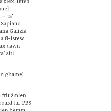
s biex jikteb
ħmel
 – ta’
. Sapiano
ana Galizia
a fl-istess
għax dawn
a’ siti
ien għamel
 ftit żmien
 board tal-PBS
i kien hemm