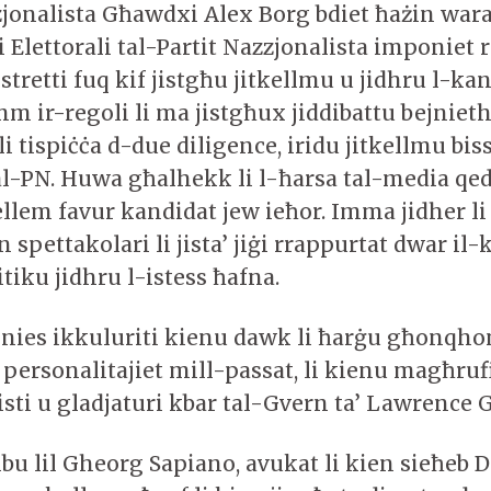
jonalista Għawdxi Alex Borg bdiet ħażin wara 
Elettorali tal-Partit Nazzjonalista imponiet r
stretti fuq kif jistgħu jitkellmu u jidhru l-kan
 ir-regoli li ma jistgħux jiddibattu bejniet
li tispiċċa d-due diligence, iridu jitkellmu bis
al-PN. Huwa għalhekk li l-ħarsa tal-media qe
llem favur kandidat jew ieħor. Imma jidher li 
pettakolari li jista’ jiġi rrappurtat dwar il-k
litiku jidhru l-istess ħafna.
ar nies ikkuluriti kienu dawk li ħarġu għonqh
 personalitajiet mill-passat, li kienu magħruf
isti u gladjaturi kbar tal-Gvern ta’ Lawrence 
u lil Gheorg Sapiano, avukat li kien sieħeb D