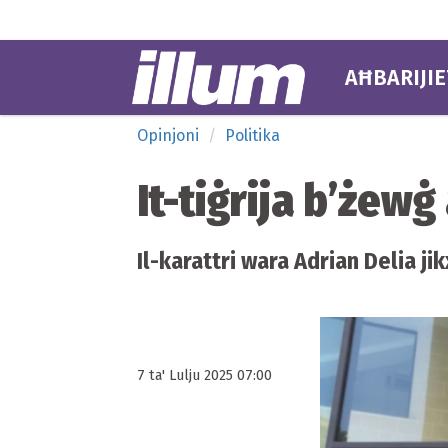
AĦBARIJIE
Opinjoni
Politika
It-tiġrija b’żew
Il-karattri wara Adrian Delia ji
7 ta' Lulju 2025 07:00