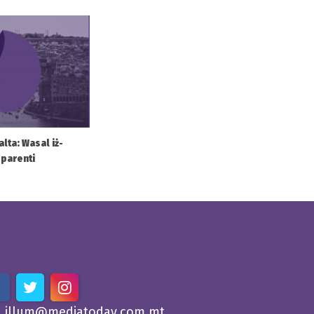
alta: Wasal iż-
sparenti
illum@mediatoday.com.mt