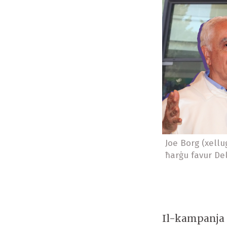
Joe Borg (xellu
ħarġu favur De
Il-kampanja 