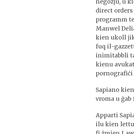
negozju, u ki
direct order
programm tel
Manwel Delia
kien ukoll j
fuq il-gazzet
inimitabbli 
kienu avukati 
pornografiċi
Sapiano kien
vroma u ġab f
Apparti Sapi
ilu kien lett
fi żmien Law