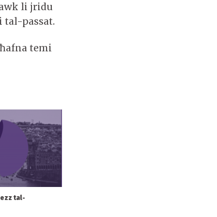
awk li jridu
i tal-passat.
 ħafna temi
rezz tal-