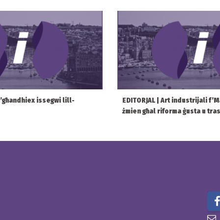
 m’għandhiex issegwi lill-
EDITORJAL | Art industrijali f’M
żmien għal riforma ġusta u tra