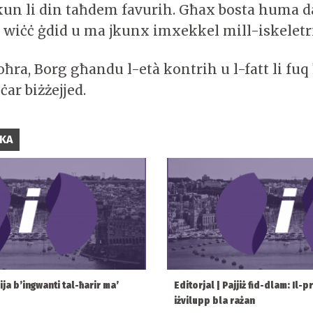
jkun li din taħdem favurih. Għax bosta huma d
u wiċċ ġdid u ma jkunx imxekkel mill-iskeletr
ħra, Borg għandu l-età kontrih u l-fatt li fuq
ar biżżejjed.
IKA
zija b’ingwanti tal-ħarir ma’
Editorjal | Pajjiż fid-dlam: Il-p
iżvilupp bla rażan