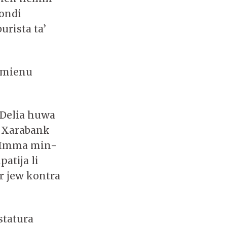
Bondi
urista ta’
 żmienu
 Delia huwa
m Xarabank
a. Imma min-
patija li
r jew kontra
statura