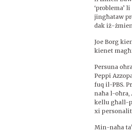
‘problema’ li
jingħataw pr
dak iż-żmien
Joe Borg kien
kienet magħr
Persuna oħra
Peppi Azzopa
fuq il-PBS. 
naħa l-oħra, 
kellu għall-
xi personalit
Min-naħa ta’