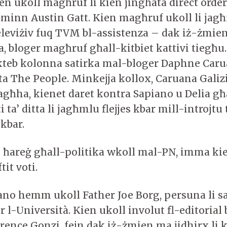
en ukoll magħruf li kien jingħata direct order
s minn Austin Gatt. Kien magħruf ukoll li jag
eviżiv fuq TVM bl-assistenza – dak iż-żmien
, bloger magħruf għall-kitbiet kattivi tiegħu
ikteb kolonna satirka mal-bloger Daphne Caru
ta The People. Minkejja kollox, Caruana Galizi
tagħha, kienet daret kontra Sapiano u Delia 
ta’ ditta li jagħmlu flejjes kbar mill-introjtu t
 kbar.
 ħareġ għall-politika wkoll mal-PN, imma k
tit voti.
ano hemm ukoll Father Joe Borg, persuna li sa
ur l-Università. Kien ukoll involut fl-editorial
rence Gonzi, fejn dak iż-żmien ma jidhirx l