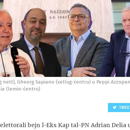
g nett), Gheorg Sapiano (xellug-ċentru) u Peppi Azzopar
lia (lemin-ċentru)
TWEE
elettorali bejn l-Eks Kap tal-PN Adrian Delia 