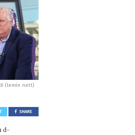
di (lemin nett)
T
SHARE
u d-