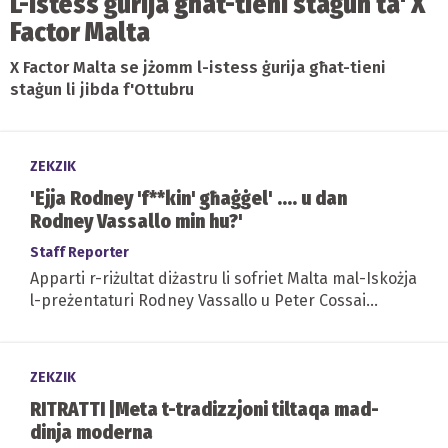
L-istess ġurija għat-tieni staġun ta' X
Factor Malta
X Factor Malta se jżomm l-istess ġurija għat-tieni
staġun li jibda f'Ottubru
ZEKZIK
'Ejja Rodney 'f**kin' għaġġel' .... u dan
Rodney Vassallo min hu?'
Staff Reporter
Apparti r-riżultat diżastru li sofriet Malta mal-Iskożja
l-preżentaturi Rodney Vassallo u Peter Cossai
jispiċċaw fuq il-midja barranija hekk kif qalgħu...
ZEKZIK
RITRATTI |Meta t-tradizzjoni tiltaqa mad-
dinja moderna