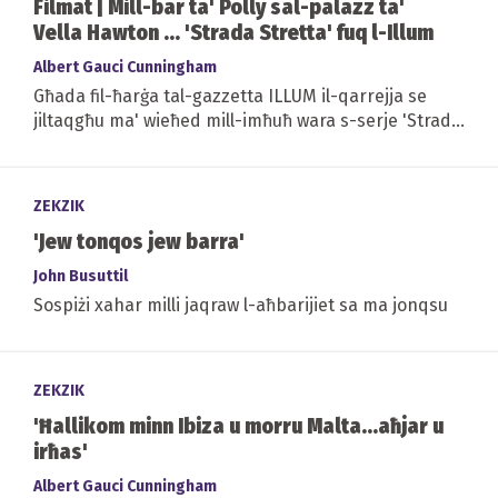
Filmat | Mill-bar ta' Polly sal-palazz ta'
Vella Hawton ... 'Strada Stretta' fuq l-Illum
Albert Gauci Cunningham
Għada fil-ħarġa tal-gazzetta ILLUM il-qarrejja se
jiltaqgħu ma' wieħed mill-imħuħ wara s-serje 'Strada
Stretta'
ZEKZIK
'Jew tonqos jew barra'
John Busuttil
Sospiżi xahar milli jaqraw l-aħbarijiet sa ma jonqsu
ZEKZIK
'Ħallikom minn Ibiza u morru Malta...aħjar u
irħas'
Albert Gauci Cunningham