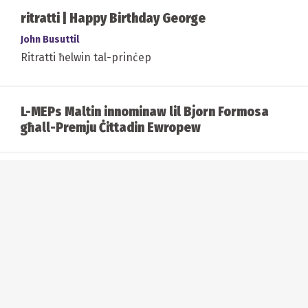
ritratti | Happy Birthday George
John Busuttil
Ritratti ħelwin tal-prinċep
L-MEPs Maltin innominaw lil Bjorn Formosa
għall-Premju Ċittadin Ewropew
Il-grupp Abba lura fix-xena wara 35 sena
mifrudin...
Xemx wisq sabiħa...u ma konniex neqsin
minnha matul Jannar