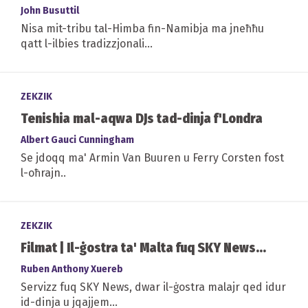
John Busuttil
Nisa mit-tribu tal-Himba fin-Namibja ma jneħħu
qatt l-ilbies tradizzjonali...
ZEKZIK
Tenishia mal-aqwa DJs tad-dinja f'Londra
Albert Gauci Cunningham
Se jdoqq ma' Armin Van Buuren u Ferry Corsten fost
l-oħrajn..
ZEKZIK
Filmat | Il-ġostra ta' Malta fuq SKY News...
Ruben Anthony Xuereb
Servizz fuq SKY News, dwar il-ġostra malajr qed idur
id-dinja u jqajjem...