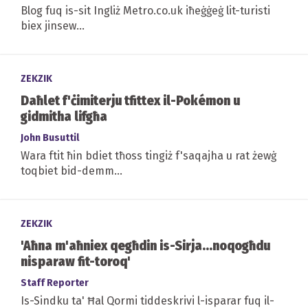
Blog fuq is-sit Ingliż Metro.co.uk iħeġġeġ lit-turisti
biex jinsew...
ZEKZIK
Daħlet f'ċimiterju tfittex il-Pokémon u
gidmitha lifgħa
John Busuttil
Wara ftit ħin bdiet tħoss tingiż f'saqajha u rat żewġ
toqbiet bid-demm...
ZEKZIK
'Aħna m'aħniex qegħdin is-Sirja...noqogħdu
nisparaw fit-toroq'
Staff Reporter
Is-Sindku ta' Ħal Qormi tiddeskrivi l-isparar fuq il-