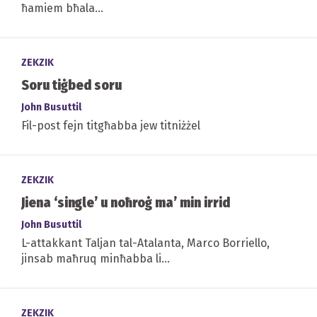
ħamiem bħala...
ZEKZIK
Soru tiġbed soru
John Busuttil
Fil-post fejn titgħabba jew titniżżel
ZEKZIK
Jiena ‘single’ u noħroġ ma’ min irrid
John Busuttil
L-attakkant Taljan tal-Atalanta, Marco Borriello,
jinsab maħruq minħabba li...
ZEKZIK