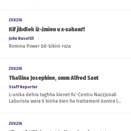
ZEKZIK
Kif jibdlek iż-żmien u x-xaħam!!
John Busuttil
Romina Power bil-bikini roża
ZEKZIK
Tħallina Josephine, omm Alfred Sant
Staff Reporter
L-unika dehra tagħha kienet fiċ-Ċentru Nazzjonali
Laburista wara li binha kien ħa trattament kontra l-
kanċer
ZEKZIK