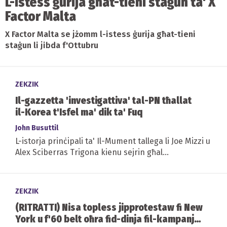
L-istess ġurija għat-tieni staġun ta' X
Factor Malta
X Factor Malta se jżomm l-istess ġurija għat-tieni
staġun li jibda f'Ottubru
ZEKZIK
Il-gazzetta 'investigattiva' tal-PN tħallat
il-Korea t'Isfel ma' dik ta' Fuq
John Busuttil
L-istorja prinċipali ta' Il-Mument tallega li Joe Mizzi u
Alex Sciberras Trigona kienu sejrin għal
festeġġjamenti tal-Korea ta' Fuq
ZEKZIK
(RITRATTI) Nisa topless jipprotestaw fi New
York u f'60 belt oħra fid-dinja fil-kampanja