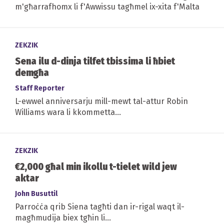
m'għarrafhomx li f'Awwissu tagħmel ix-xita f'Malta
ZEKZIK
Sena ilu d-dinja tilfet tbissima li ħbiet
demgħa
Staff Reporter
L-ewwel anniversarju mill-mewt tal-attur Robin
Williams wara li kkommetta...
ZEKZIK
€2,000 għal min ikollu t-tielet wild jew
aktar
John Busuttil
Parroċċa qrib Siena tagħti dan ir-rigal waqt il-
magħmudija biex tgħin li...