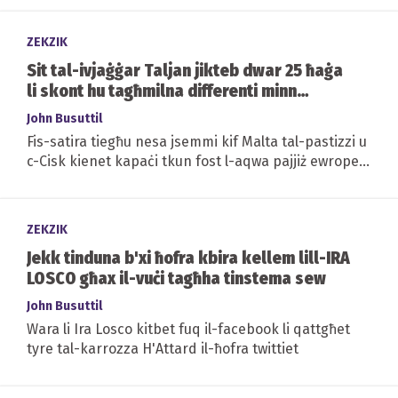
ZEKZIK
Sit tal-ivjaġġar Taljan jikteb dwar 25 ħaġa
li skont hu tagħmilna differenti minn
ħaddieħor
John Busuttil
Fis-satira tiegħu nesa jsemmi kif Malta tal-pastizzi u
c-Cisk kienet kapaċi tkun fost l-aqwa pajjiż ewropew
ekonomikament b'saħħtu u b-inqas...
ZEKZIK
Jekk tinduna b'xi ħofra kbira kellem lill-IRA
LOSCO għax il-vuċi tagħha tinstema sew
John Busuttil
Wara li Ira Losco kitbet fuq il-facebook li qattgħet
tyre tal-karrozza H'Attard il-ħofra twittiet