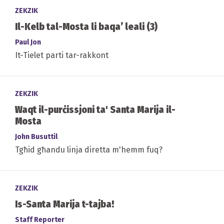
ZEKZIK
Il-Kelb tal-Mosta li baqa’ leali (3)
Paul Jon
It-Tielet parti tar-rakkont
ZEKZIK
Waqt il-purċissjoni ta' Santa Marija il-
Mosta
John Busuttil
Tgħid għandu linja diretta m'hemm fuq?
ZEKZIK
Is-Santa Marija t-tajba!
Staff Reporter