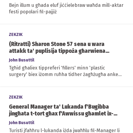
Bejn illum u għada eluf jiċċielebraw waħda mill-aktar
festi popolari fil-pajjiż
ZEKZIK
(Ritratti) Sharon Stone 57 sena u wara
attakk ta' puplisija tippoża għarwiena
f'magazine
John Busuttil
Tgħid għaliex tippreferi 'fillers' minn 'plastic
surgery' biex iżomm ruħha tidher żagħżugħa anke
wara li 14-il sena ilu kien taha...
ZEKZIK
General Manager ta' Lukanda f'Bugibba
jingħata t-tort għax f'Awwissu għamlet ix-
xita
John Busuttil
Turisti jfaħħru l-lukanda iżda jwaħħlu fil-Manager li