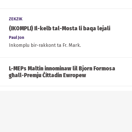
ZEKZIK
(IKOMPLI) Il-kelb tal-Mosta li baqa lejali
Paul Jon
Inkomplu bir-rakkont ta Fr. Mark.
L-MEPs Maltin innominaw lil Bjorn Formosa
għall-Premju Ċittadin Ewropew
Il-grupp Abba lura fix-xena wara 35 sena
mifrudin...
Xemx wisq sabiħa...u ma konniex neqsin