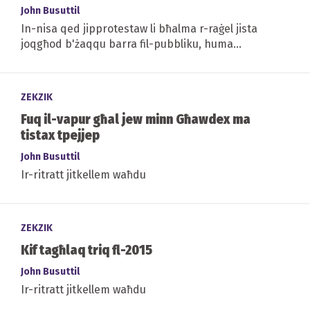
'free the nipple'
John Busuttil
In-nisa qed jipprotestaw li bħalma r-raġel jista
joqgħod b'żaqqu barra fil-pubbliku, huma
għandhom dritt ukoll
ZEKZIK
Fuq il-vapur għal jew minn Għawdex ma
tistax tpejjep
John Busuttil
Ir-ritratt jitkellem waħdu
ZEKZIK
Kif tagħlaq triq fl-2015
John Busuttil
Ir-ritratt jitkellem waħdu