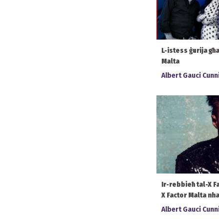
L-istess ġurija għa
Malta
Albert Gauci Cun
Ir-rebbieħ tal-X F
X Factor Malta nhar
Albert Gauci Cun