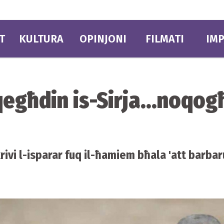
T
KULTURA
OPINJONI
FILMATI
IMP
egħdin is-Sirja...noqog
rivi l-isparar fuq il-ħamiem bħala 'att barbar