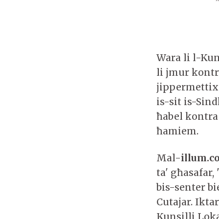
Wara li l-Ku
li jmur kontr
jippermettix
is-sit is-Sin
ħabel kontra 
ħamiem.
Mal-
illum.
ta' għasafar,
bis-senter b
Cutajar. Ikt
Kunsilli Loka