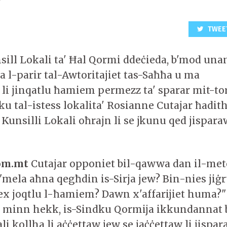
TWEE
nsill Lokali ta' Ħal Qormi ddeċieda, b'mod un
a l-parir tal-Awtoritajiet tas-Saħħa u ma
 li jinqatlu ħamiem permezz ta' sparar mit-to
dku tal-istess lokalita' Rosianne Cutajar ħadith
Kunsilli Lokali oħrajn li se jkunu qed jispara
com.mt
Cutajar opponiet bil-qawwa dan il-meto
 "mela aħna qegħdin is-Sirja jew? Bin-nies jiġr
iex joqtlu l-ħamiem? Dawn x'affarijiet huma?"
ar minn hekk, is-Sindku Qormija ikkundannat bl
li kollha li aċċettaw jew se jaċċettaw li jispar