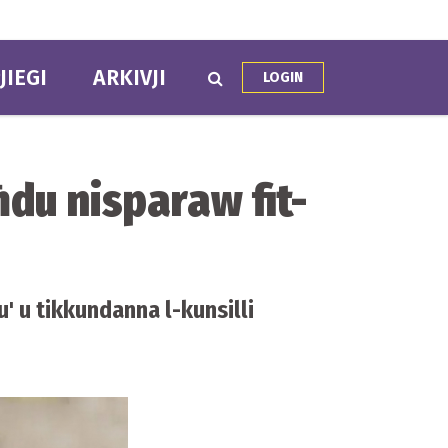
JIEGI
ARKIVJI
LOGIN
ħdu nisparaw fit-
u' u tikkundanna l-kunsilli