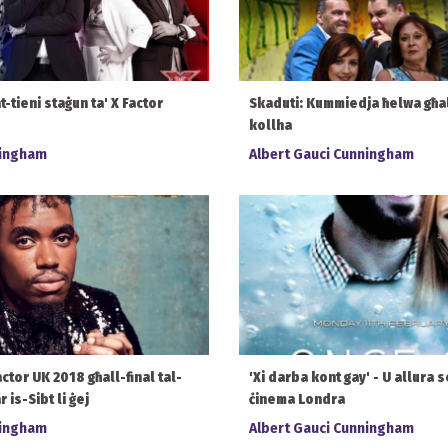
t-tieni staġun ta' X Factor
Skaduti: Kummiedja ħelwa għal
kollha
ningham
Albert Gauci Cunningham
actor UK 2018 għall-final tal-
'Xi darba kont gay' - U allura se
 is-Sibt li ġej
ċinema Londra
ningham
Albert Gauci Cunningham