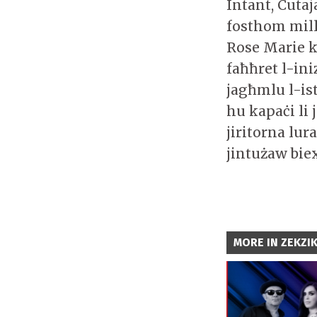
Intant, Cutaj
fosthom mill
Rose Marie ki
faħħret l-ini
jagħmlu l-ist
hu kapaċi li 
jiritorna lur
jintużaw bie
MORE IN ZEKZI