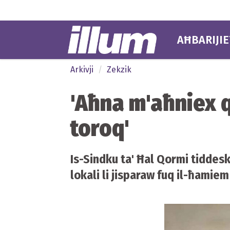
AĦBARIJIE
Arkivji
Zekzik
'Aħna m'aħniex q
toroq'
Is-Sindku ta' Ħal Qormi tiddesk
lokali li jisparaw fuq il-ħamiem