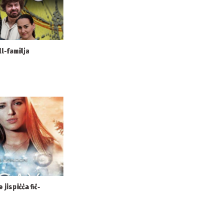
l-familja
 jispiċċa fiċ-