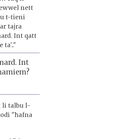
-ewwel nett
 t-tieni
ar tajra
ard. Int qatt
ta'.."
mard. Int
l-ħamiem?
li talbu l-
modi "ħafna