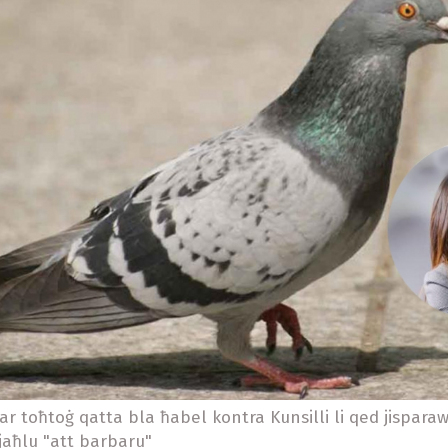
r toħtoġ qatta bla ħabel kontra Kunsilli li qed jisparaw 
jjaħlu "att barbaru"