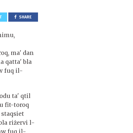
T
SHARE
animu,
roq, ma' dan
a qatta' bla
w fuq il-
du ta' qtil
u fit-toroq
 staqsiet
a riżervi l-
aw fuq il-