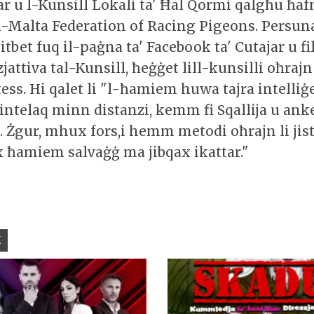
ar u l-Kunsill Lokali ta' Ħal Qormi qalgħu ħafn
-Malta Federation of Racing Pigeons. Persuna
tbet fuq il-paġna ta' Facebook ta' Cutajar u fi
zjattiva tal-Kunsill, ħeġġet lill-kunsilli oħrajn
ess. Hi qalet li "l-ħamiem huwa tajra intelliġe
jintelaq minn distanzi, kemm fi Sqallija u anke 
a. Żgur, mhux fors,i hemm metodi oħrajn li ji
x ħamiem salvaġġ ma jibqax ikattar."
K