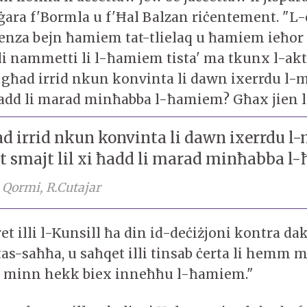
ġara f'Bormla u f'Ħal Balzan riċentement. "L
nza bejn ħamiem tat-tlielaq u ħamiem ieħor u
 li nammetti li l-ħamiem tista' ma tkunx l-akt
 għad irrid nkun konvinta li dawn ixerrdu l-m
ħadd li marad minħabba l-ħamiem? Għax jien le 
d irrid nkun konvinta li dawn ixerrdu l-
t smajt lil xi ħadd li marad minħabba 
 Qormi, R.Cutajar
et illi l-Kunsill ħa din id-deċiżjoni kontra dak 
tas-saħħa, u saħqet illi tinsab ċerta li hemm 
ri minn hekk biex inneħħu l-ħamiem."