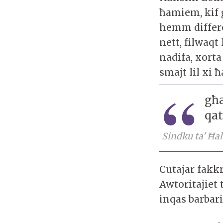
ħamiem, kif 
hemm differe
nett, filwaqt
nadifa, xorta
smajt lil xi 
għa
qat
Sindku ta' Ħal
Cutajar fakkr
Awtoritajiet 
inqas barba