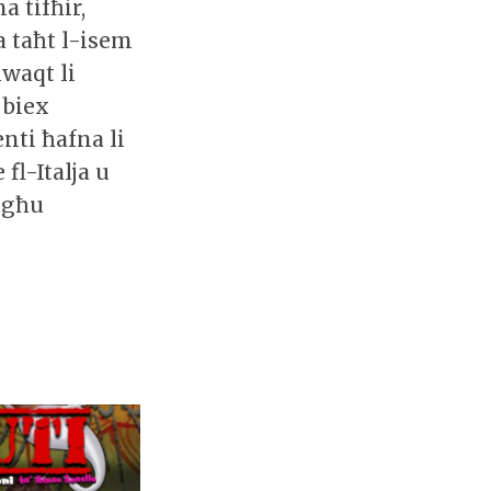
a tifħir,
 taħt l-isem
lwaqt li
 biex
nti ħafna li
fl-Italja u
stgħu