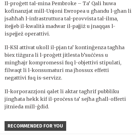
Il-proġett tal-mina Pembroke – Ta’ Qali huwa
kofinanzjat mill-Unjoni Ewropea u għandu l-għan li
jsaħħaħ l-infrastruttura tal-provvista tal-ilma,
itejjeb il-kwalità madwar il-pajjiż u jnaqqas l-
ispejjeż operattivi.
Il-KSI attivat ukoll il-pjan ta’ kontinġenza tagħha
biex tiżgura li l-proġett jitlesta b’suċċess u
mingħajr kompromessi fuq l-objettivi stipulati,
filwaqt li l-konsumaturi ma jħossux effetti
negattivi fuq is-servizz.
Il-korporazzjoni qalet li aktar tagħrif pubbliku
jingħata hekk kif il-proċess ta’ sejħa għall-offerti
jitnieda mill-ġdid.
RECOMMENDED FOR YOU