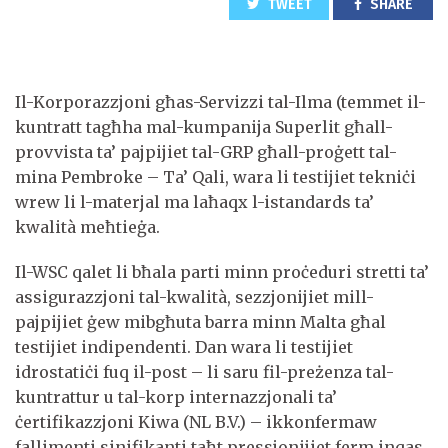
TWEET
SHARE
Il-Korporazzjoni għas-Servizzi tal-Ilma (temmet il-
kuntratt tagħha mal-kumpanija Superlit għall-
provvista ta’ pajpijiet tal-GRP għall-proġett tal-
mina Pembroke – Ta’ Qali, wara li testijiet tekniċi
wrew li l-materjal ma laħaqx l-istandards ta’
kwalità meħtieġa.
Il-WSC qalet li bħala parti minn proċeduri stretti ta’
assigurazzjoni tal-kwalità, sezzjonijiet mill-
pajpijiet ġew mibgħuta barra minn Malta għal
testijiet indipendenti. Dan wara li testijiet
idrostatiċi fuq il-post – li saru fil-preżenza tal-
kuntrattur u tal-korp internazzjonali ta’
ċertifikazzjoni Kiwa (NL B.V.) – ikkonfermaw
fallimenti sinifikanti taħt pressjonijiet ferm inqas