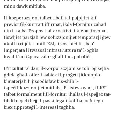
minn dawk mitluba.
Il-korporazzjoni talbet tibdil tal-pajpijiet kif
previst fil-kuntratt iffirmat, iżda l-fornitur ċaħad
din it-talba. Proposti alternattivi li kienu jinvolvu
tiswijiet parzjali jew soluzzjonijiet temporanji ġew
ukoll irrifjutati mill-KSI, li sostniet li tibqa’
impenjata li twassal infrastruttura ta’ l-ogħla
kwalità u tiżgura valur għall-flus pubbliċi.
B’riżultat ta’ dan, il-Korporazzjoni se toħroġ sejħa
ġdida għall-offerti sabiex il-proġett jitkompla
b’materjali li jissodisfaw bis-sħiħ l-
ispeċifikazzjonijiet mitluba. Fl-istess waqt, il-KSI
talbet formalment lill-fornitur iħallas l-ispejjeż tat-
tibdil u qed tħejji l-passi legali kollha meħtieġa
biex tipproteġi l-interessi tagħha.