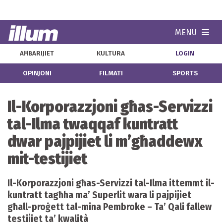
MENU
Navi
AĦBARIJIET
KULTURA
LOGIN
OPINJONI
FILMATI
SPORTS
Il-Korporazzjoni għas-Servizzi
tal-Ilma twaqqaf kuntratt
dwar pajpijiet li m’għaddewx
mit-testijiet
Il-Korporazzjoni għas-Servizzi tal-Ilma ittemmt il-
kuntratt tagħha ma’ Superlit wara li pajpijiet
għall-proġett tal-mina Pembroke – Ta’ Qali fallew
testijiet ta’ kwalità