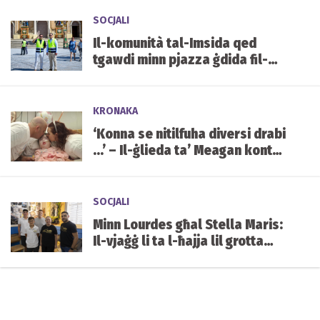
SOCJALI
Il-komunità tal-Imsida qed
tgawdi minn pjazza ġdida fil-
qalba tal-lokalità
KRONAKA
‘Konna se nitilfuha diversi drabi
...’ – Il-ġlieda ta’ Meagan kontra
kundizzjoni ġenetika ultrarari
SOCJALI
Minn Lourdes għal Stella Maris:
Il-vjaġġ li ta l-ħajja lil grotta
mibnija mill-istudenti