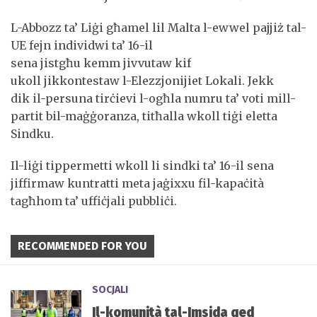
L-Abbozz ta’ Liġi għamel lil Malta l-ewwel pajjiż tal-
UE fejn individwi ta’ 16-il
sena jistgħu kemm jivvutaw kif
ukoll jikkontestaw l-Elezzjonijiet Lokali. Jekk
dik il-persuna tirċievi l-ogħla numru ta’ voti mill-
partit bil-maġġoranza, titħalla wkoll tiġi eletta
Sindku.
Il-liġi tippermetti wkoll li sindki ta’ 16-il sena
jiffirmaw kuntratti meta jaġixxu fil-kapaċità
tagħhom ta’ uffiċjali pubbliċi.
RECOMMENDED FOR YOU
SOCJALI
Il-komunità tal-Imsida qed