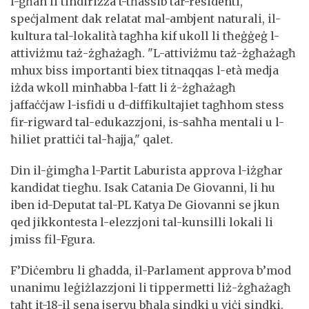
l-għan li tindirizza t-tħassib tar-residenti,
speċjalment dak relatat mal-ambjent naturali, il-
kultura tal-lokalità tagħha kif ukoll li tħeġġeġ l-
attiviżmu taż-żgħażagħ. "L-attiviżmu taż-żgħażagħ
mhux biss importanti biex titnaqqas l-età medja
iżda wkoll minħabba l-fatt li ż-żgħażagħ
jaffaċċjaw l-isfidi u d-diffikultajiet tagħhom stess
fir-rigward tal-edukazzjoni, is-saħħa mentali u l-
ħiliet prattiċi tal-ħajja," qalet.
Din il-ġimgħa l-Partit Laburista approva l-iżgħar
kandidat tiegħu. Isak Catania De Giovanni, li hu
iben id-Deputat tal-PL Katya De Giovanni se jkun
qed jikkontesta l-elezzjoni tal-kunsilli lokali li
jmiss fil-Fgura.
F’Diċembru li għadda, il-Parlament approva b’mod
unanimu leġiżlazzjoni li tippermetti liż-żgħażagħ
taħt it-18-il sena jservu bħala sindki u viċi sindki.