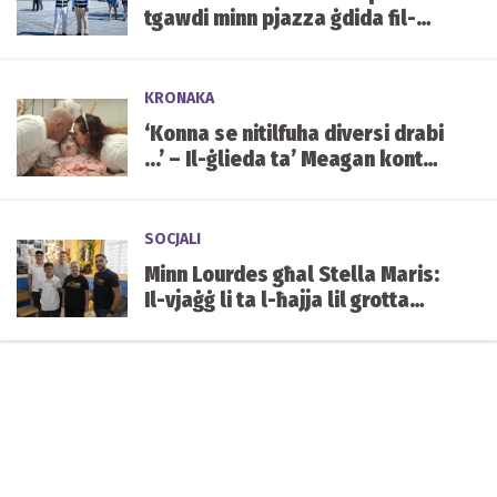
tgawdi minn pjazza ġdida fil-
qalba tal-lokalità
KRONAKA
‘Konna se nitilfuha diversi drabi
...’ – Il-ġlieda ta’ Meagan kontra
kundizzjoni ġenetika ultrarari
SOCJALI
Minn Lourdes għal Stella Maris:
Il-vjaġġ li ta l-ħajja lil grotta
mibnija mill-istudenti