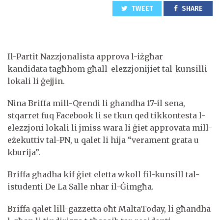
TWEET
SHARE
Il-Partit Nazzjonalista approva l-iżgħar
kandidata tagħhom għall-elezzjonijiet tal-kunsilli
lokali li ġejjin.
Nina Briffa mill-Qrendi li għandha 17-il sena,
stqarret fuq Facebook li se tkun qed tikkontesta l-
elezzjoni lokali li jmiss wara li ġiet approvata mill-
eżekuttiv tal-PN, u qalet li hija “verament grata u
kburija”.
Briffa għadha kif ġiet eletta wkoll fil-kunsill tal-
istudenti De La Salle nhar il-Ġimgħa.
Briffa qalet lill-gazzetta oħt MaltaToday, li għandha