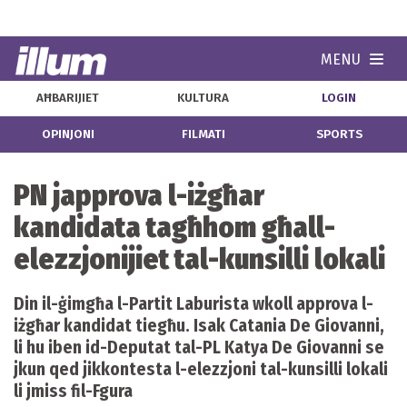
MENU
Navi
AĦBARIJIET
KULTURA
LOGIN
OPINJONI
FILMATI
SPORTS
PN japprova l-iżgħar
kandidata tagħhom għall-
elezzjonijiet tal-kunsilli lokali
Din il-ġimgħa l-Partit Laburista wkoll approva l-
iżgħar kandidat tiegħu. Isak Catania De Giovanni,
li hu iben id-Deputat tal-PL Katya De Giovanni se
jkun qed jikkontesta l-elezzjoni tal-kunsilli lokali
li jmiss fil-Fgura